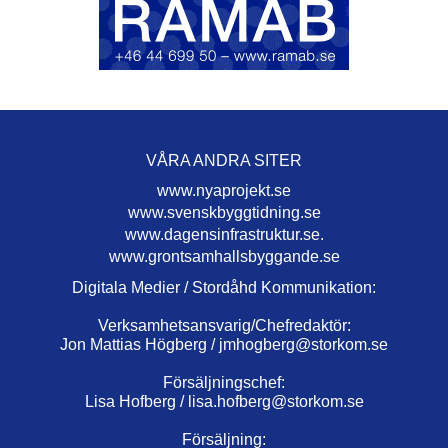
VÅRA ANDRA SITER
www.nyaprojekt.se
www.svenskbyggtidning.se
www.dagensinfrastruktur.se.
www.grontsamhallsbyggande.se
Digitala Medier / Stordåhd Kommunikation:
Verksamhetsansvarig/Chefredaktör:
Jon Mattias Högberg /
jmhogberg@storkom.se
Försäljningschef:
Lisa Hofberg /
lisa.hofberg@storkom.se
Försäljning: