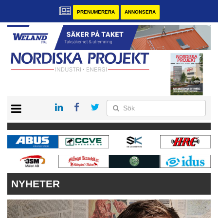
PRENUMERERA
ANNONSERA
START
KONTAKT
VÅRA ANDRA MAGASIN
PRENUMERERA
ANNONSERA
NYHETER