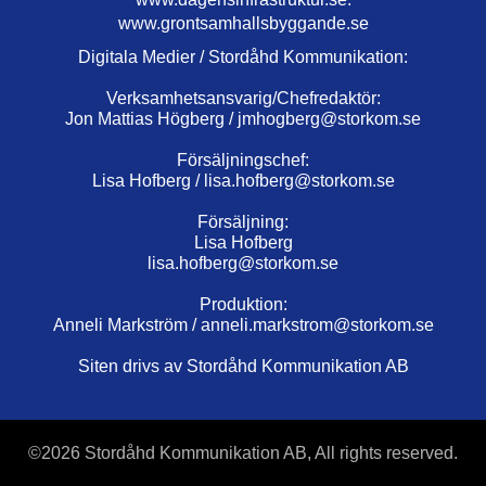
www.grontsamhallsbyggande.se
Digitala Medier / Stordåhd Kommunikation:
Verksamhetsansvarig/Chefredaktör:
Jon Mattias Högberg /
jmhogberg@storkom.se
Försäljningschef:
Lisa Hofberg /
lisa.hofberg@storkom.se
Försäljning:
Lisa Hofberg
lisa.hofberg@storkom.se
Produktion:
Anneli Markström /
anneli.markstrom@storkom.se
Siten drivs av Stordåhd Kommunikation AB
©
2026 Stordåhd Kommunikation AB, All rights reserved.