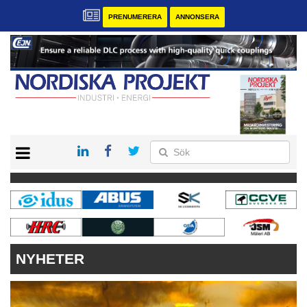
PRENUMERERA
ANNONSERA
START
KONTAKT
VÅRA ANDRA MAGASIN
PRENUMERERA
ANNONSERA
NYHETER