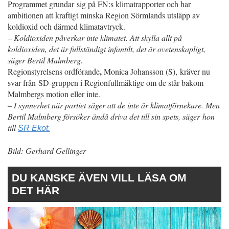
Programmet grundar sig på FN:s klimatrapporter och har
ambitionen att kraftigt minska Region Sörmlands utsläpp av
koldioxid och därmed klimatavtryck.
– Koldioxiden påverkar inte klimatet. Att skylla allt på
koldioxiden, det är fullständigt infantilt, det är ovetenskapligt,
säger Bertil Malmberg.
,
Regionstyrelsens ordförande
Monica Johansson (S), kräver nu
svar från SD-gruppen i Regionfullmäktige om de står bakom
Malmbergs motion eller inte.
– I synnerhet när partiet säger att de inte är klimatförnekare. Men
Bertil Malmberg försöker ändå driva det till sin spets, säger hon
till
SR Ekot.
Bild: Gerhard Gellinger
DU KANSKE ÄVEN VILL LÄSA OM
DET HÄR