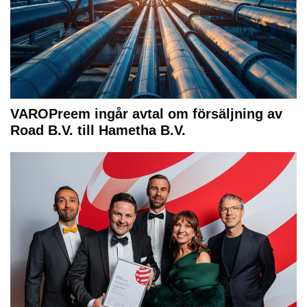
VAROPreem ingår avtal om försäljning av
Road B.V. till Hametha B.V.