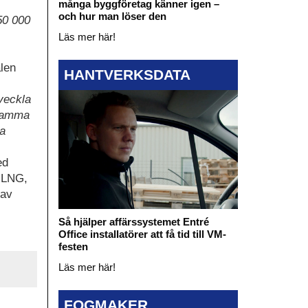
många byggföretag känner igen –
och hur man löser den
50 000
Läs mer här!
len
HANTVERKSDATA
tveckla
 samma
ka
ed
v LNG,
 av
Så hjälper affärssystemet Entré
Office installatörer att få tid till VM-
festen
Läs mer här!
FOGMAKER