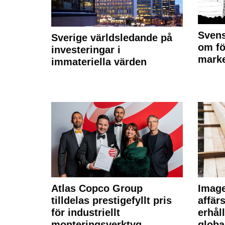
Svens
Sverige världsledande på
om fö
investeringar i
marke
immateriella värden
Atlas Copco Group
Imag
tilldelas prestigefyllt pris
affä
för industriellt
erhål
monteringsverktyg
globa