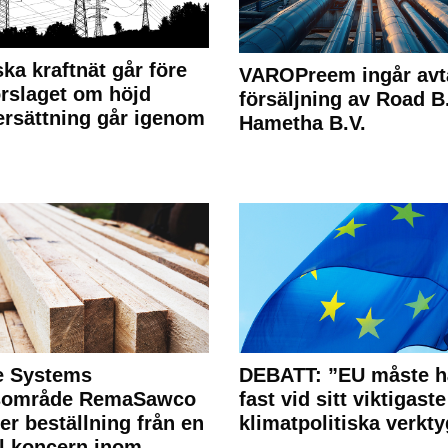
ka kraftnät går före
VAROPreem ingår avt
rslaget om höjd
försäljning av Road B.V
rsättning går igenom
Hametha B.V.
e Systems
DEBATT: ”EU måste h
rsområde RemaSawco
fast vid sitt viktigaste
ler beställning från en
klimatpolitiska verkty
l koncern inom