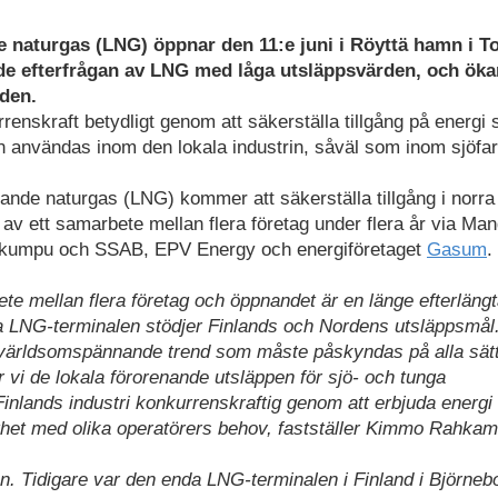
e naturgas (LNG) öppnar den 11:e juni i Röyttä hamn i T
de efterfrågan av LNG med låga utsläppsvärden, och öka
rden.
enskraft betydligt genom att säkerställa tillgång på energi
n användas inom den lokala industrin, såväl som inom sjöfar
ytande naturgas (LNG) kommer att säkerställa tillgång i norra
t av ett samarbete mellan flera företag under flera år via Ma
tokumpu och SSAB, EPV Energy och energiföretaget
Gasum
.
te mellan flera företag och öppnandet är en länge efterläng
ya LNG-terminalen stödjer Finlands och Nordens utsläppsmål
n världsomspännande trend som måste påskyndas på alla sät
vi de lokala förorenande utsläppen för sjö- och tunga
 Finlands industri konkurrenskraftig genom att erbjuda energ
ighet med olika operatörers behov, fastställer Kimmo Rahkam
n. Tidigare var den enda LNG-terminalen i Finland i Björneb