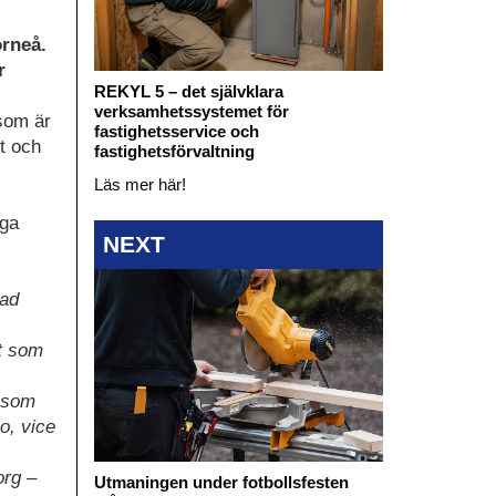
orneå.
r
REKYL 5 – det självklara
verksamhetssystemet för
 som är
fastighetsservice och
t och
fastighetsförvaltning
Läs mer här!
nga
NEXT
tad
.
t som
i som
o, vice
org –
Utmaningen under fotbollsfesten