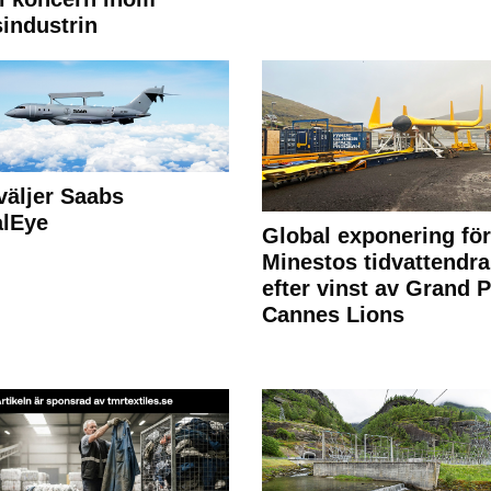
industrin
väljer Saabs
alEye
Global exponering för
Minestos tidvattendra
efter vinst av Grand P
Cannes Lions