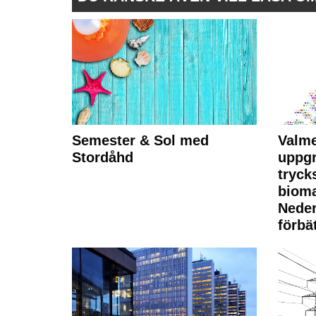
Semester & Sol med
Valme
Stordåhd
uppgr
tryck
bioma
Neder
förbät