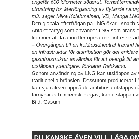
ungefär 600 kilometer söderut. Torneåterminal
utrustning för återförgasning av flytande nat
m3, säger Mika Kolehmainen, VD, Manga LN
Den globala efterfrågan på LNG ökar i snabb t
Antalet fartyg som använder LNG som bränsle 
kommer att få ännu fler operatörer intressera
– Övergången till en koldioxidneutral framtid hä
en infrastruktur för distribution gör det enkl
gasinfrastruktur användas för att övergå till 
utsläppen ytterligare, förklarar Rahkamo.
Genom användning av LNG kan utsläppen av 
traditionella bränslen. Dessutom producerar
kan sjötrafiken uppnå de ambitiösa utsläppsm
förnybar och inhemsk biogas, kan utsläppen
Bild: Gasum
DU KANSKE ÄVEN VILL LÄSA O