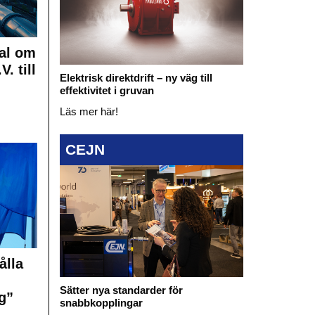
al om
. till
Elektrisk direktdrift – ny väg till
effektivitet i gruvan
Läs mer här!
CEJN
ålla
Sätter nya standarder för
g”
snabbkopplingar