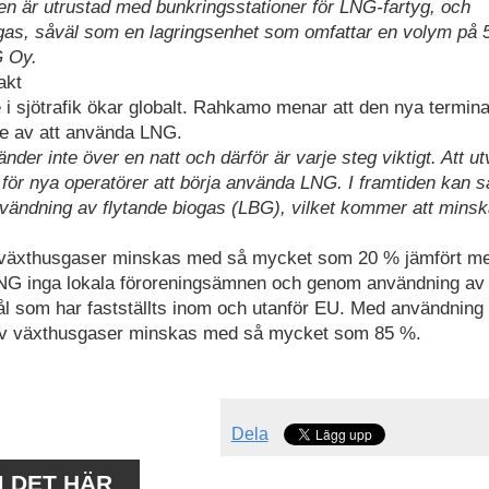
en är utrustad med bunkringsstationer för LNG-fartyg, och
urgas, såväl som en lagringsenhet som omfattar en volym på 
G Oy.
akt
i sjötrafik ökar globalt. Rahkamo menar att den nya termina
de av att använda LNG.
nder inte över en natt och därför är varje steg viktigt. Att u
are för nya operatörer att börja använda LNG. I framtiden kan
användning av flytande biogas (LBG), vilket kommer att mins
växthusgaser minskas med så mycket som 20 % jämfört m
 LNG inga lokala föroreningsämnen och genom användning a
ål som har fastställts inom och utanför EU. Med användning
 av växthusgaser minskas med så mycket som 85 %.
Dela
M DET HÄR