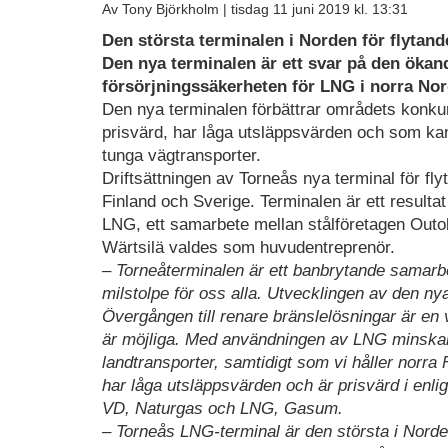
Av Tony Björkholm |
tisdag 11 juni 2019 kl. 13:31
Den största terminalen i Norden för flytand
Den nya terminalen är ett svar på den ökan
försörjningssäkerheten för LNG i norra No
Den nya terminalen förbättrar områdets konkurr
prisvärd, har låga utsläppsvärden och som ka
tunga vägtransporter.
Driftsättningen av Torneås nya terminal för fl
Finland och Sverige. Terminalen är ett resulta
LNG, ett samarbete mellan stålföretagen Ou
Wärtsilä valdes som huvudentreprenör.
– Torneåterminalen är ett banbrytande samarbe
milstolpe för oss alla. Utvecklingen av den n
Övergången till renare bränslelösningar är e
är möjliga. Med användningen av LNG minskar 
landtransporter, samtidigt som vi håller norra
har låga utsläppsvärden och är prisvärd i enl
VD, Naturgas och LNG, Gasum.
– Torneås LNG-terminal är den största i Norde