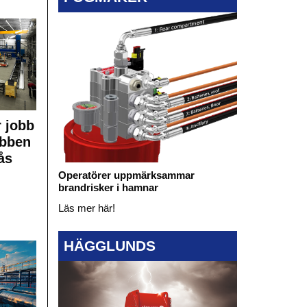
 jobb
obben
ås
Operatörer uppmärksammar
brandrisker i hamnar
Läs mer här!
HÄGGLUNDS