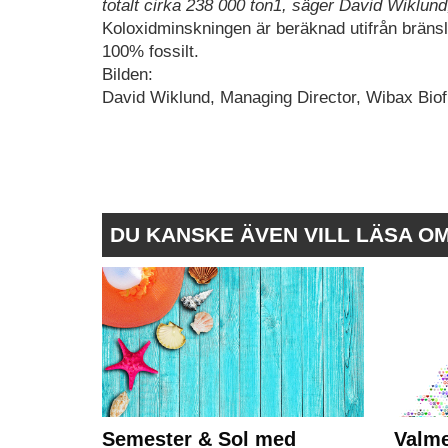
totalt cirka 238 000 ton1, säger David Wiklun
Koloxidminskningen är beräknad utifrån bränsle
100% fossilt.
Bilden:
David Wiklund, Managing Director, Wibax Biof
DU KANSKE ÄVEN VILL LÄSA O
Semester & Sol med
Valme