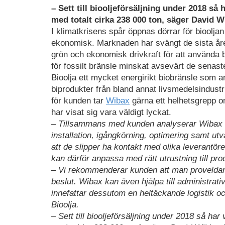
– Sett till biooljeförsäljning under 2018 så 
med totalt cirka 238 000 ton, säger David 
I klimatkrisens spår öppnas dörrar för bioolja
ekonomisk. Marknaden har svängt de sista åren 
grön och ekonomisk drivkraft för att använda b
för fossilt bränsle minskat avsevärt de senast
Bioolja ett mycket energirikt biobränsle som a
biprodukter från bland annat livsmedelsindustri
för kunden tar
Wibax
gärna ett helhetsgrepp o
har visat sig vara väldigt lyckat.
– Tillsammans med kunden analyserar Wibax vi
installation, igångkörning, optimering samt utv
att de slipper ha kontakt med olika leverantö
kan därför anpassa med rätt utrustning till pr
– Vi rekommenderar kunden att man proveldar s
beslut. Wibax kan även hjälpa till administrati
innefattar dessutom en heltäckande logistik 
Bioolja.
– Sett till biooljeförsäljning under 2018 så har