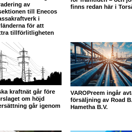
adering av
finns redan här i Tors
sektionen till Enecos
ssakraftverk i
länderna för att
tra tillförlitligheten
ka kraftnät går före
VAROPreem ingår avt
rslaget om höjd
försäljning av Road B.V
rsättning går igenom
Hametha B.V.