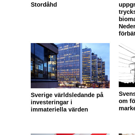
Stordåhd
uppgr
tryck
bioma
Neder
förbät
Svens
Sverige världsledande på
om fö
investeringar i
marke
immateriella värden