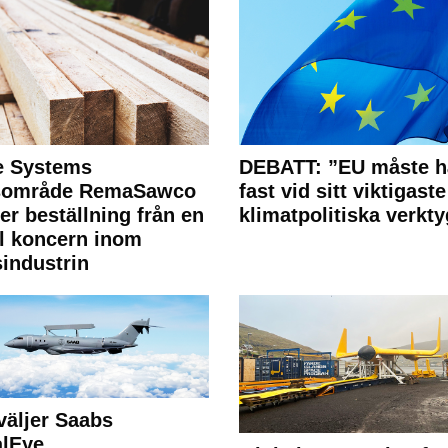
e Systems
DEBATT: ”EU måste h
rsområde RemaSawco
fast vid sitt viktigaste
ler beställning från en
klimatpolitiska verkty
l koncern inom
industrin
väljer Saabs
alEye