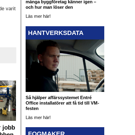
många byggföretag känner igen –
och hur man löser den
e varit
Läs mer här!
HANTVERKSDATA
Så hjälper affärssystemet Entré
Office installatörer att få tid till VM-
festen
Läs mer här!
 jobb
FOGMAKER
obben