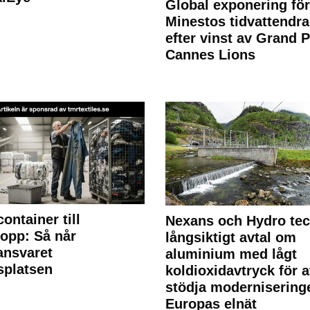
Global exponering för
Minestos tidvattendra
efter vinst av Grand P
Cannes Lions
container till
Nexans och Hydro te
lopp: Så når
långsiktigt avtal om
lansvaret
aluminium med lågt
splatsen
koldioxidavtryck för a
stödja modernisering
Europas elnät