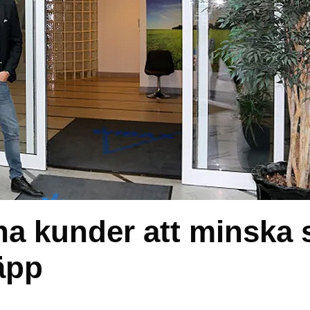
na kunder att minska s
äpp