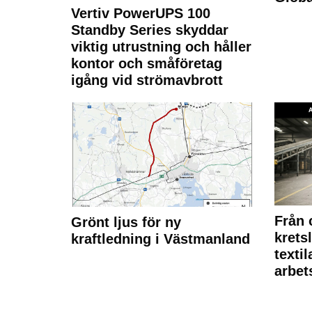
Vertiv PowerUPS 100
Standby Series skyddar
viktig utrustning och håller
kontor och småföretag
igång vid strömavbrott
Från 
Grönt ljus för ny
krets
kraftledning i Västmanland
texti
arbet