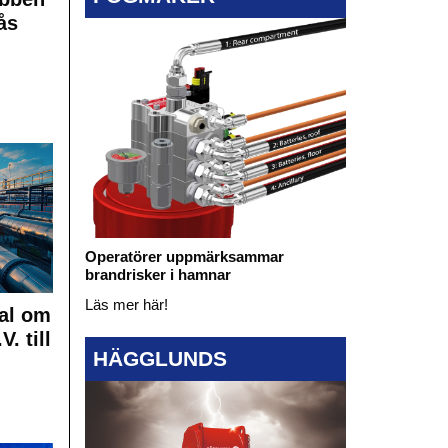
ås
Operatörer uppmärksammar
brandrisker i hamnar
Läs mer här!
al om
. till
HÄGGLUNDS