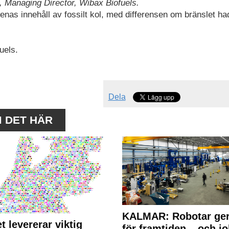
d, Managing Director, Wibax Biofuels.
nas innehåll av fossilt kol, med differensen om bränslet had
uels.
Dela
M DET HÄR
KALMAR: Robotar ger
t levererar viktig
för framtiden – och j