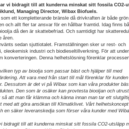
har vi bidragit till att kunderna minskat sitt fossila CO2-
Wiklund, Managing Director, Wibax Biofuels.
n som ett kompletterande bränsle då drivkraften är både grö
och allt fler tar ansvar för en hållbar framtid. Idag finns b
ioolja då den är skattebefriad. Och samtidigt har skatteredu
e åren.
nvänts sedan sjuttiotalet. Framställningen sker ur rest- och
, oleokemisk industri och biodieseltillverkning. För att under
m konverteringen. Denna helhetslösning förenklar processen
lken typ av bioolja som passar bäst och hjälper till med
ärdering. Att vara med från start till mål förenklar för kund
rer. Dessutom är det vi på Wibax som kan våra produkter bäs
odukten. Den som är osäker kan provtesta biooljan och utrust
å att man får klämma och känna innan man tar ett slutgilti
vt med att göra ansökan till Klimatklivet. Vårt helhetskoncept
och en säker leveranskedja som förser våra kunder med Wib
 vi bidragit till att kunderna minskat sitt fossila CO2-utsläpp