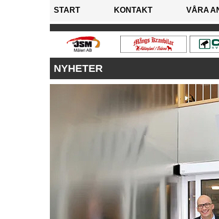
START
KONTAKT
VÅRA A
NYHETER