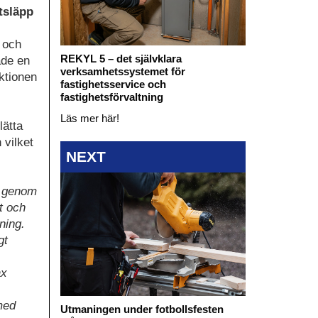
utsläpp
n och
REKYL 5 – det självklara
åde en
verksamhetssystemet för
ktionen
fastighetsservice och
fastighetsförvaltning
Läs mer här!
lätta
 vilket
NEXT
en genom
t och
ning.
gt
ax
 med
Utmaningen under fotbollsfesten