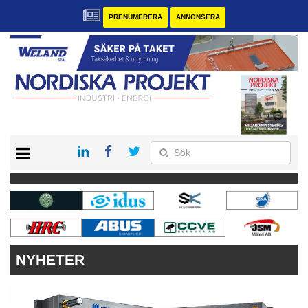
PRENUMERERA
ANNONSERA
START
KONTAKT
VÅRA ANDRA MAGASIN
PRENUMERERA
ANNONSERA
NYHETER