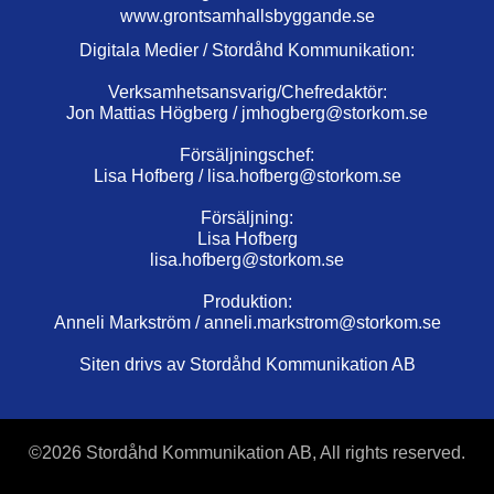
www.grontsamhallsbyggande.se
Digitala Medier / Stordåhd Kommunikation:
Verksamhetsansvarig/Chefredaktör:
Jon Mattias Högberg /
jmhogberg@storkom.se
Försäljningschef:
Lisa Hofberg /
lisa.hofberg@storkom.se
Försäljning:
Lisa Hofberg
lisa.hofberg@storkom.se
Produktion:
Anneli Markström /
anneli.markstrom@storkom.se
Siten drivs av Stordåhd Kommunikation AB
©
2026 Stordåhd Kommunikation AB, All rights reserved.