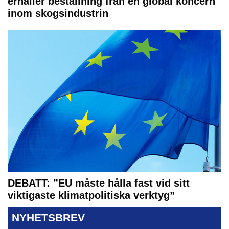
erhåller beställning från en global koncern
inom skogsindustrin
DEBATT: ”EU måste hålla fast vid sitt
viktigaste klimatpolitiska verktyg”
NYHETSBREV