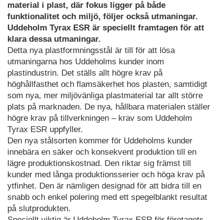
material i plast, där fokus ligger på både
funktionalitet och miljö, följer också utmaningar.
Uddeholm Tyrax ESR är speciellt framtagen för att
klara dessa utmaningar.
Detta nya plastformningsstål är till för att lösa
utmaningarna hos Uddeholms kunder inom
plastindustrin. Det ställs allt högre krav på
höghållfasthet och flamsäkerhet hos plasten, samtidigt
som nya, mer miljövänliga plastmaterial tar allt större
plats på marknaden. De nya, hållbara materialen ställer
högre krav på tillverkningen – krav som Uddeholm
Tyrax ESR uppfyller.
Den nya stålsorten kommer för Uddeholms kunder
innebära en säker och konsekvent produktion till en
lägre produktionskostnad. Den riktar sig främst till
kunder med långa produktionsserier och höga krav på
ytfinhet. Den är nämligen designad för att bidra till en
snabb och enkel polering med ett spegelblankt resultat
på slutprodukten.
Speciellt viktig är Uddeholm Tyrax ESR för företagets