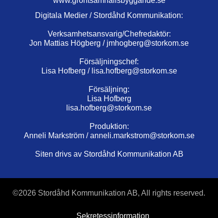
www.grontsamhallsbyggande.se
Digitala Medier / Stordåhd Kommunikation:
Verksamhetsansvarig/Chefredaktör:
Jon Mattias Högberg /
jmhogberg@storkom.se
Försäljningschef:
Lisa Hofberg /
lisa.hofberg@storkom.se
Försäljning:
Lisa Hofberg
lisa.hofberg@storkom.se
Produktion:
Anneli Markström /
anneli.markstrom@storkom.se
Siten drivs av Stordåhd Kommunikation AB
©
2026 Stordåhd Kommunikation AB, All rights reserved.
Sekretessinformation