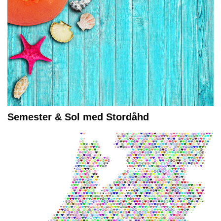
Semester & Sol med Stordåhd