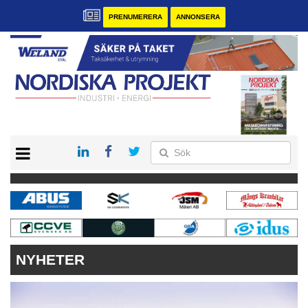
PRENUMERERA
ANNONSERA
START
KONTAKT
VÅRA ANDRA MAGASIN
PRENUMERERA
ANNONSERA
NYHETER