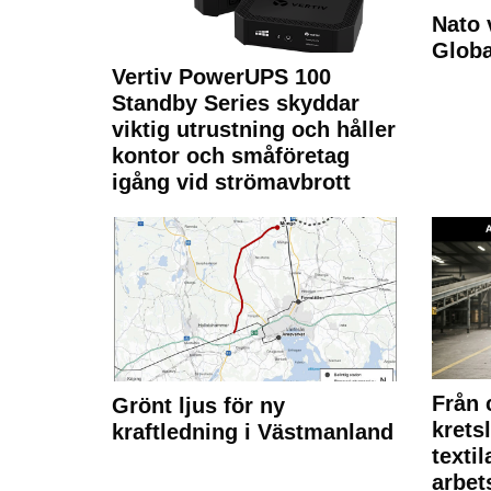
Nato 
Glob
Vertiv PowerUPS 100
Standby Series skyddar
viktig utrustning och håller
kontor och småföretag
igång vid strömavbrott
Från 
Grönt ljus för ny
krets
kraftledning i Västmanland
texti
arbet