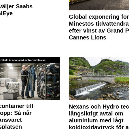
väljer Saabs
alEye
Global exponering för
Minestos tidvattendra
efter vinst av Grand P
Cannes Lions
container till
Nexans och Hydro te
lopp: Så når
långsiktigt avtal om
lansvaret
aluminium med lågt
splatsen
koldioxidavtryck för a