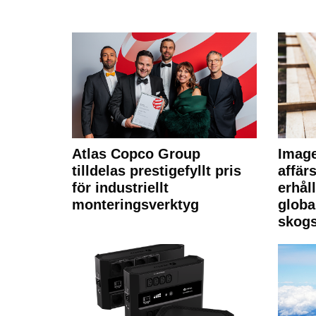
Atlas Copco Group
Imag
tilldelas prestigefyllt pris
affä
för industriellt
erhål
monteringsverktyg
globa
skogs