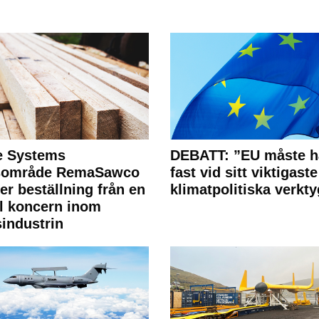
e Systems
DEBATT: ”EU måste h
rsområde RemaSawco
fast vid sitt viktigaste
ler beställning från en
klimatpolitiska verkty
l koncern inom
industrin