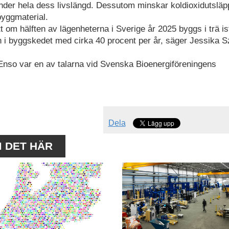
under hela dess livslängd. Dessutom minskar koldioxidutslä
byggmaterial.
tt om hälften av lägenheterna i Sverige år 2025 byggs i trä ist
en i byggskedet med cirka 40 procent per år, säger Jessika S
 Enso var en av talarna vid Svenska Bioenergiföreningens
Dela
M DET HÄR