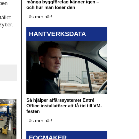
många byggföretag känner igen –
ppen
och hur man löser den
Läs mer här!
ället
zyber.
HANTVERKSDATA
Så hjälper affärssystemet Entré
Office installatörer att få tid till VM-
festen
Läs mer här!
FOGMAKER