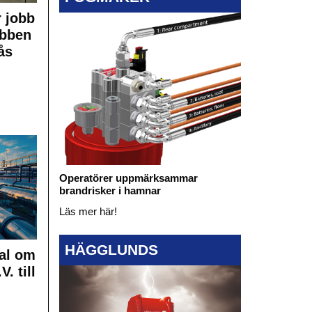
 jobb
obben
ås
Operatörer uppmärksammar
brandrisker i hamnar
Läs mer här!
HÄGGLUNDS
al om
. till