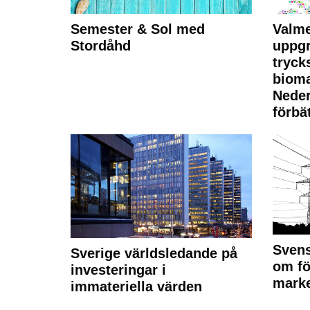
Semester & Sol med
Valme
Stordåhd
uppgr
tryck
bioma
Neder
förbät
Svens
Sverige världsledande på
om fö
investeringar i
marke
immateriella värden