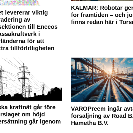
KALMAR: Robotar ger
t levererar viktig
för framtiden – och j
adering av
finns redan här i Tors
sektionen till Enecos
ssakraftverk i
länderna för att
tra tillförlitligheten
ka kraftnät går före
VAROPreem ingår avt
rslaget om höjd
försäljning av Road B.V
rsättning går igenom
Hametha B.V.