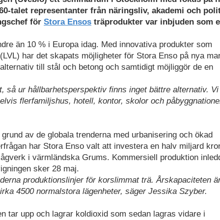
0-talet representanter från näringsliv, akademi och poli
ingschef för
Stora Ensos
träprodukter var inbjuden som e
dre än 10 % i Europa idag. Med innovativa produkter som
 (LVL) har det skapats möjligheter för Stora Enso på nya ma
ternativ till stål och betong och samtidigt möjliggör de en
 så ur hållbarhetsperspektiv finns inget bättre alternativ. Vi 
vis flerfamiljshus, hotell, kontor, skolor och påbyggnatione
 på grund av de globala trenderna med urbanisering och ökad
frågan har Stora Enso valt att investera en halv miljard kro
s sågverk i värmländska Grums. Kommersiell produktion inled
nvigningen sker 28 maj.
erna produktionslinjer för korslimmat trä. Årskapaciteten ä
 cirka 4500 normalstora lägenheter, säger Jessika Szyber.
n tar upp och lagrar koldioxid som sedan lagras vidare i