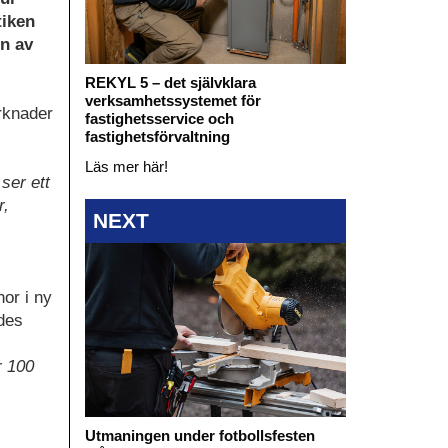
tiken
n av
REKYL 5 – det självklara
verksamhetssystemet för
rknader
fastighetsservice och
fastighetsförvaltning
Läs mer här!
ser ett
r,
NEXT
nor i ny
des
r 100
Utmaningen under fotbollsfesten