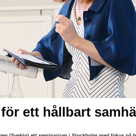
för ett hållbart samhä
gen (Svebio) ett seminarium i Stockholm med fokus på 