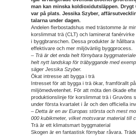
man kan minska koldioxidutsläppen. Drygt 6
var på plats. Jessika Szyber, affärsutveckl
talarna under dagen.
Andelen flerbostadshus med trästomme är min
korslimmat trä (CLT) och laminerat fanérvirke
i byggbranschen. Dessa produkter är hållbara al
effektivare och mer miljövänlig byggprocess.
– Trä är det enda helt förnybara byggmaterialet,
helt nytt landskap för träbyggande med exempel
säger Jessika Szyber.
Ökat intresse att bygga i trä
Intresset för att bygga i trä ökar, framförallt
miljömedvetenhet. För att möta den ökade efter
produktionslinje för korslimmat trä i Gruvön
under första kvartalet i år och den officiella i
– Detta är en av Europas största och mest mod
000 kubikmeter, vilket motsvarar material till
Trä är ett klimatsmart byggmaterial
Skogen är en fantastisk förnybar råvara. Träde