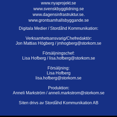
www.nyaprojekt.se
www.svenskbyggtidning.se
www.dagensinfrastruktur.se.
www.grontsamhallsbyggande.se
Digitala Medier / Stordåhd Kommunikation:
Verksamhetsansvarig/Chefredaktör:
Jon Mattias Högberg /
jmhogberg@storkom.se
Försäljningschef:
Lisa Hofberg /
lisa.hofberg@storkom.se
Försäljning:
Lisa Hofberg
lisa.hofberg@storkom.se
Produktion:
Anneli Markström /
anneli.markstrom@storkom.se
Siten drivs av Stordåhd Kommunikation AB