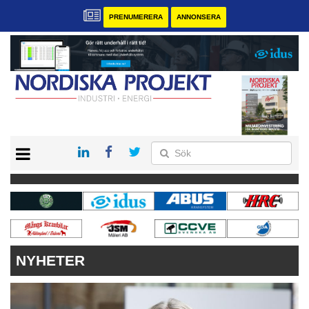
PRENUMERERA
ANNONSERA
START
KONTAKT
VÅRA ANDRA MAGASIN
PRENUMERERA
ANNONSERA
NYHETER