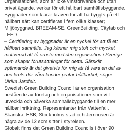
Organisationen, som är icke vinstdrivande och utan
privat ägande, verkar för ett hållbart samhällsbyggande.
Byggnader som klarar kraven för att ha byggts på ett
hållbart sätt kan certifieras i fem olika klasser;
Miljöbyggnad, BREEAM-SE, GreenBuilding, Citylab och
LEED.
– Certifiering av byggnader är en nyckel för att få ett
hållbart samhälle. Jag känner mig stolt och mycket
motiverad att få arbeta med den organisation i Sverige
som skapar förutsättningar för detta. Särskilt
spännande är det givetvis för mig att få vara en del av
den krets där våra kunder pratar hållbarhet, säger
Ulrika Jardfelt.
Swedish Green Building Council är en organisation
bestående av företag och organisationer som vill
utveckla och påverka samhällsbyggande till en mer
hållbar inriktning. Representanter från Vattenfall,
Skanska, HSB, Stockholms stad och Jernhusen är
några av de 12 som sitter i styrelsen.
Globalt finns det Green Building Councils i över 90