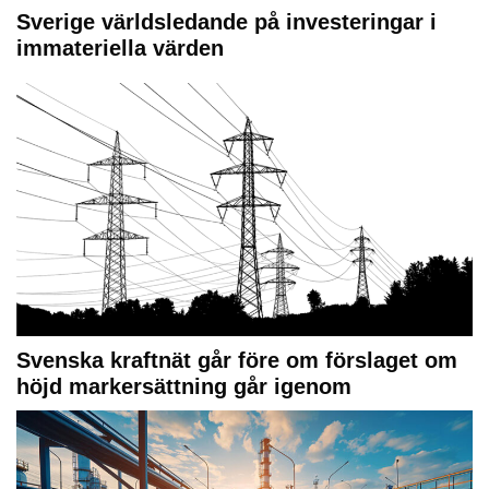
Sverige världsledande på investeringar i
immateriella värden
Svenska kraftnät går före om förslaget om
höjd markersättning går igenom