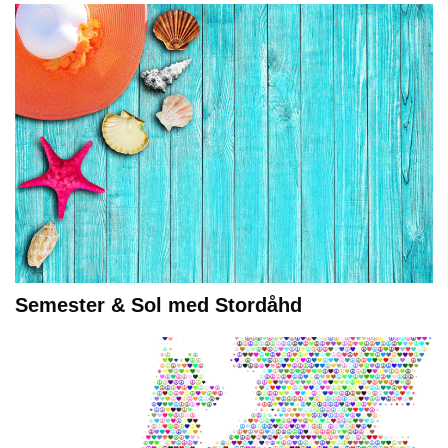
Semester & Sol med Stordåhd