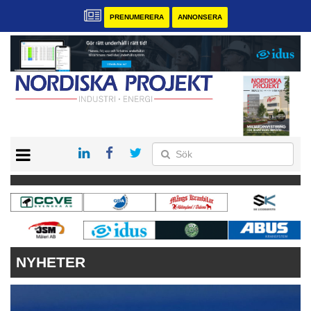
PRENUMERERA
ANNONSERA
START
KONTAKT
VÅRA ANDRA MAGASIN
PRENUMERERA
ANNONSERA
NYHETER