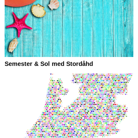
Semester & Sol med Stordåhd