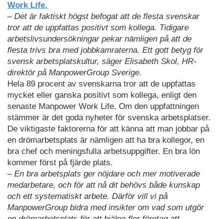
Work Life.
– Det är faktiskt högst befogat att de flesta svenskar
tror att de uppfattas positivt som kollega. Tidigare
arbetslivsundersökningar pekar nämligen på att de
flesta trivs bra med jobbkamraterna. Ett gott betyg för
svensk arbetsplatskultur, säger Elisabeth Skol, HR-
direktör på ManpowerGroup Sverige.
Hela 89 procent av svenskarna tror att de uppfattas
mycket eller ganska positivt som kollega, enligt den
senaste Manpower Work Life. Om den uppfattningen
stämmer är det goda nyheter för svenska arbetsplatser.
De viktigaste faktorerna för att känna att man jobbar på
en drömarbetsplats är nämligen att ha bra kollegor, en
bra chef och meningsfulla arbetsuppgifter. En bra lön
kommer först på fjärde plats.
– En bra arbetsplats ger nöjdare och mer motiverade
medarbetare, och för att nå dit behövs både kunskap
och ett systematiskt arbete. Därför vill vi på
ManpowerGroup bidra med insikter om vad som utgör
en drömarbetsplats för att hjälpa fler företag att