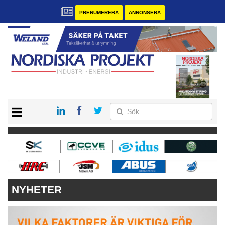
PRENUMERERA
ANNONSERA
START
KONTAKT
VÅRA ANDRA MAGASIN
PRENUMERERA
ANNONSERA
NYHETER