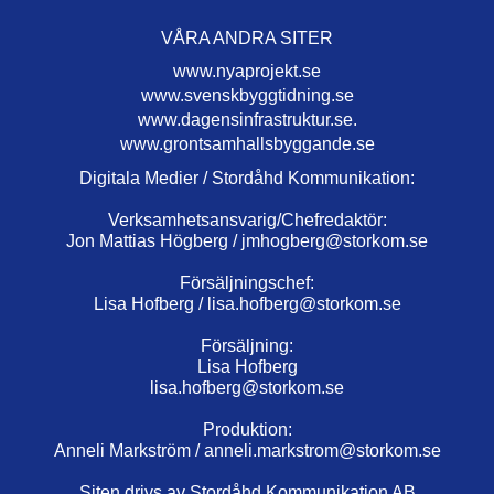
VÅRA ANDRA SITER
www.nyaprojekt.se
www.svenskbyggtidning.se
www.dagensinfrastruktur.se.
www.grontsamhallsbyggande.se
Digitala Medier / Stordåhd Kommunikation:
Verksamhetsansvarig/Chefredaktör:
Jon Mattias Högberg /
jmhogberg@storkom.se
Försäljningschef:
Lisa Hofberg /
lisa.hofberg@storkom.se
Försäljning:
Lisa Hofberg
lisa.hofberg@storkom.se
Produktion:
Anneli Markström /
anneli.markstrom@storkom.se
Siten drivs av Stordåhd Kommunikation AB