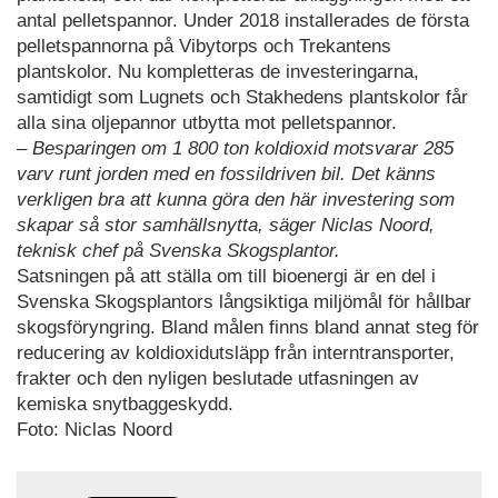
antal pelletspannor. Under 2018 installerades de första
pelletspannorna på Vibytorps och Trekantens
plantskolor. Nu kompletteras de investeringarna,
samtidigt som Lugnets och Stakhedens plantskolor får
alla sina oljepannor utbytta mot pelletspannor.
– Besparingen om 1 800 ton koldioxid motsvarar 285
varv runt jorden med en fossildriven bil. Det känns
verkligen bra att kunna göra den här investering som
skapar så stor samhällsnytta, säger Niclas Noord,
teknisk chef på Svenska Skogsplantor.
Satsningen på att ställa om till bioenergi är en del i
Svenska Skogsplantors långsiktiga miljömål för hållbar
skogsföryngring. Bland målen finns bland annat steg för
reducering av koldioxidutsläpp från interntransporter,
frakter och den nyligen beslutade utfasningen av
kemiska snytbaggeskydd.
Foto: Niclas Noord