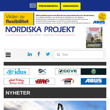
PRENUMERERA
ANNONSERA
START
KONTAKT
VÅRA ANDRA MAGASIN
PRENUMERERA
ANNONSERA
NYHETER