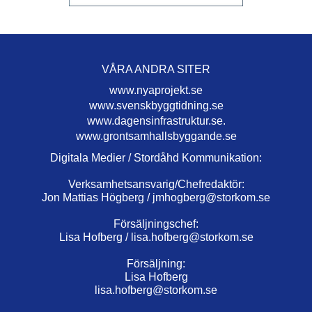
VÅRA ANDRA SITER
www.nyaprojekt.se
www.svenskbyggtidning.se
www.dagensinfrastruktur.se.
www.grontsamhallsbyggande.se
Digitala Medier / Stordåhd Kommunikation:
Verksamhetsansvarig/Chefredaktör:
Jon Mattias Högberg /
jmhogberg@storkom.se
Försäljningschef:
Lisa Hofberg /
lisa.hofberg@storkom.se
Försäljning:
Lisa Hofberg
lisa.hofberg@storkom.se