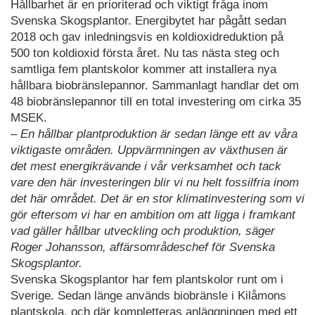
Hållbarhet är en prioriterad och viktigt fråga inom
Svenska Skogsplantor. Energibytet har pågått sedan
2018 och gav inledningsvis en koldioxidreduktion på
500 ton koldioxid första året. Nu tas nästa steg och
samtliga fem plantskolor kommer att installera nya
hållbara biobränslepannor. Sammanlagt handlar det om
48 biobränslepannor till en total investering om cirka 35
MSEK.
– En hållbar plantproduktion är sedan länge ett av våra
viktigaste områden. Uppvärmningen av växthusen är
det mest energikrävande i vår verksamhet och tack
vare den här investeringen blir vi nu helt fossilfria inom
det här området. Det är en stor klimatinvestering som vi
gör eftersom vi har en ambition om att ligga i framkant
vad gäller hållbar utveckling och produktion, säger
Roger Johansson, affärsområdeschef för Svenska
Skogsplantor.
Svenska Skogsplantor har fem plantskolor runt om i
Sverige. Sedan länge används biobränsle i Kilåmons
plantskola, och där kompletteras anläggningen med ett