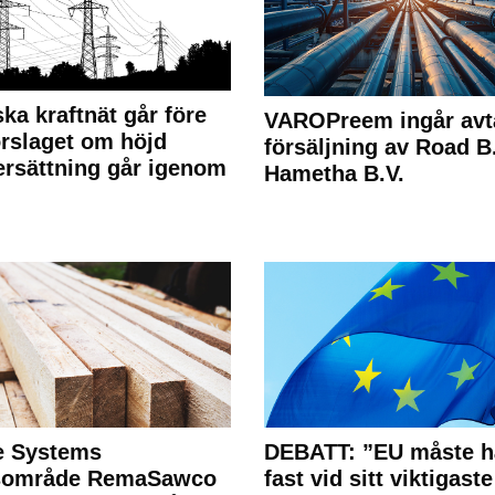
ka kraftnät går före
VAROPreem ingår avt
rslaget om höjd
försäljning av Road B.V
rsättning går igenom
Hametha B.V.
e Systems
DEBATT: ”EU måste h
rsområde RemaSawco
fast vid sitt viktigaste