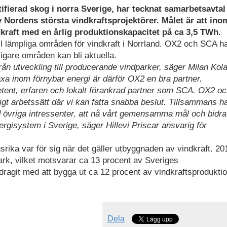
tifierad skog i norra Sverige, har tecknat samarbetsavta
v Nordens största vindkraftsprojektörer. Målet är att ino
kraft med en årlig produktionskapacitet på ca 3,5 TWh.
ull lämpliga områden för vindkraft i Norrland. OX2 och SCA h
ligare områden kan bli aktuella.
från utveckling till producerande vindparker, säger Milan Kola
äxa inom förnybar energi är därför OX2 en bra partner.
etent, erfaren och lokalt förankrad partner som SCA. OX2 o
igt arbetssätt där vi kan fatta snabba beslut. Tillsammans ha
övriga intressenter, att nå vårt gemensamma mål och bidra ti
rgisystem i Sverige, säger Hillevi Priscar ansvarig för
ika var för sig när det gäller utbyggnaden av vindkraft. 20
ark, vilket motsvarar ca 13 procent av Sveriges
idragit med att bygga ut ca 12 procent av vindkraftsproduktio
Dela