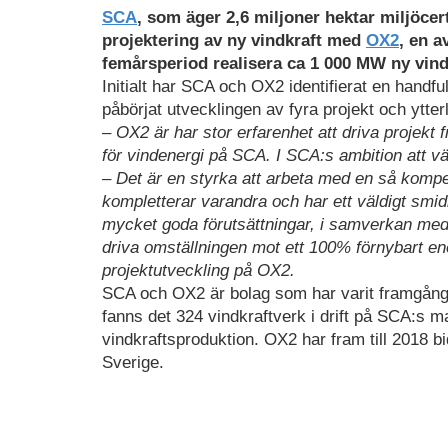
SCA
, som äger 2,6 miljoner hektar miljöcer
projektering av ny vindkraft med
OX2
, en a
femårsperiod realisera ca 1 000 MW ny vind
Initialt har SCA och OX2 identifierat en handf
påbörjat utvecklingen av fyra projekt och ytter
– OX2 är har stor erfarenhet att driva projekt 
för vindenergi på SCA. I SCA:s ambition att v
– Det är en styrka att arbeta med en så komp
kompletterar varandra och har ett väldigt smid
mycket goda förutsättningar, i samverkan med 
driva omställningen mot ett 100% förnybart ene
projektutveckling på OX2.
SCA och OX2 är bolag som har varit framgångsr
fanns det 324 vindkraftverk i drift på SCA:s m
vindkraftsproduktion. OX2 har fram till 2018 b
Sverige.