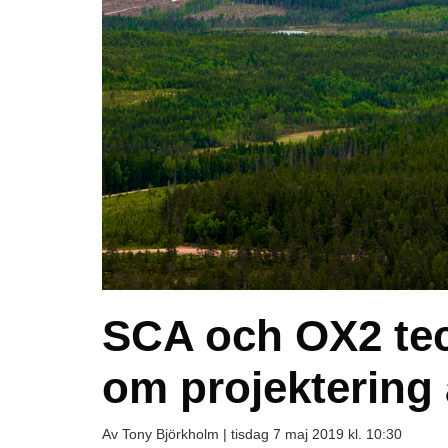
SCA och OX2 tec
om projektering 
Av Tony Björkholm |
tisdag 7 maj 2019 kl. 10:30