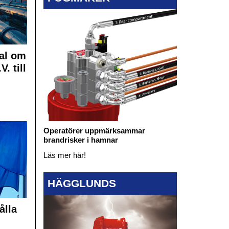
al om
. till
Operatörer uppmärksammar
brandrisker i hamnar
Läs mer här!
HÄGGLUNDS
ålla