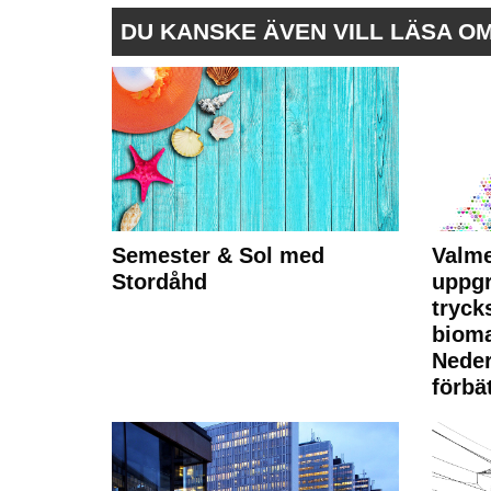
DU KANSKE ÄVEN VILL LÄSA O
Semester & Sol med
Valme
Stordåhd
uppgr
tryck
bioma
Neder
förbät