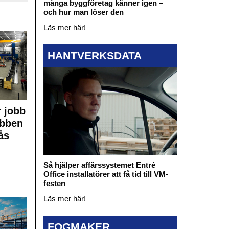
många byggföretag känner igen –
och hur man löser den
Läs mer här!
HANTVERKSDATA
 jobb
obben
ås
Så hjälper affärssystemet Entré
Office installatörer att få tid till VM-
festen
Läs mer här!
FOGMAKER