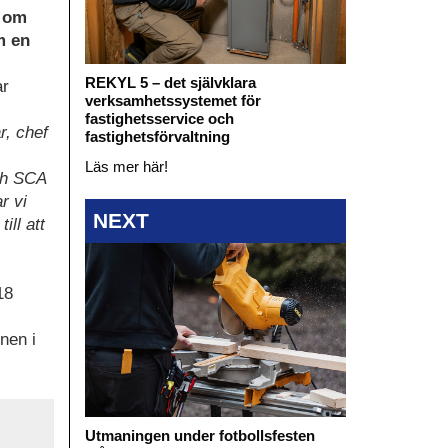
l om
m en
REKYL 5 – det självklara
ar
verksamhetssystemet för
fastighetsservice och
r, chef
fastighetsförvaltning
Läs mer här!
ch SCA
r vi
NEXT
ll att
18
nen i
Utmaningen under fotbollsfesten