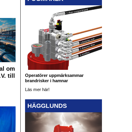
al om
. till
Operatörer uppmärksammar
brandrisker i hamnar
Läs mer här!
HÄGGLUNDS