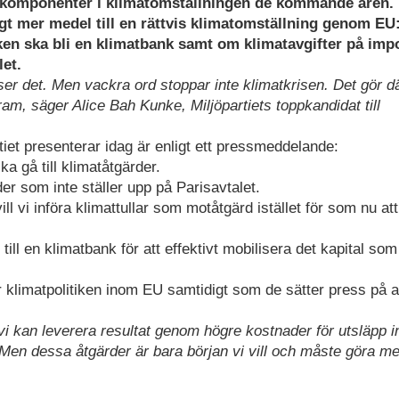
 komponenter i klimatomställningen de kommande åren.
t mer medel till en rättvis klimatomställning genom EU
en ska bli en klimatbank samt om klimatavgifter på imp
let.
r inser det. Men vackra ord stoppar inte klimatkrisen. Det gör 
fram, säger Alice Bah Kunke, Miljöpartiets toppkandidat till
iet presenterar idag är enligt ett pressmeddelande:
ka gå till klimatåtgärder.
nder som inte ställer upp på Parisavtalet.
ll vi införa klimattullar som motåtgärd istället för som nu at
ill en klimatbank för att effektivt mobilisera det kapital som
r klimatpolitiken inom EU samtidigt som de sätter press på 
 vi kan leverera resultat genom högre kostnader för utsläpp 
. Men dessa åtgärder är bara början vi vill och måste göra me