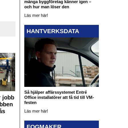
många byggföretag känner igen –
och hur man löser den
Läs mer här!
HANTVERKSDATA
Så hjälper affärssystemet Entré
 jobb
Office installatörer att få tid till VM-
festen
obben
ås
Läs mer här!
FOGMAKER