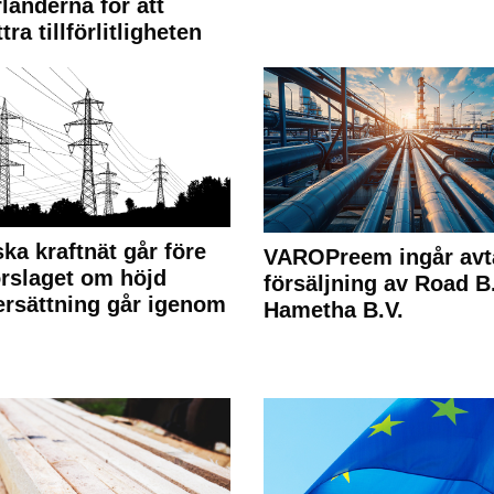
länderna för att
tra tillförlitligheten
ka kraftnät går före
VAROPreem ingår avt
rslaget om höjd
försäljning av Road B.V
rsättning går igenom
Hametha B.V.