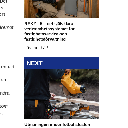
 Det
:s
ort
REKYL 5 – det självklara
däremot
verksamhetssystemet för
fastighetsservice och
fastighetsförvaltning
Läs mer här!
NEXT
t enbart
 en
andra
inom
r,
Utmaningen under fotbollsfesten