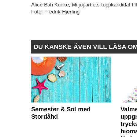
Alice Bah Kunke, Miljöpartiets toppkandidat ti
Foto: Fredrik Hjerling
DU KANSKE ÄVEN VILL LÄSA O
Semester & Sol med
Valme
Stordåhd
uppgr
tryck
bioma