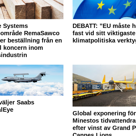
e Systems
DEBATT: ”EU måste h
rsområde RemaSawco
fast vid sitt viktigaste
ler beställning från en
klimatpolitiska verkty
l koncern inom
industrin
väljer Saabs
alEye
Global exponering för
Minestos tidvattendra
efter vinst av Grand P
Cannes Lions