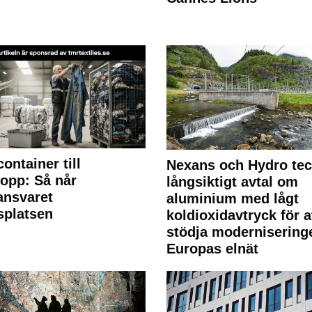
container till
Nexans och Hydro te
lopp: Så når
långsiktigt avtal om
lansvaret
aluminium med lågt
splatsen
koldioxidavtryck för a
stödja modernisering
Europas elnät