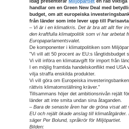
Idag presenterar
Miljöpartiet
en rad viktiga
handlar om en Green New Deal med betydlig
budget, om att europeiska investeringsbank
från länder som inte lever upp till Parisavta
– Vi är i en klimatkris. Det är bra att allt fle
den kraftfulla klimatpolitik som vi har arbetat 
Europaparlamentsvalet.
De komponenter i klimatpolitiken som Miljöpart
”Vi vill att 50 procent av EU:s långtidsbudget s
Vi vill införa en klimatavgift för import från lä
I en möjlig framtida handelskonflikt med USA vi
vilja straffa enskilda produkter.
Vi vill göra om Europeiska investeringsbanken t
rättvis klimatomställning kräver.”
Tillsammans höjer det ambitionsnivån rejält fö
länder att inte smita undan sina åtaganden.
– Bara de senaste åren har de gröna visat att
EU och rejält ökade anslag till klimatåtgärder
säger Per Bolund, språkrör för Miljöpartiet.
Bilden: