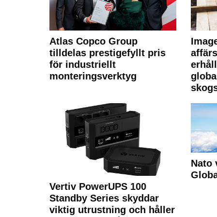
Atlas Copco Group
Imag
tilldelas prestigefyllt pris
affä
för industriellt
erhål
monteringsverktyg
globa
skogs
Nato 
Glob
Vertiv PowerUPS 100
Standby Series skyddar
viktig utrustning och håller