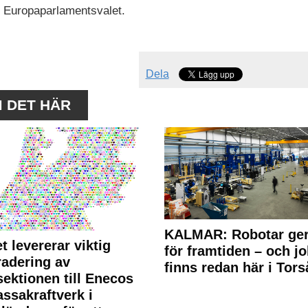
ll Europaparlamentsvalet.
Dela
M DET HÄR
KALMAR: Robotar ger
t levererar viktig
för framtiden – och j
adering av
finns redan här i Tors
sektionen till Enecos
ssakraftverk i