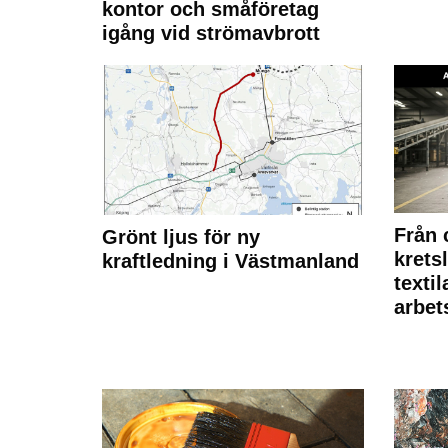
kontor och småföretag
igång vid strömavbrott
Från 
Grönt ljus för ny
krets
kraftledning i Västmanland
texti
arbet