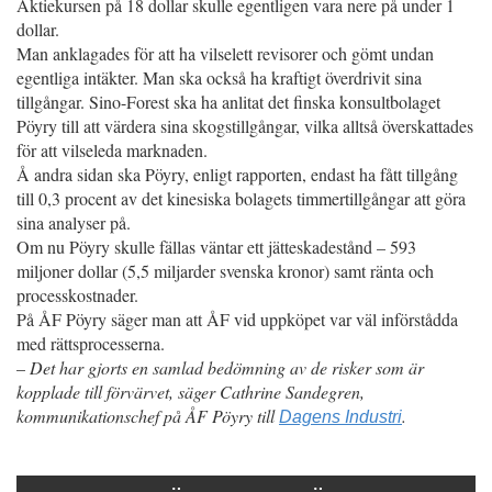
Aktiekursen på 18 dollar skulle egentligen vara nere på under 1
dollar.
Man anklagades för att ha vilselett revisorer och gömt undan
egentliga intäkter. Man ska också ha kraftigt överdrivit sina
tillgångar. Sino-Forest ska ha anlitat det finska konsultbolaget
Pöyry till att värdera sina skogstillgångar, vilka alltså överskattades
för att vilseleda marknaden.
Å andra sidan ska Pöyry, enligt rapporten, endast ha fått tillgång
till 0,3 procent av det kinesiska bolagets timmertillgångar att göra
sina analyser på.
Om nu Pöyry skulle fällas väntar ett jätteskadestånd – 593
miljoner dollar (5,5 miljarder svenska kronor) samt ränta och
processkostnader.
På ÅF Pöyry säger man att ÅF vid uppköpet var väl införstådda
med rättsprocesserna.
–
Det har gjorts en samlad bedömning av de risker som är
kopplade till förvärvet, säger Cathrine Sandegren,
kommunikationschef på ÅF Pöyry till
.
Dagens Industri