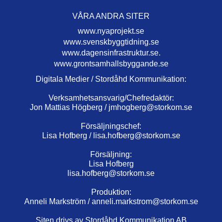
VÅRA ANDRA SITER
www.nyaprojekt.se
www.svenskbyggtidning.se
www.dagensinfrastruktur.se.
www.grontsamhallsbyggande.se
Digitala Medier / Stordåhd Kommunikation:
Verksamhetsansvarig/Chefredaktör:
Jon Mattias Högberg /
jmhogberg@storkom.se
Försäljningschef:
Lisa Hofberg /
lisa.hofberg@storkom.se
Försäljning:
Lisa Hofberg
lisa.hofberg@storkom.se
Produktion:
Anneli Markström /
anneli.markstrom@storkom.se
Siten drivs av Stordåhd Kommunikation AB