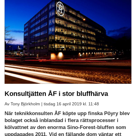
Konsultjätten ÅF i stor bluffhärva
Av Tony Björkholm |
tisdag 16 april 2019 kl. 11:48
När teknikkonsulten ÅF köpte upp finska Pöyry blev
bolaget också inblandad i flera rättsprocesser i
kölvattnet av den enorma Sino-Forest-bluffen som
uppdagades 2011. Vid en fällande dom väntar ett