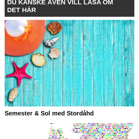
DU KANSKE ÄVEN VILL LÄSA OM
DET HÄR
Semester & Sol med Stordåhd