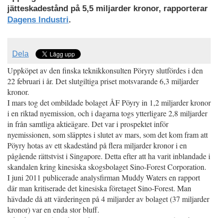
jätteskadestånd på 5,5 miljarder kronor, rapporterar
Dagens Industri
.
Dela
Uppköpet av den finska teknikkonsulten Pöryry slutfördes i den
22 februari i år. Det slutgiltiga priset motsvarande 6,3 miljarder
kronor.
I mars tog det ombildade bolaget ÅF Pöyry in 1,2 miljarder kronor
i en riktad nyemission, och i dagarna togs ytterligare 2,8 miljarder
in från samtliga aktieägare. Det var i prospektet inför
nyemissionen, som släpptes i slutet av mars, som det kom fram att
Pöyry hotas av ett skadestånd på flera miljarder kronor i en
pågående rättstvist i Singapore. Detta efter att ha varit inblandade i
skandalen kring kinesiska skogsbolaget Sino-Forest Corporation.
I juni 2011 publicerade analysfirman Muddy Waters en rapport
där man kritiserade det kinesiska företaget Sino-Forest. Man
hävdade då att värderingen på 4 miljarder av bolaget (37 miljarder
kronor) var en enda stor bluff.