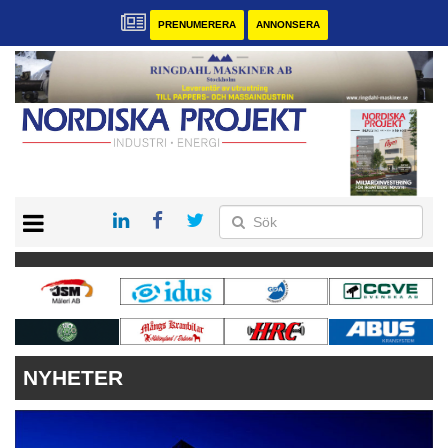
PRENUMERERA
ANNONSERA
START
KONTAKT
VÅRA ANDRA MAGASIN
PRENUMERERA
ANNONSERA
NYHETER