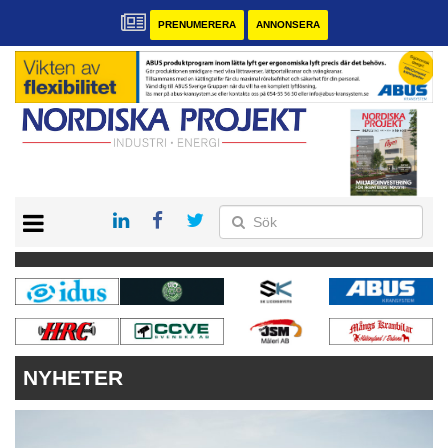
PRENUMERERA
ANNONSERA
START
KONTAKT
VÅRA ANDRA MAGASIN
PRENUMERERA
ANNONSERA
NYHETER