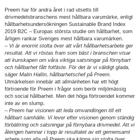
Preem har för andra året i rad utsetts till
drivmedelsbranschens mest hållbara varumärke, enligt
hållbarhetsundersökningen Sustainable Brand Index
2019 B2C – Europas största studie om hållbarhet, som
årligen rankar Sveriges mest hållbara varumärken.
– Vi är enormt stolta över att vårt hållbarhetsarbete ger
resultat. Att vi röstas fram som bäst i branschen visar
att kunskapen om våra viktiga satsningar på förnybart
och hållbarhet fått fotfäste. För det är vi väldigt glada,
säger Malin Hallin, hållbarhetschef på Preem.
Utmärkelsen innebär att allmänheten har ett högt
förtroende för Preem i frågor som berör miljömässig
och social hållbarhet. Men det höga förtroendet kommer
inte av en slump.
– Preem har visionen att leda omvandlingen till ett
hållbart samhälle. Vi lever efter visionen genom ständig
förbättring och satsningar på förnybara drivmedel. Att vi
återigen hamnar i topp är resultatet av ett gemensamt
arbete som alla på Preem ska känna sig stolta över,