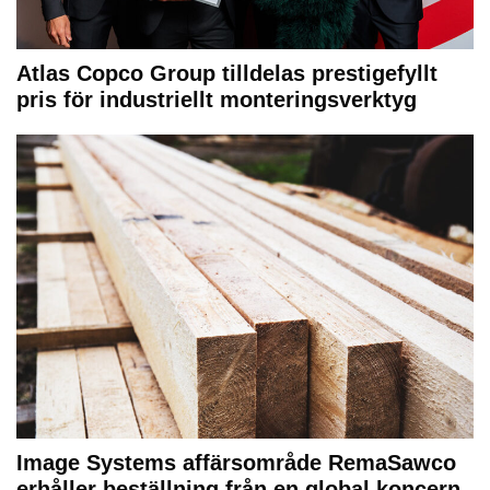
Atlas Copco Group tilldelas prestigefyllt
pris för industriellt monteringsverktyg
Image Systems affärsområde RemaSawco
erhåller beställning från en global koncern