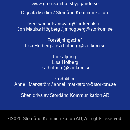
www.grontsamhallsbyggande.se
Digitala Medier / Stordåhd Kommunikation:
Verksamhetsansvarig/Chefredaktör:
Jon Mattias Högberg /
jmhogberg@storkom.se
Försäljningschef:
Lisa Hofberg /
lisa.hofberg@storkom.se
Försäljning:
Lisa Hofberg
lisa.hofberg@storkom.se
Produktion:
Anneli Markström /
anneli.markstrom@storkom.se
Siten drivs av Stordåhd Kommunikation AB
©
2026 Stordåhd Kommunikation AB, All rights reserved.