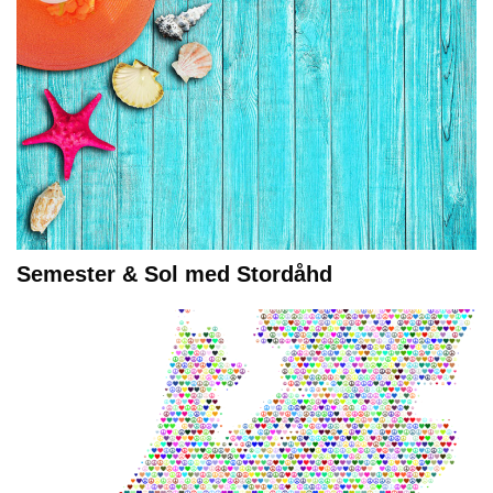
Semester & Sol med Stordåhd