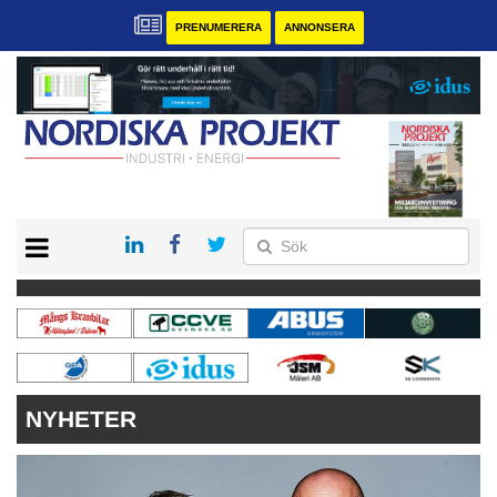
PRENUMERERA
ANNONSERA
START
KONTAKT
VÅRA ANDRA MAGASIN
PRENUMERERA
ANNONSERA
NYHETER