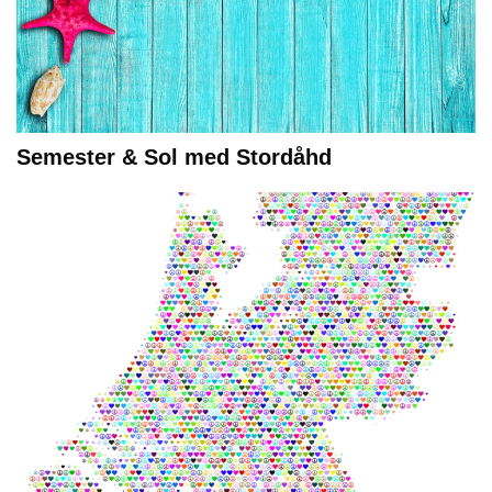
Semester & Sol med Stordåhd