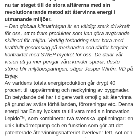
nu tar steget till de stora affärerna med sin
revolutionerande metod att återvinna energi i
utmanande miljöer.
– Den globala klimatfrågan är en väldigt stark drivkraft
för oss, att ta fram produkter som kan göra avgörande
skillnad för miljön. Verklig förändring sker bara med
kraftfullt genomslag på marknaden och därför betyder
kontraktet med SWEP mycket för oss. De delar vår
vision att ju mer pengar våra kunder sparar, desto
större blir miljöbesparingen, säger Jesper Wirén, VD på
Enjay.
Av världens totala energiproduktion går drygt 40
procent till uppvärmning och nedkylning av byggnader.
En betydande del har tidigare varit omöjlig att återvinna
på grund av svåra förhållanden, föroreningar etc. Denna
energi har Enjay lyckats ta till vara med sin innovation
Lepido™, som kombinerar två svenska uppfinningar: en
unik luftvärmepump och en funktion som gör att det
patenterade återvinningsbatteriet överlever fett, sot och