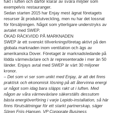
fukt i luften och därför klarar av svåra miljöer som
exempelvis restauranger.
Sedan starten 2015 har Enjay mest ägnat företagets
resurser åt produktutveckling, men nu har det lossnat
för försäljningen. Något som ytterligare understryks av
avtalet med SWEP.
ÖKAD RÄCKVIDD PÅ MARKNADEN
SWEP är ett svenskt tillverkningsföretag aktivt på den
globala marknaden inom ventilation och ägs av
amerikanska Dover. Företaget är marknadsledande på
lödda värmeväxlare och är representerade i mer än 50
länder. Enjays avtal med SWEP är värt 30 miljoner
kronor.
– Det som vi ser som unikt med Enjay, är att det finns
praktisk och ekonomisk lösning på att återvinna energi
ur något som idag bara släpps rakt ut i luften. Med
någon av våra värmeväxlare säkerställs dessutom
bästa energiöverföring i varje Lepido-installation, så här
finns förutsättningar för ett starkt partnerskap, säger
Sören Friis-Hansen, VP Corporate Business