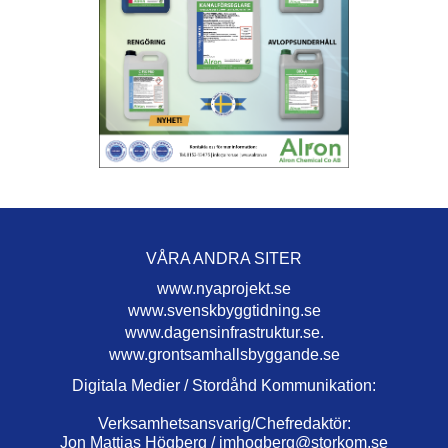
VÅRA ANDRA SITER
www.nyaprojekt.se
www.svenskbyggtidning.se
www.dagensinfrastruktur.se.
www.grontsamhallsbyggande.se
Digitala Medier / Stordåhd Kommunikation:
Verksamhetsansvarig/Chefredaktör:
Jon Mattias Högberg /
jmhogberg@storkom.se