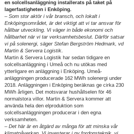
en solcellsanläggning installerats på taket på
lagerfastigheten i Enköping.
– Som stor aktör i vår bransch, och lokalt i
Enköpingsområdet, är det viktigt att vi tar ansvar för
hållbar utveckling. Vi väger in både ekonomi och
hållbarhet när vi tar verksamhetsbeslut. Därför satsar
vi på solenergi, säger Stefan Bergström Hedmark, vd
Martin & Servera Logistik
.
Martin & Servera Logistik har sedan tidigare en
solcellsanläggning i Umeå och nu utökas med
ytterligare en anläggning i Enköping. Umeå-
anläggningen producerade 162 MWh solenergi under
2018. Anläggningen i Enköping beräknas ge cirka 230
MWh årligen. Det motsvarar hushållselen för 46
normalstora villor. Martin & Servera kommer att
använda hela den elproduktion som
solcellsanläggningen producerar i den egna
verksamheten.
– Det här är en åtgärd av många för att minska vår
klimatpåverkan. Vi investerar i ny fordonsteknik, vi