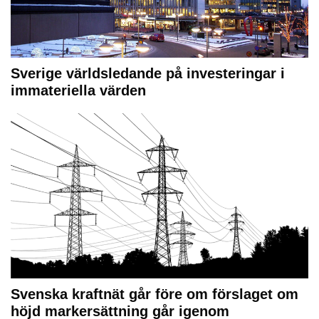
Sverige världsledande på investeringar i
immateriella värden
Svenska kraftnät går före om förslaget om
höjd markersättning går igenom