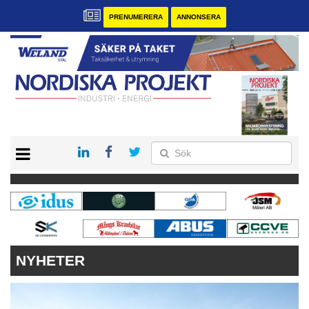
PRENUMERERA
ANNONSERA
START
KONTAKT
VÅRA ANDRA MAGASIN
PRENUMERERA
ANNONSERA
NYHETER