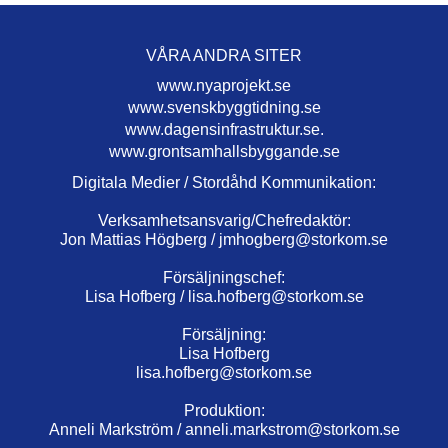
VÅRA ANDRA SITER
www.nyaprojekt.se
www.svenskbyggtidning.se
www.dagensinfrastruktur.se.
www.grontsamhallsbyggande.se
Digitala Medier / Stordåhd Kommunikation:
Verksamhetsansvarig/Chefredaktör:
Jon Mattias Högberg /
jmhogberg@storkom.se
Försäljningschef:
Lisa Hofberg /
lisa.hofberg@storkom.se
Försäljning:
Lisa Hofberg
lisa.hofberg@storkom.se
Produktion:
Anneli Markström /
anneli.markstrom@storkom.se