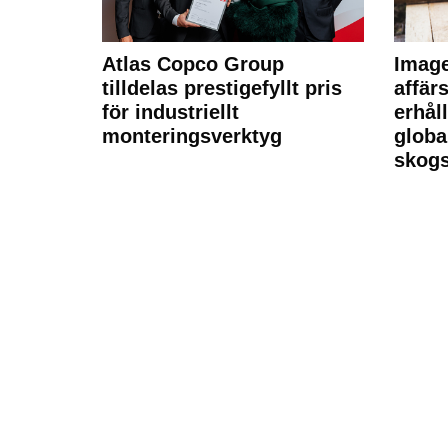
Atlas Copco Group
Imag
tilldelas prestigefyllt pris
affä
för industriellt
erhål
monteringsverktyg
globa
skogs