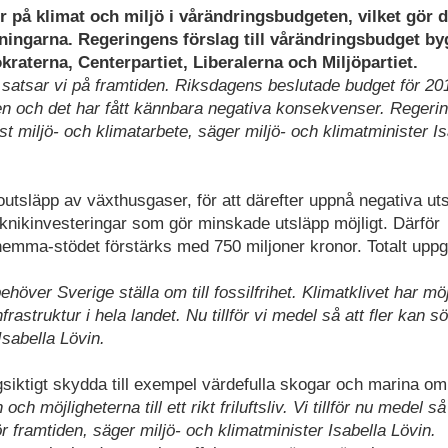
r på klimat och miljö i vårändringsbudgeten, vilket gör de
ngarna. Regeringens förslag till vårändringsbudget by
terna, Centerpartiet, Liberalerna och Miljöpartiet.
e satsar vi på framtiden. Riksdagens beslutade budget för 20
en och det har fått kännbara negativa konsekvenser. Regeri
st miljö- och klimatarbete, säger miljö- och klimatminister Is
utsläpp av växthusgaser, för att därefter uppnå negativa ut
eknikinvesteringar som gör minskade utsläpp möjligt. Därför
 hemma-stödet förstärks med 750 miljoner kronor. Totalt upp
över Sverige ställa om till fossilfrihet. Klimatklivet har möj
astruktur i hela landet. Nu tillför vi medel så att fler kan s
Isabella Lövin.
ångsiktigt skydda till exempel värdefulla skogar och marina o
 möjligheterna till ett rikt friluftsliv. Vi tillför nu medel så
 framtiden, säger miljö- och klimatminister Isabella Lövin.