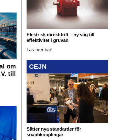
Elektrisk direktdrift – ny väg till
effektivitet i gruvan
Läs mer här!
al om
CEJN
. till
Sätter nya standarder för
snabbkopplingar