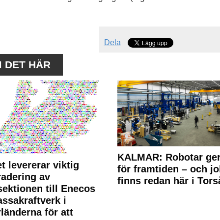
Dela
M DET HÄR
KALMAR: Robotar ger
t levererar viktig
för framtiden – och j
adering av
finns redan här i Tors
sektionen till Enecos
ssakraftverk i
länderna för att