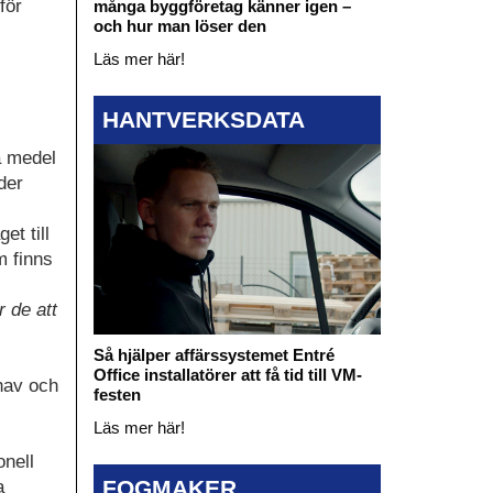
för
många byggföretag känner igen –
och hur man löser den
Läs mer här!
HANTVERKSDATA
a medel
der
et till
m finns
 de att
Så hjälper affärssystemet Entré
Office installatörer att få tid till VM-
 hav och
festen
Läs mer här!
onell
FOGMAKER
a