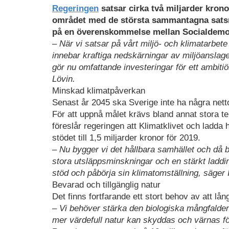
Regeringen
satsar cirka två miljarder krono
området med de största sammantagna satsni
på en överenskommelse mellan Socialdemokra
– När vi satsar på vårt miljö- och klimatarbet
innebar kraftiga nedskärningar av miljöanslag
gör nu omfattande investeringar för ett ambitiö
Lövin.
Minskad klimatpåverkan
Senast år 2045 ska Sverige inte ha några netto
För att uppnå målet krävs bland annat stora t
föreslår regeringen att Klimatklivet och ladda
stödet till 1,5 miljarder kronor för 2019.
– Nu bygger vi det hållbara samhället och då beh
stora utsläppsminskningar och en stärkt laddinfr
stöd och påbörja sin klimatomställning, säger 
Bevarad och tillgänglig natur
Det finns fortfarande ett stort behov av att l
– Vi behöver stärka den biologiska mångfalden och
mer värdefull natur kan skyddas och värnas för