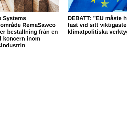
e Systems
DEBATT: ”EU måste h
rsområde RemaSawco
fast vid sitt viktigaste
ler beställning från en
klimatpolitiska verkty
l koncern inom
industrin