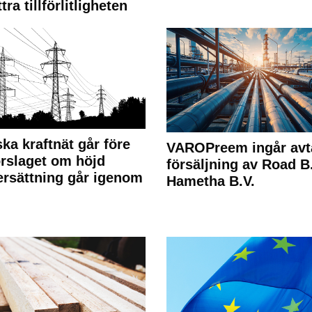
tra tillförlitligheten
ka kraftnät går före
VAROPreem ingår avt
rslaget om höjd
försäljning av Road B.V
rsättning går igenom
Hametha B.V.