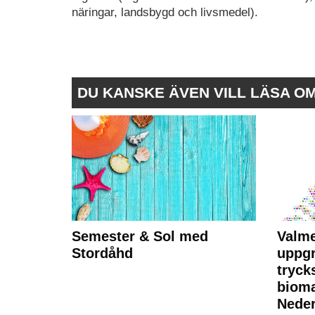
näringar, landsbygd och livsmedel).
DU KANSKE ÄVEN VILL LÄSA O
Semester & Sol med
Valme
Stordåhd
uppgr
tryck
bioma
Neder