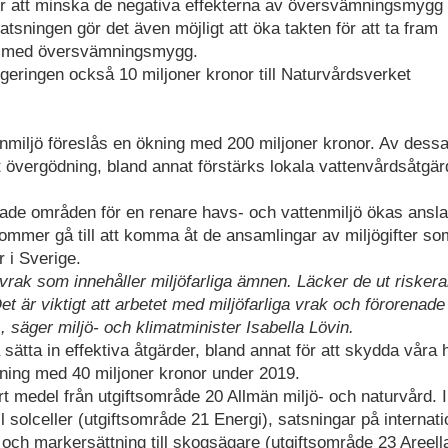
ör att minska de negativa effekterna av översvämningsmygg 
ningen gör det även möjligt att öka takten för att ta fram
men med översvämningsmygg.
egeringen också 10 miljoner kronor till Naturvårdsverket
enmiljö föreslås en ökning med 200 miljoner kronor. Av dess
ot övergödning, bland annat förstärks lokala vattenvårdsåtgär
ade områden för en renare havs- och vattenmiljö ökas anslag
mmer gå till att komma åt de ansamlingar av miljögifter so
r i Sverige.
rak som innehåller miljöfarliga ämnen. Läcker de ut riskerar
 är viktigt att arbetet med miljöfarliga vrak och förorenade
, säger miljö- och klimatminister Isabella Lövin.
sätta in effektiva åtgärder, bland annat för att skydda våra
kning med 40 miljoner kronor under 2019.
rt medel från utgiftsområde 20 Allmän miljö- och naturvård. I
 solceller (utgiftsområde 21 Energi), satsningar på internati
 och markersättning till skogsägare (utgiftsområde 23 Areell