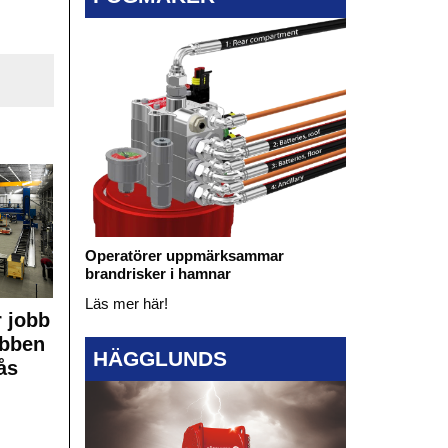
Operatörer uppmärksammar
brandrisker i hamnar
Läs mer här!
 jobb
obben
HÄGGLUNDS
ås