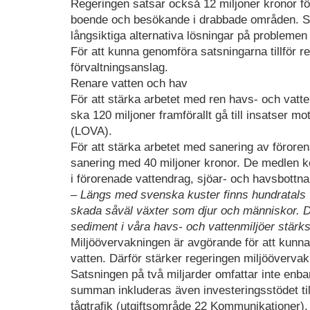
Regeringen satsar också 12 miljoner kronor f
boende och besökande i drabbade områden. Sats
långsiktiga alternativa lösningar på proble
För att kunna genomföra satsningarna tillför r
förvaltningsanslag.
Renare vatten och hav
För att stärka arbetet med ren havs- och vatt
ska 120 miljoner framförallt gå till insatser m
(LOVA).
För att stärka arbetet med sanering av föroren
sanering med 40 miljoner kronor. De medlen ko
i förorenade vattendrag, sjöar- och havsbottna
– Längs med svenska kuster finns hundratals v
skada såväl växter som djur och människor. Det
sediment i våra havs- och vattenmiljöer stärks
Miljöövervakningen är avgörande för att kunna 
vatten. Därför stärker regeringen miljööverva
Satsningen på två miljarder omfattar inte enba
summan inkluderas även investeringsstödet till
tågtrafik (utgiftsområde 22 Kommunikationer),