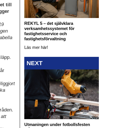
t till
gger
REKYL 5 – det självklara
19
verksamhetssystemet för
ngen
fastighetsservice och
abella
fastighetsförvaltning
Läs mer här!
släpp.
NEXT
går
liggjort
öka
mråden.
 att
Utmaningen under fotbollsfesten