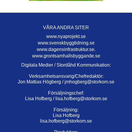
VÅRA ANDRA SITER
www.nyaprojekt.se
www.svenskbyggtidning.se
www.dagensinfrastruktur.se.
www.grontsamhallsbyggande.se
Digitala Medier / Stordåhd Kommunikation:
Verksamhetsansvarig/Chefredaktör:
Jon Mattias Högberg /
jmhogberg@storkom.se
Försäljningschef:
Lisa Hofberg /
lisa.hofberg@storkom.se
Försäljning:
Lisa Hofberg
lisa.hofberg@storkom.se