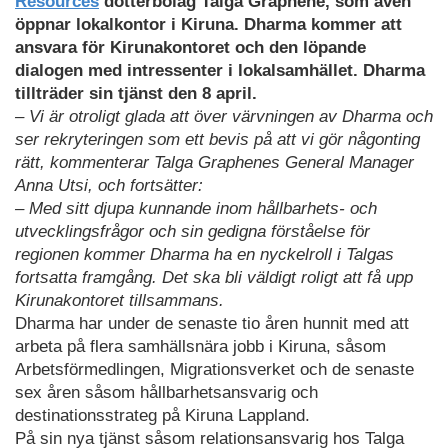
Resources
dotterbolag Talga Graphene, som även
öppnar lokalkontor i Kiruna. Dharma kommer att
ansvara för Kirunakontoret och den löpande
dialogen med intressenter i lokalsamhället. Dharma
tillträder sin tjänst den 8 april.
– Vi är otroligt glada att över värvningen av Dharma och
ser rekryteringen som ett bevis på att vi gör någonting
rätt, kommenterar Talga Graphenes General Manager
Anna Utsi, och fortsätter:
– Med sitt djupa kunnande inom hållbarhets- och
utvecklingsfrågor och sin gedigna förståelse för
regionen kommer Dharma ha en nyckelroll i Talgas
fortsatta framgång. Det ska bli väldigt roligt att få upp
Kirunakontoret tillsammans.
Dharma har under de senaste tio åren hunnit med att
arbeta på flera samhällsnära jobb i Kiruna, såsom
Arbetsförmedlingen, Migrationsverket och de senaste
sex åren såsom hållbarhetsansvarig och
destinationsstrateg på Kiruna Lappland.
På sin nya tjänst såsom relationsansvarig hos Talga