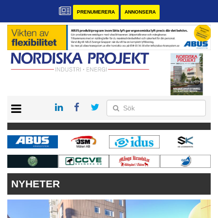
PRENUMERERA
ANNONSERA
START
KONTAKT
VÅRA ANDRA MAGASIN
PRENUMERERA
ANNONSERA
NYHETER