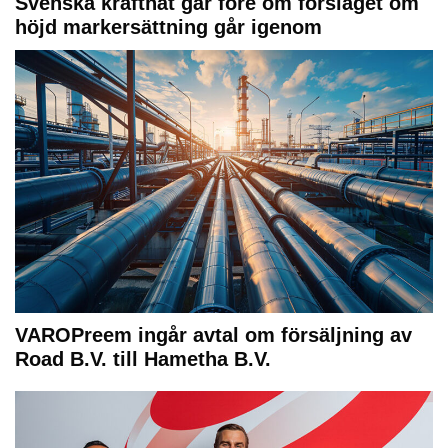
Svenska kraftnät går före om förslaget om
höjd markersättning går igenom
VAROPreem ingår avtal om försäljning av
Road B.V. till Hametha B.V.