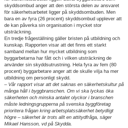
skyddsombud anger att den största delen av ansvaret
för säkerhetsarbetet ligger på skyddsombuden. Men
bara en av fyra (26 procent) skyddsombud upplever att
de kan påverka sin organisation i mycket stor
utsträckning.
En tredje frågeställning gäller bristen på utbildning och
kunskap. Rapporten visar att det finns ett starkt
samband mellan hur mycket utbildning som
byggarbetarna har fått och i vilken utsträckning de
använder sin skyddsutrustning. Hela fyra av fem (80
procent) byggarbetare anger att de skulle vilja ha mer
utbildning om personligt skydd.
– Vår rapport visar att det saknas en säkerhetskultur på
många håll i byggbranschen. Om vi ska lyckas öka
säkerheten och minska antalet olyckor i branschen
måste ledningsgrupperna på svenska byggföretag
prioritera frågan kring arbetsplatssäkerhet betydligt
högre – säkerhet är trots allt en attitydfråga, säger
Mikael Hansson, vd på Skydda.