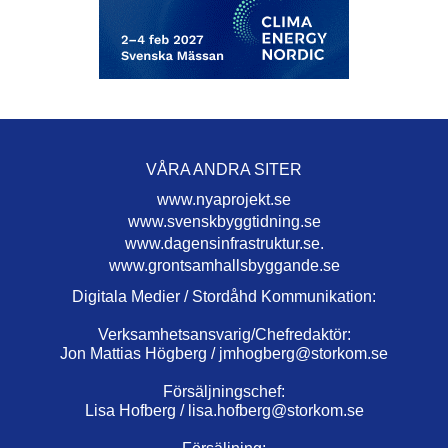
VÅRA ANDRA SITER
www.nyaprojekt.se
www.svenskbyggtidning.se
www.dagensinfrastruktur.se.
www.grontsamhallsbyggande.se
Digitala Medier / Stordåhd Kommunikation:
Verksamhetsansvarig/Chefredaktör:
Jon Mattias Högberg /
jmhogberg@storkom.se
Försäljningschef:
Lisa Hofberg /
lisa.hofberg@storkom.se