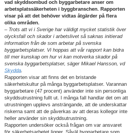
vad skyddsombud och byggarbetare anser om
arbetsplatssäkerheten i byggbranschen. Rapporten
visar på att det behöver vidtas åtgärder på flera
olika områden.
– Trots att vi i Sverige har väldigt mycket statistik över
olycksfall och skador i arbetslivet så saknas initierad
information från de som arbetar på svenska
byggarbetsplatser. Vi hoppas att vår rapport kan bidra
till mer kunskap om hur vi kan motverka skador på
svenska byggarbetsplatser, säger Mikael Hansson, vd
Skydda
.
Rapporten visar att finns det en bristande
säkerhetskultur på många byggarbetsplatser. Varannan
byggarbetare (47 procent) använder inte sin personliga
skyddsutrustning fullt ut. I många fall handlar det om att
utrustningen upplevs ansträngande, att de underskattar
riskerna samt att de påverkas av att deras kollegor inte
heller använder sin skyddsutrustning.
Rapporten undersöker också frågan om var ansvaret
för säkerhetsarbetet ligger. Såväl byggarbetare som