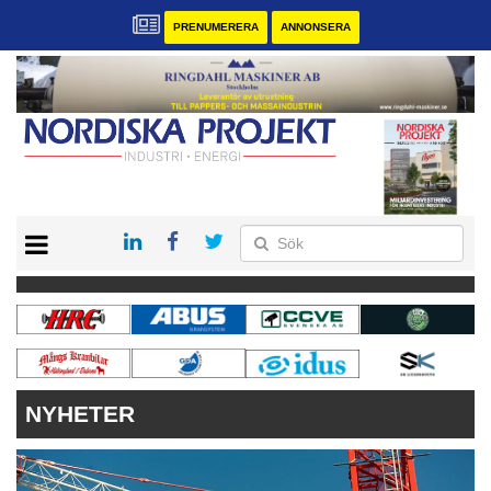
PRENUMERERA
ANNONSERA
START
KONTAKT
VÅRA ANDRA MAGASIN
PRENUMERERA
ANNONSERA
NYHETER