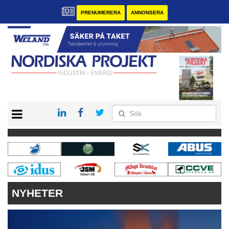
PRENUMERERA
ANNONSERA
START
KONTAKT
VÅRA ANDRA MAGASIN
PRENUMERERA
ANNONSERA
NYHETER