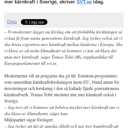
mer kärnkraft i Sverige, skriver
SVT.se
idag.
Dela
– Vi moderater lägger nu förslag om att fördubbla forskningen så
vi kan få fram nästa generations kärnkraft. Jag tycker också att vi
ska börja exportera mer kärnkraft mellan länderna i Europa. Ska
vi klara av att möta klimathotet så kommer vi inte att klara det
utan mer kärnkraft, säger Tomas Tobé (M), toppkandidat till
Europaparlamentet till svt.se.
Modertaerna vill att pengarna ska gå till Euratom-programmet,
som samordnar kärnkraftsforskningen inom EU, bland annat för
investeringar och forskning i den så kallade fjärde generationens
kärnkraftverk. Tomas Tobé utesluter inte mer kärnkraft också i
Sverige.
– Jag tror att vi kommer att behöva mycket mer kärnkraft om vi
ska klara av klimathotet, säger han.
Miljöpartiet sågar förslaget:
– Jag tycker att det är ganska oklokt och jag tror framförallt att