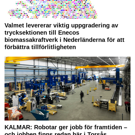
Valmet levererar viktig uppgradering av
trycksektionen till Enecos
biomassakraftverk i Nederländerna för att
förbättra tillförlitligheten
KALMAR: Robotar ger jobb för framtiden –
och jobben finns redan här i Torsås