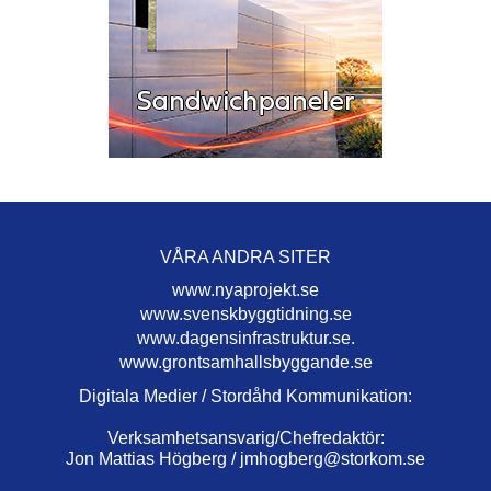
VÅRA ANDRA SITER
www.nyaprojekt.se
www.svenskbyggtidning.se
www.dagensinfrastruktur.se.
www.grontsamhallsbyggande.se
Digitala Medier / Stordåhd Kommunikation:
Verksamhetsansvarig/Chefredaktör:
Jon Mattias Högberg /
jmhogberg@storkom.se