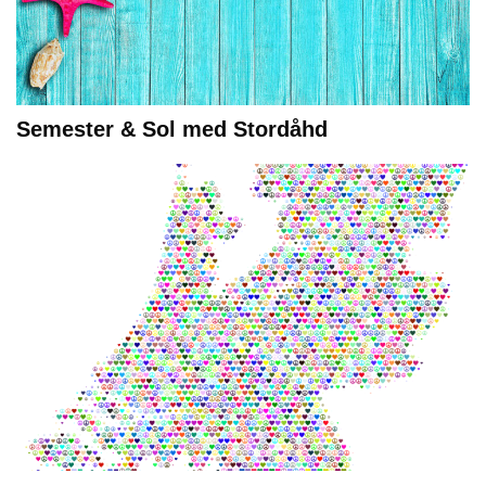
Semester & Sol med Stordåhd