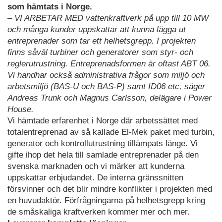
som hämtats i Norge.
– VI ARBETAR MED
vattenkraftverk på upp till 10 MW
och många kunder uppskattar att kunna lägga ut
entreprenader som tar ett helhetsgrepp. I projekten
finns såväl turbiner och generatorer som styr- och
reglerutrustning. Entreprenadsformen är oftast ABT 06.
Vi handhar också administrativa frågor som miljö och
arbetsmiljö (BAS-U och BAS-P) samt ID06 etc, säger
Andreas Trunk och Magnus Carlsson, delägare i Power
House.
Vi hämtade erfarenhet i Norge där arbetssättet med
totalentreprenad av så kallade El-Mek paket med turbin,
generator och kontrollutrustning tillämpats länge. Vi
gifte ihop det hela till samlade entreprenader på den
svenska marknaden och vi märker att kunderna
uppskattar erbjudandet. De interna gränssnitten
försvinner och det blir mindre konflikter i projekten med
en huvudaktör. Förfrågningarna på helhetsgrepp kring
de småskaliga kraftverken kommer mer och mer.