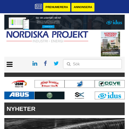
PRENUMERERA
ANNONSERA
START
KONTAKT
VÅRA ANDRA MAGASIN
PRENUMERERA
ANNONSERA
NYHETER