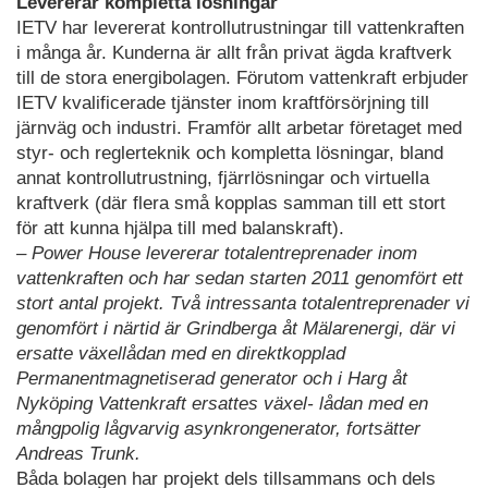
Levererar kompletta lösningar
IETV har levererat kontrollutrustningar till vattenkraften
i många år. Kunderna är allt från privat ägda kraftverk
till de stora energibolagen. Förutom vattenkraft erbjuder
IETV kvalificerade tjänster inom kraftförsörjning till
järnväg och industri. Framför allt arbetar företaget med
styr- och reglerteknik och kompletta lösningar, bland
annat kontrollutrustning, fjärrlösningar och virtuella
kraftverk (där flera små kopplas samman till ett stort
för att kunna hjälpa till med balanskraft).
– Power House levererar totalentreprenader inom
vattenkraften och har sedan starten 2011 genomfört ett
stort antal projekt. Två intressanta totalentreprenader vi
genomfört i närtid är Grindberga åt Mälarenergi, där vi
ersatte växellådan med en direktkopplad
Permanentmagnetiserad generator och i Harg åt
Nyköping Vattenkraft ersattes växel- lådan med en
mångpolig lågvarvig asynkrongenerator, fortsätter
Andreas Trunk.
Båda bolagen har projekt dels tillsammans och dels