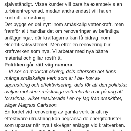
självständigt. Vissa kunder vill bara ha exempelvis en
turbinentreprenad, medan andra endast vill ha en
kontroll- utrustning.
Det byggs en del nytt inom småskalig vattenkraft, men
framför allt handlar det om renoveringar av befintliga
anläggningar, där kraftägarna kan få bidrag inom
elcertifikatsystemet. Men efter en renovering blir
kraftverken som nya. Vi arbetar med nya bättre
material och gillar rostfritt.
Politiken går rätt väg numera
– Vi ser en markant ökning, dels eftersom det finns
många småskaliga verk som är i be- hov av
upprustning och effektivisering, dels för att den politiska
oviljan mot den småskaliga vattenkraften är på väg att
försvinna, vilket resulterade i en ny lag från årsskiftet,
säger Magnus Carlsson.
En fördel vid renovering av gamla verk är att ny
effektivare utrustning kan begränsa de energiförluster
som uppstår när nya fiskvägar anläggs vid kraftverken.