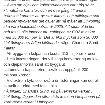
– Även om olje- och kolförbrukningen varit låg så är
klimatpåverkan stor, och en övergång till andra
bränslen kommer att ge stor klimat- och miljönytta som
betyder mycket när det gäller att nå målet att Linköping
ska vara koldioxidneutralt år 2025. Att sluta elda kol
och fossil olja innebär att utsläppen av CO2 minskar
med 35 000 ton per år. Det är lika mycket som 30 000
Linköpingsbors årliga bilåkande,
säger Charlotta Sund.
Fakta:
– Att bygga om kolpannan kostar 113 miljoner kronor
– Hela investeringen, det vill säga konvertering av kol-
och oljepannorna samt att bygga ut
ackumulatorkapaciteten, beräknas uppgå till 200
miljoner kronor.
– Vid extrem kyla eller svåra driftstörningar kan det bli
aktuellt att elda med fossil olja.
PÅ bilden: Charlotta Sund, vd på Tekniska verken i
Linköping, lägger den allra sista kolbiten i kolpannan på
kraftvärmeverket i Linköping.