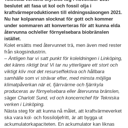
beslutet att fasa ut kol och fossil olja i
kraftvärmeproduktionen till eldningssäsongen 2021.
Nu har kolpannan slocknat för gott och kommer
under sommaren att konverteras för att kunna elda
återvunna och/eller förnyelsebara biobränslen
istället.
Kolet ersätts med återvunnet trä, men även med rester
från skogsindustrin.
– Äntligen har vi satt punkt för koleldningen i Linköping,
det känns riktigt bra! Vi tar nu ytterligare ett stort och
viktigt kliv mot det resurseffektiva och hållbara
samhälle som vi strävar efter, med minsta möjliga
klimatpåverkan när el, fjärrvärme och fjärrkyla
produceras av förnyelsebara eller återvunna bränslen,
s
äger
Charlott Sund, vd och koncernchef för Tekniska
verken i Linköping.
Nästa steg för att kunna nå målet, att kraftvärmeverket
ska vara kol- och fossiloljefritt, är att bygga ut
ackumulatorkapaciteten. En ackumulator kan liknas