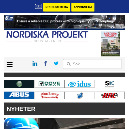
PRENUMERERA
ANNONSERA
START
KONTAKT
VÅRA ANDRA MAGASIN
PRENUMERERA
ANNONSERA
NYHETER