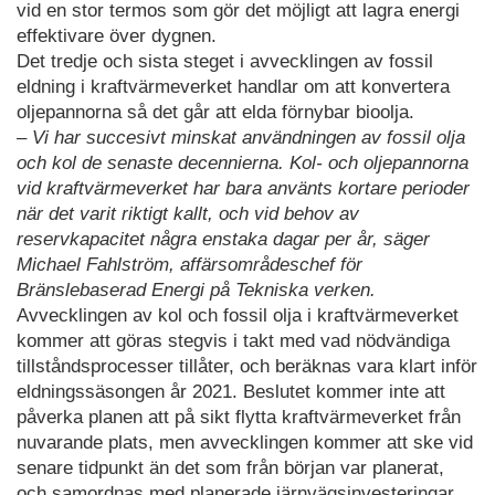
vid en stor termos som gör det möjligt att lagra energi
effektivare över dygnen.
Det tredje och sista steget i avvecklingen av fossil
eldning i kraftvärmeverket handlar om att konvertera
oljepannorna så det går att elda förnybar bioolja.
– Vi har succesivt minskat användningen av fossil olja
och kol de senaste decennierna. Kol- och oljepannorna
vid kraftvärmeverket har bara använts kortare perioder
när det varit riktigt kallt, och vid behov av
reservkapacitet några enstaka dagar per år, säger
Michael Fahlström, affärsområdeschef för
Bränslebaserad Energi på Tekniska verken.
Avvecklingen av kol och fossil olja i kraftvärmeverket
kommer att göras stegvis i takt med vad nödvändiga
tillståndsprocesser tillåter, och beräknas vara klart inför
eldningssäsongen år 2021. Beslutet kommer inte att
påverka planen att på sikt flytta kraftvärmeverket från
nuvarande plats, men avvecklingen kommer att ske vid
senare tidpunkt än det som från början var planerat,
och samordnas med planerade järnvägsinvesteringar.