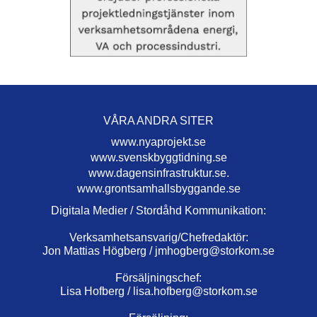
VÅRA ANDRA SITER
www.nyaprojekt.se
www.svenskbyggtidning.se
www.dagensinfrastruktur.se.
www.grontsamhallsbyggande.se
Digitala Medier / Stordåhd Kommunikation:
Verksamhetsansvarig/Chefredaktör:
Jon Mattias Högberg /
jmhogberg@storkom.se
Försäljningschef:
Lisa Hofberg /
lisa.hofberg@storkom.se