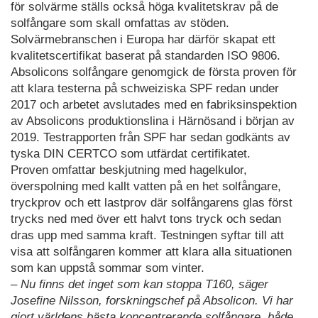
för solvärme ställs också höga kvalitetskrav på de
solfångare som skall omfattas av stöden.
Solvärmebranschen i Europa har därför skapat ett
kvalitetscertifikat baserat på standarden ISO 9806.
Absolicons solfångare genomgick de första proven för
att klara testerna på schweiziska SPF redan under
2017 och arbetet avslutades med en fabriksinspektion
av Absolicons produktionslina i Härnösand i början av
2019. Testrapporten från SPF har sedan godkänts av
tyska DIN CERTCO som utfärdat certifikatet.
Proven omfattar beskjutning med hagelkulor,
överspolning med kallt vatten på en het solfångare,
tryckprov och ett lastprov där solfångarens glas först
trycks ned med över ett halvt tons tryck och sedan
dras upp med samma kraft. Testningen syftar till att
visa att solfångaren kommer att klara alla situationen
som kan uppstå sommar som vinter.
– Nu finns det inget som kan stoppa T160, säger
Josefine Nilsson, forskningschef på Absolicon. Vi har
gjort världens bästa koncentrerande solfångare, både