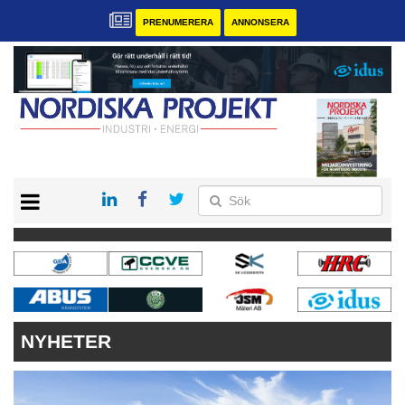
PRENUMERERA
ANNONSERA
START
KONTAKT
VÅRA ANDRA MAGASIN
PRENUMERERA
ANNONSERA
NYHETER