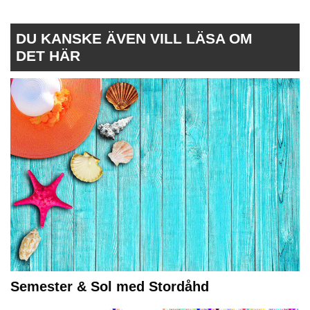
DU KANSKE ÄVEN VILL LÄSA OM
DET HÄR
Semester & Sol med Stordåhd