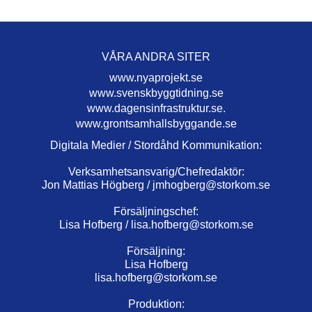
VÅRA ANDRA SITER
www.nyaprojekt.se
www.svenskbyggtidning.se
www.dagensinfrastruktur.se.
www.grontsamhallsbyggande.se
Digitala Medier / Stordåhd Kommunikation:
Verksamhetsansvarig/Chefredaktör:
Jon Mattias Högberg /
jmhogberg@storkom.se
Försäljningschef:
Lisa Hofberg /
lisa.hofberg@storkom.se
Försäljning:
Lisa Hofberg
lisa.hofberg@storkom.se
Produktion: