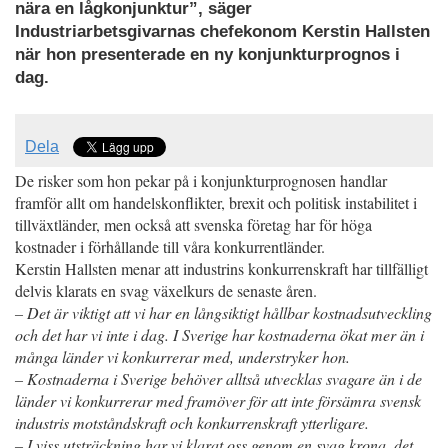
nära en lågkonjunktur”, säger
Industriarbetsgivarnas chefekonom Kerstin Hallsten
när hon presenterade en ny konjunkturprognos i
dag.
Dela
De risker som hon pekar på i konjunkturprognosen handlar
framför allt om handelskonflikter, brexit och politisk instabilitet i
tillväxtländer, men också att svenska företag har för höga
kostnader i förhållande till våra konkurrentländer.
Kerstin Hallsten menar att industrins konkurrenskraft har tillfälligt
delvis klarats en svag växelkurs de senaste åren.
– Det är viktigt att vi har en långsiktigt hållbar kostnadsutveckling
och det har vi inte i dag. I Sverige har kostnaderna ökat mer än i
många länder vi konkurrerar med, understryker hon.
– Kostnaderna i Sverige behöver alltså utvecklas svagare än i de
länder vi konkurrerar med framöver för att inte försämra svensk
industris motståndskraft och konkurrenskraft ytterligare.
– I viss utsträckning har vi klarat oss genom en svag krona, det