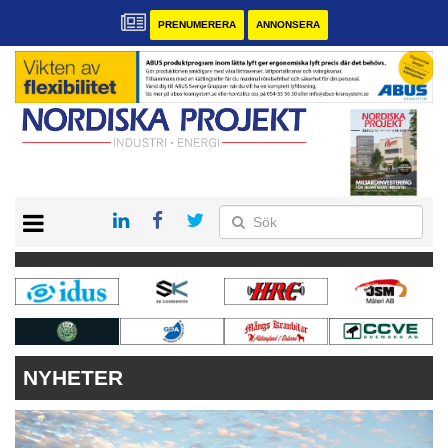
PRENUMERERA
ANNONSERA
START
KONTAKT
VÅRA ANDRA MAGASIN
PRENUMERERA
ANNONSERA
NYHETER