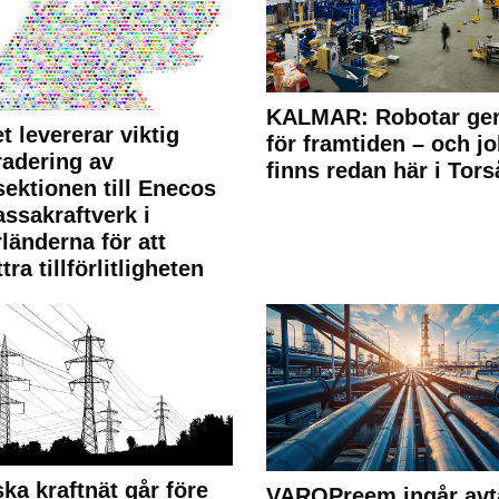
KALMAR: Robotar ger
t levererar viktig
för framtiden – och j
adering av
finns redan här i Tors
sektionen till Enecos
ssakraftverk i
länderna för att
tra tillförlitligheten
ka kraftnät går före
VAROPreem ingår avt