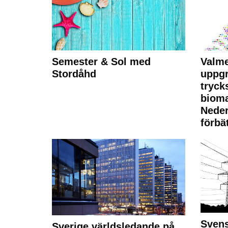
Semester & Sol med
Valme
Stordåhd
uppgr
tryck
bioma
Neder
förbät
Svens
Sverige världsledande på