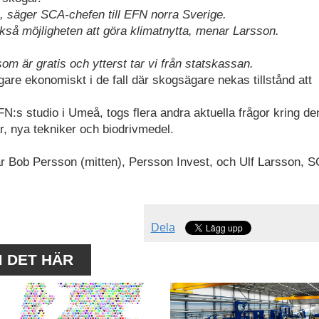
en, säger SCA-chefen till EFN norra Sverige.
så möjligheten att göra klimatnytta, menar Larsson.
som är gratis och ytterst tar vi från statskassan.
are ekonomiskt i de fall där skogsägare nekas tillstånd att
N:s studio i Umeå, togs flera andra aktuella frågor kring de
, nya tekniker och biodrivmedel.
ar Bob Persson (mitten), Persson Invest, och Ulf Larsson, S
Dela
M DET HÄR