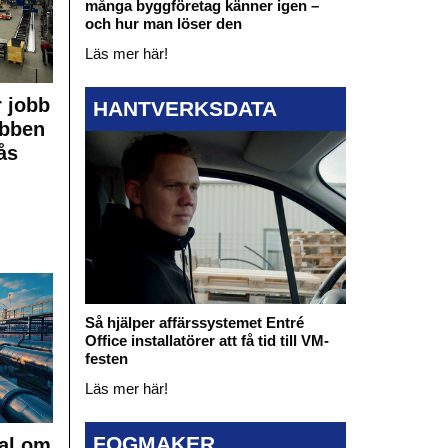
många byggföretag känner igen –
och hur man löser den
Läs mer här!
 jobb
HANTVERKSDATA
obben
ås
Så hjälper affärssystemet Entré
Office installatörer att få tid till VM-
festen
Läs mer här!
FOGMAKER
al om