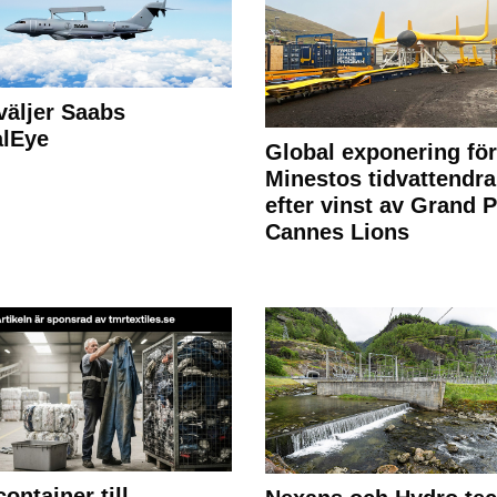
väljer Saabs
alEye
Global exponering för
Minestos tidvattendra
efter vinst av Grand P
Cannes Lions
container till