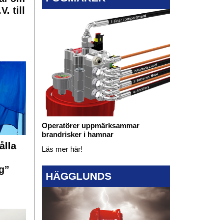
. till
Operatörer uppmärksammar
brandrisker i hamnar
ålla
Läs mer här!
g”
HÄGGLUNDS