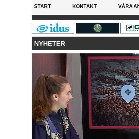
START
KONTAKT
VÅRA A
NYHETER