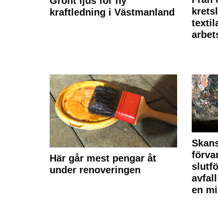
Grönt ljus för ny
krets
kraftledning i Västmanland
texti
arbet
Skan
förva
Här går mest pengar åt
slutf
under renoveringen
avfal
en mi