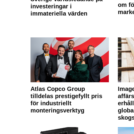
om fö
investeringar i
marke
immateriella värden
Atlas Copco Group
Imag
tilldelas prestigefyllt pris
affä
för industriellt
erhål
monteringsverktyg
globa
skogs