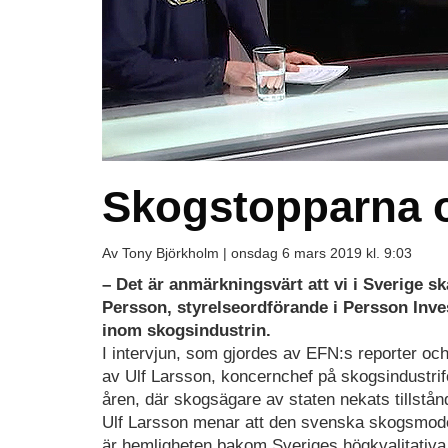
Skogstopparna 
Av Tony Björkholm |
onsdag 6 mars 2019 kl. 9:03
– Det är anmärkningsvärt att vi i Sverige s
Persson, styrelseordförande i Persson Inv
inom skogsindustrin.
I intervjun, som gjordes av EFN:s reporter oc
av Ulf Larsson, koncernchef på skogsindustrif
åren, där skogsägare av staten nekats tillstån
Ulf Larsson menar att den svenska skogsmodel
är hemligheten bakom Sveriges högkvalitativa