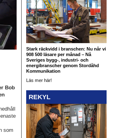
Stark räckvidd i branschen: Nu når vi
908 500 läsare per månad – Nå
Sveriges bygg-, industri- och
energibranscher genom Stordåhd
Kommunikation
Läs mer här!
er Bob
en
REKYL
medhåll
senaste
en som