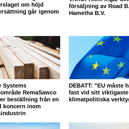
rslaget om höjd
försäljning av Road B.V
rsättning går igenom
Hametha B.V.
e Systems
DEBATT: ”EU måste h
rsområde RemaSawco
fast vid sitt viktigaste
ler beställning från en
klimatpolitiska verkty
l koncern inom
industrin