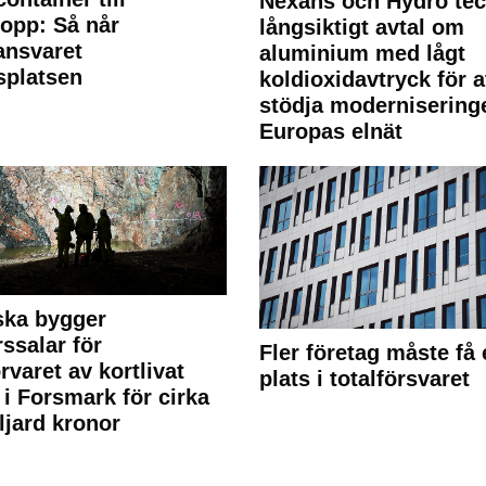
Nexans och Hydro te
lopp: Så når
långsiktigt avtal om
lansvaret
aluminium med lågt
splatsen
koldioxidavtryck för a
stödja modernisering
Europas elnät
ska bygger
rssalar för
Fler företag måste få 
örvaret av kortlivat
plats i totalförsvaret
l i Forsmark för cirka
ljard kronor