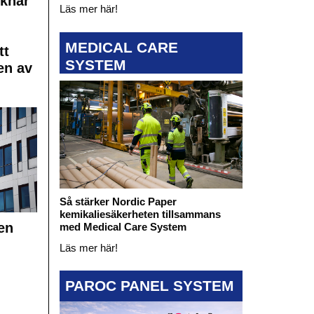
cknar
Läs mer här!
MEDICAL CARE
tt
SYSTEM
en av
Så stärker Nordic Paper
kemikaliesäkerheten tillsammans
en
med Medical Care System
Läs mer här!
PAROC PANEL SYSTEM