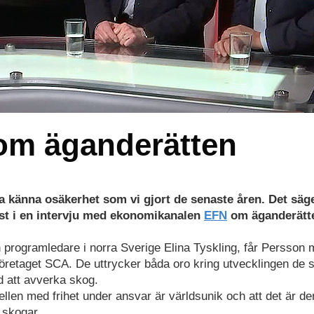
om äganderätten
ka känna osäkerhet som vi gjort de senaste åren. Det säg
est i en intervju med ekonomikanalen
EFN
om äganderätt
h programledare i norra Sverige Elina Tyskling, får Persson 
öretaget SCA. De uttrycker båda oro kring utvecklingen de 
d att avverka skog.
len med frihet under ansvar är världsunik och att det är d
 skogar.