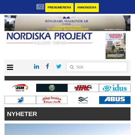
PRENUMERERA
ANNONSERA
START
KONTAKT
VÅRA ANDRA MAGASIN
PRENUMERERA
ANNONSERA
NYHETER