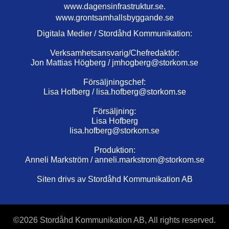
www.dagensinfrastruktur.se.
www.grontsamhallsbyggande.se
Digitala Medier / Stordåhd Kommunikation:
Verksamhetsansvarig/Chefredaktör:
Jon Mattias Högberg /
jmhogberg@storkom.se
Försäljningschef:
Lisa Hofberg /
lisa.hofberg@storkom.se
Försäljning:
Lisa Hofberg
lisa.hofberg@storkom.se
Produktion:
Anneli Markström /
anneli.markstrom@storkom.se
Siten drivs av Stordåhd Kommunikation AB
©
2026 Stordåhd Kommunikation AB, All rights reserved.