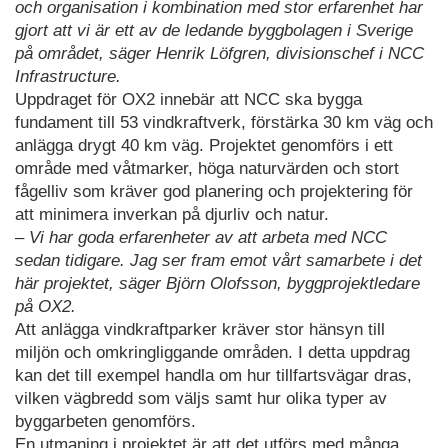
och organisation i kombination med stor erfarenhet har
gjort att vi är ett av de ledande byggbolagen i Sverige
på området, säger Henrik Löfgren, divisionschef i NCC
Infrastructure.
Uppdraget för OX2 innebär att NCC ska bygga
fundament till 53 vindkraftverk, förstärka 30 km väg och
anlägga drygt 40 km väg. Projektet genomförs i ett
område med våtmarker, höga naturvärden och stort
fågelliv som kräver god planering och projektering för
att minimera inverkan på djurliv och natur.
– Vi har goda erfarenheter av att arbeta med NCC
sedan tidigare. Jag ser fram emot vårt samarbete i det
här projektet, säger Björn Olofsson, byggprojektledare
på OX2.
Att anlägga vindkraftparker kräver stor hänsyn till
miljön och omkringliggande områden. I detta uppdrag
kan det till exempel handla om hur tillfartsvägar dras,
vilken vägbredd som väljs samt hur olika typer av
byggarbeten genomförs.
En utmaning i projektet är att det utförs med många