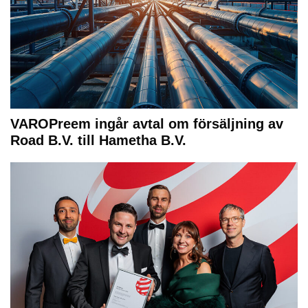
VAROPreem ingår avtal om försäljning av
Road B.V. till Hametha B.V.