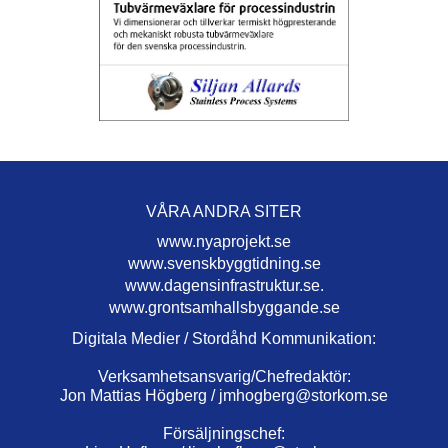
VÅRA ANDRA SITER
www.nyaprojekt.se
www.svenskbyggtidning.se
www.dagensinfrastruktur.se.
www.grontsamhallsbyggande.se
Digitala Medier / Stordåhd Kommunikation:
Verksamhetsansvarig/Chefredaktör:
Jon Mattias Högberg /
jmhogberg@storkom.se
Försäljningschef: