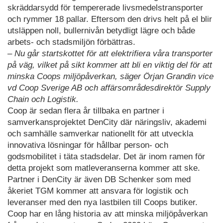
skräddarsydd för tempererade livsmedelstransporter
och rymmer 18 pallar. Eftersom den drivs helt på el blir
utsläppen noll, bullernivån betydligt lägre och både
arbets- och stadsmiljön förbättras.
– Nu går startskottet för att elektrifiera våra transporter
på väg, vilket på sikt kommer att bli en viktig del för att
minska Coops miljöpåverkan, säger Örjan Grandin vice
vd Coop Sverige AB och affärsområdesdirektör Supply
Chain och Logistik.
Coop är sedan flera år tillbaka en partner i
samverkansprojektet DenCity där näringsliv, akademi
och samhälle samverkar nationellt för att utveckla
innovativa lösningar för hållbar person- och
godsmobilitet i täta stadsdelar. Det är inom ramen för
detta projekt som matleveranserna kommer att ske.
Partner i DenCity är även DB Schenker som med
åkeriet TGM kommer att ansvara för logistik och
leveranser med den nya lastbilen till Coops butiker.
Coop har en lång historia av att minska miljöpåverkan