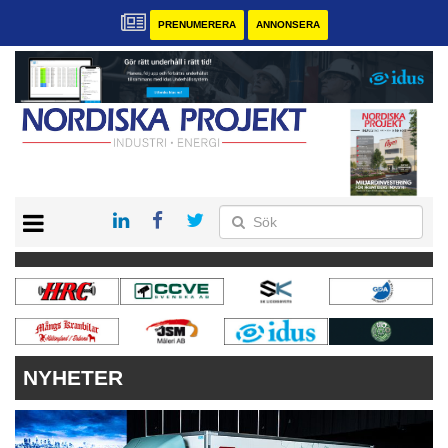
PRENUMERERA
ANNONSERA
START
KONTAKT
VÅRA ANDRA MAGASIN
PRENUMERERA
ANNONSERA
NYHETER