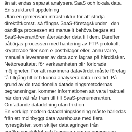
än att endas separat analysera SaaS och lokala data.
En strukturell uppdelning
Utan en gemensam infrastruktur för att stödja
direktåtkomst, så fångas SaaS-företagskunder i den
oändliga processen att manuellt behöva begära att
SaaS-leverantören återsänder data till dem. Därefter
påbörjas processen med hantering av FTP-protokoll,
krypterade filer som e-postbilagor eller, ännu värre,
manuella leveranser av data som lagras på hårddiskar.
Nettoresultatet för verksamheten blir förlorade
möjligheter. För att maximera datavärdet måste företag
få tillgång till och kunna analysera data i realtid. På
grund av de traditionella datadelningsmetodernas
begränsningar, kommer informationen att vara inaktuell
när den väl når fram till till SaaS-prenumeranten.
Omfattande datadelning utan friktion
En verkligt modern datadelningslösning måste härledas
från ett molnbyggt data warehouse med flera
hyresgäster, som skiljer datalagringen från
beräkningsskiktet och fungerar som en gemensam