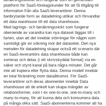
plattform för SaaS-företagskunder för att få tillgång till
information från alla SaaS-leverantörer. Denna
banbrytande form av datadelning utökar och förvandlar
ett data warehouse till ett data sharehouse.
Med lagrings- och beräkningsskikt som fungerar
oberoende av varandra kan nya dataset läggas till i
farten, utan att det innebär störningar för någon som
samtidigt gör en sökning mot det datasetet. Den nya
metoden för datadelning skapar också ett scenario där
en SaaS-leverantörs data sharehouse både kan
sorteras och delas (i ett skrivskyddat format) via en
säker och styrd kanal på bara några minuter. Det går
inte att kopiera eller flytta data. Denna modell innebär
en total förändring inom dataåtkomst. För SaaS-
leverantörer och deras abonnenter innebär Data
sharehouse att de enkelt kan skapa mängder av
relationsformer, som t ex one-to-one, one-to-many och
many-to-many, för att kunna dela och konsumera data
på många olika sätt. SaaS-abonnenterna kommer att ha