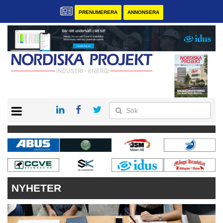
PRENUMERERA
ANNONSERA
START
KONTAKT
VÅRA ANDRA MAGASIN
PRENUMERERA
ANNONSERA
NYHETER