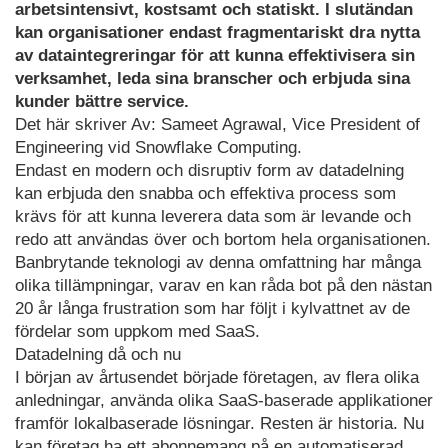
arbetsintensivt, kostsamt och statiskt. I slutändan
kan organisationer endast fragmentariskt dra nytta
av dataintegreringar för att kunna effektivisera sin
verksamhet, leda sina branscher och erbjuda sina
kunder bättre service.
Det här skriver Av: Sameet Agrawal, Vice President of
Engineering vid Snowflake Computing.
Endast en modern och disruptiv form av datadelning
kan erbjuda den snabba och effektiva process som
krävs för att kunna leverera data som är levande och
redo att användas över och bortom hela organisationen.
Banbrytande teknologi av denna omfattning har många
olika tillämpningar, varav en kan råda bot på den nästan
20 år långa frustration som har följt i kylvattnet av de
fördelar som uppkom med SaaS.
Datadelning då och nu
I början av årtusendet började företagen, av flera olika
anledningar, använda olika SaaS-baserade applikationer
framför lokalbaserade lösningar. Resten är historia. Nu
kan företag ha ett abonnemang på en automatiserad