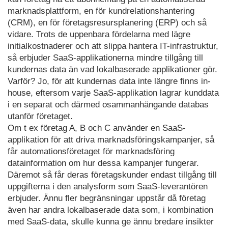
marknadsplattform, en för kundrelationshantering
(CRM), en för företagsresursplanering (ERP) och så
vidare. Trots de uppenbara fördelarna med lägre
initialkostnaderer och att slippa hantera IT-infrastruktur,
så erbjuder SaaS-applikationerna mindre tillgång till
kundernas data än vad lokalbaserade applikationer gör.
Varför? Jo, för att kundernas data inte längre finns in-
house, eftersom varje SaaS-applikation lagrar kunddata
i en separat och därmed osammanhängande databas
utanför företaget.
Om t ex företag A, B och C använder en SaaS-
applikation för att driva marknadsföringskampanjer, så
får automationsföretaget för marknadsföring
datainformation om hur dessa kampanjer fungerar.
Däremot så får deras företagskunder endast tillgång till
uppgifterna i den analysform som SaaS-leverantören
erbjuder. Ännu fler begränsningar uppstår då företag
även har andra lokalbaserade data som, i kombination
med SaaS-data, skulle kunna ge ännu bredare insikter