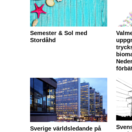
Semester & Sol med
Valme
Stordåhd
uppgr
tryck
bioma
Neder
förbät
Svens
Sverige världsledande på