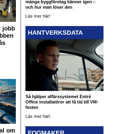
många byggföretag känner igen –
och hur man löser den
Läs mer här!
 jobb
HANTVERKSDATA
obben
ås
Så hjälper affärssystemet Entré
Office installatörer att få tid till VM-
festen
Läs mer här!
al om
FOGMAKER