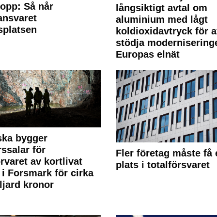
lopp: Så når
långsiktigt avtal om
lansvaret
aluminium med lågt
splatsen
koldioxidavtryck för a
stödja modernisering
Europas elnät
ska bygger
rssalar för
Fler företag måste få 
örvaret av kortlivat
plats i totalförsvaret
l i Forsmark för cirka
ljard kronor