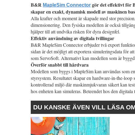
B&R
gör det effektivt fö
MapleSim Connector
skapar en exakt, dynamisk modell av maskinen ba
Alla krafter och moment är skapade med stor precision,
dimensionering. Den fysiska modellen är också tillgäng
hjälper till att undvika risken för dyra designfel.
Effektiv användning av digitala tvillingar
B&R MapleSim Connector erbjuder två export funktioner
sidan är det möjligt att exportera simuleringsdata för a
som ServoSoft. Alternativt kan modellen som är byggd
Överför snabbt till hårdvara
Modellen som byggs i MapleSim kan användas som en s
styrsystem. Resultatet skapar en hardware-in-the-loop s
kontrollerad miljö där maskinmjukvaran säkert kan test
hos enheten kan simuleras. Beteendet hos den digitala 
DU KANSKE ÄVEN VILL LÄSA O