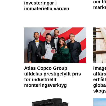
om fö
investeringar i
marke
immateriella värden
Atlas Copco Group
Imag
tilldelas prestigefyllt pris
affä
för industriellt
erhål
monteringsverktyg
globa
skogs