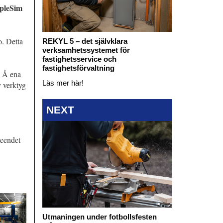
apleSim
o. Detta
REKYL 5 – det självklara
verksamhetssystemet för
fastighetsservice och
fastighetsförvaltning
. Å ena
Läs mer här!
v verktyg
NEXT
teendet
Utmaningen under fotbollsfesten