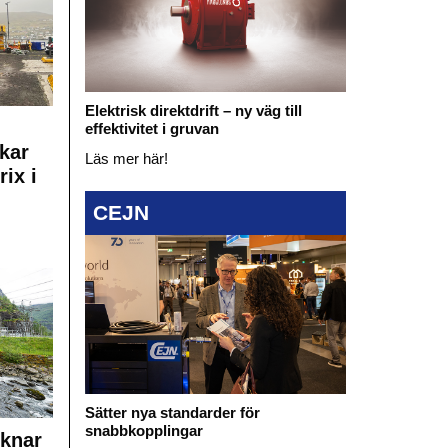
Elektrisk direktdrift – ny väg till
effektivitet i gruvan
kar
Läs mer här!
rix i
CEJN
Sätter nya standarder för
snabbkopplingar
cknar