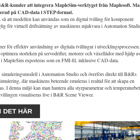
r B&R-kunder att integrera MapleSim-verktyget från Maplesoft. M
serad på CAD-data i STEP-format.
 så att modellen kan användas som en digital tvilling för komponent
lig för virtuell driftsättning av maskinens mjukvara i Automation Studi
 för effektiv användning av digitala tvillingar i utvecklingsprocessen
tt optimera storleken på servodrifter, motorer och växellådor med hjälp a
 i MapleSim exporteras som en FMI-fil, inklusive CAD-data.
imuleringsmodell i Automation Studio och överförs direkt till B&Rs
imulering, där maskinens beteende emuleras i realtid för att skapa en
as. I denna miljö kan man hantera alla styrparametrar och temperaturbe
tvillingen visualiseras live i B&R Scene Viewer.
M DET HÄR