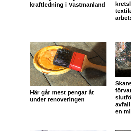
krets
kraftledning i Västmanland
texti
arbet
Skan
förva
Här går mest pengar åt
slutf
under renoveringen
avfal
en mi