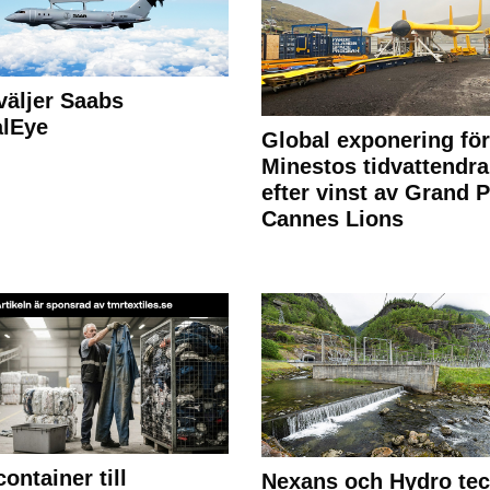
väljer Saabs
alEye
Global exponering för
Minestos tidvattendra
efter vinst av Grand P
Cannes Lions
container till
Nexans och Hydro te