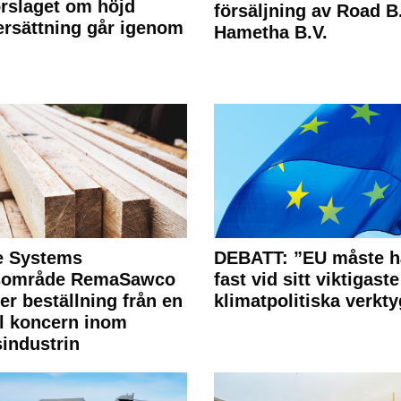
rslaget om höjd
försäljning av Road B.V
rsättning går igenom
Hametha B.V.
e Systems
DEBATT: ”EU måste h
rsområde RemaSawco
fast vid sitt viktigaste
ler beställning från en
klimatpolitiska verkty
l koncern inom
industrin