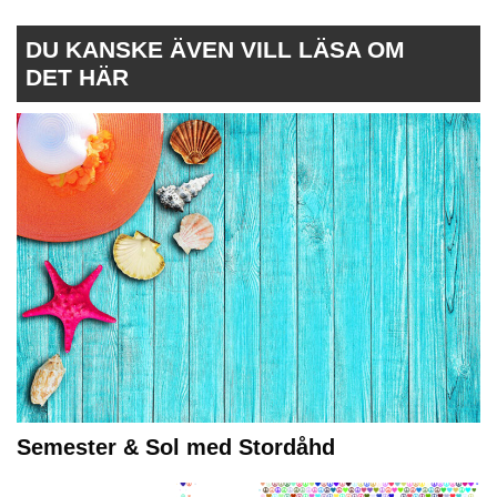
DU KANSKE ÄVEN VILL LÄSA OM
DET HÄR
Semester & Sol med Stordåhd