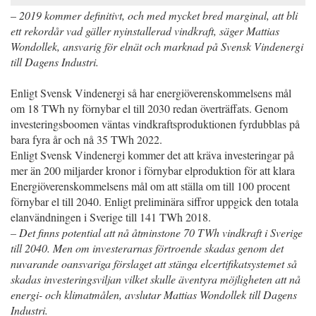
–
2019 kommer definitivt, och med mycket bred marginal, att bli
ett rekordår vad gäller nyinstallerad vindkraft, säger Mattias
Wondollek, ansvarig för elnät och marknad på Svensk Vindenergi
till Dagens Industri.
Enligt Svensk Vindenergi så har energiöverenskommelsens mål
om 18 TWh ny förnybar el till 2030 redan överträffats. Genom
investeringsboomen väntas vindkraftsproduktionen fyrdubblas på
bara fyra år och nå 35 TWh 2022.
Enligt Svensk Vindenergi kommer det att kräva investeringar på
mer än 200 miljarder kronor i förnybar elproduktion för att klara
Energiöverenskommelsens mål om att ställa om till 100 procent
förnybar el till 2040. Enligt preliminära siffror uppgick den totala
elanvändningen i Sverige till 141 TWh 2018.
– Det finns potential att nå åtminstone 70 TWh vindkraft i Sverige
till 2040. Men om investerarnas förtroende skadas genom det
nuvarande oansvariga förslaget att stänga elcertifikatsystemet så
skadas investeringsviljan vilket skulle äventyra möjligheten att nå
energi- och klimatmålen, avslutar Mattias Wondollek till Dagens
Industri.