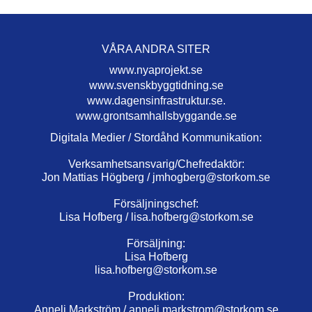
VÅRA ANDRA SITER
www.nyaprojekt.se
www.svenskbyggtidning.se
www.dagensinfrastruktur.se.
www.grontsamhallsbyggande.se
Digitala Medier / Stordåhd Kommunikation:
Verksamhetsansvarig/Chefredaktör:
Jon Mattias Högberg /
jmhogberg@storkom.se
Försäljningschef:
Lisa Hofberg /
lisa.hofberg@storkom.se
Försäljning:
Lisa Hofberg
lisa.hofberg@storkom.se
Produktion:
Anneli Markström /
anneli.markstrom@storkom.se