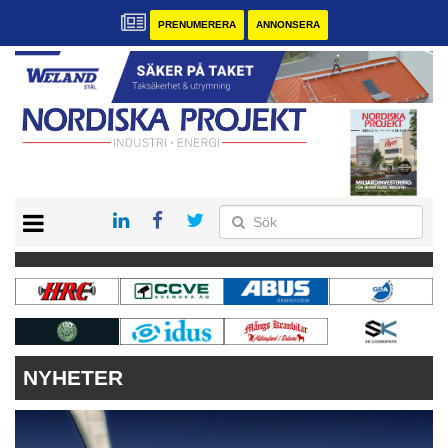
PRENUMERERA
ANNONSERA
START
KONTAKT
VÅRA ANDRA MAGASIN
PRENUMERERA
ANNONSERA
NYHETER