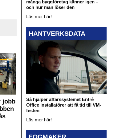
många byggföretag känner igen –
och hur man löser den
Läs mer här!
HANTVERKSDATA
Så hjälper affärssystemet Entré
 jobb
Office installatörer att få tid till VM-
obben
festen
ås
Läs mer här!
FOGMAKER