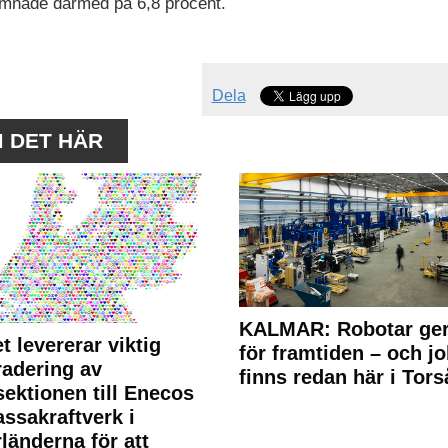
hamnade därmed på 6,8 procent.
Dela
M DET HÄR
KALMAR: Robotar ger
t levererar viktig
för framtiden – och j
adering av
finns redan här i Tors
sektionen till Enecos
ssakraftverk i
länderna för att