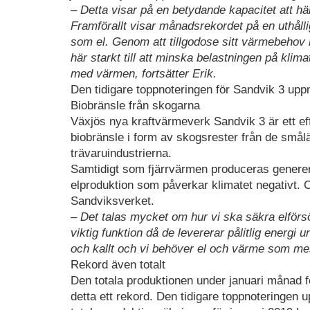
– Detta visar på en betydande kapacitet att hä
Framförallt visar månadsrekordet på en uthålli
som el. Genom att tillgodose sitt värmebehov
här starkt till att minska belastningen på klim
med värmen, fortsätter Erik.
Den tidigare toppnoteringen för Sandvik 3 upp
Biobränsle från skogarna
Växjös nya kraftvärmeverk Sandvik 3 är ett e
biobränsle i form av skogsrester från de små
trävaruindustrierna.
Samtidigt som fjärrvärmen produceras genere
elproduktion som påverkar klimatet negativt. C
Sandviksverket.
– Det talas mycket om hur vi ska säkra elförs
viktig funktion då de levererar pålitlig energi 
och kallt och vi behöver el och värme som mes
Rekord även totalt
Den totala produktionen under januari månad
detta ett rekord. Den tidigare toppnoteringen