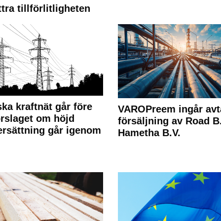
tra tillförlitligheten
ka kraftnät går före
VAROPreem ingår avt
rslaget om höjd
försäljning av Road B.V
rsättning går igenom
Hametha B.V.