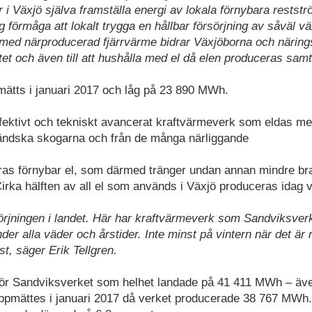
r i Växjö själva framställa energi av lokala förnybara restst
g förmåga att lokalt trygga en hållbar försörjning av såväl v
 med närproducerad fjärrvärme bidrar Växjöborna och närings
atet och även till att hushålla med el då elen produceras samt
mätts i januari 2017 och låg på 23 890 MWh.
ffektivt och tekniskt avancerat kraftvärmeverk som eldas m
ländska skogarna och från de många närliggande
ras förnybar el, som därmed tränger undan annan mindre br
irka hälften av all el som används i Växjö produceras idag v
örjningen i landet. Här har kraftvärmeverk som Sandviksver
under alla väder och årstider. Inte minst på vintern när det är
t, säger Erik Tellgren.
 för Sandviksverket som helhet landade på 41 411 MWh – äv
 uppmättes i januari 2017 då verket producerade 38 767 MWh