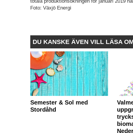
totala produktionsökningen för januari 2019 
Foto: Växjö Energi
DU KANSKE ÄVEN VILL LÄSA O
Semester & Sol med
Valme
Stordåhd
uppgr
tryck
bioma
Neder