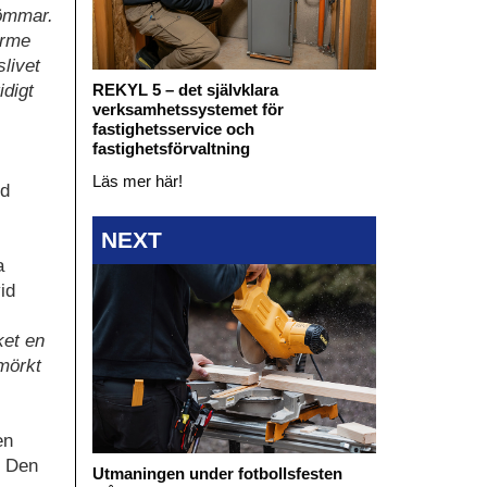
römmar.
ärme
livet
REKYL 5 – det självklara
idigt
verksamhetssystemet för
fastighetsservice och
fastighetsförvaltning
Läs mer här!
ed
NEXT
a
id
ket en
 mörkt
en
. Den
Utmaningen under fotbollsfesten