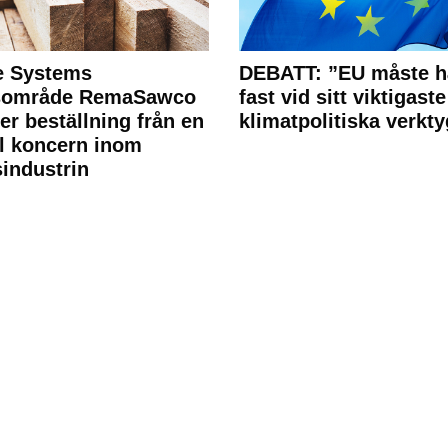
e Systems
DEBATT: ”EU måste h
rsområde RemaSawco
fast vid sitt viktigaste
ler beställning från en
klimatpolitiska verkty
l koncern inom
industrin