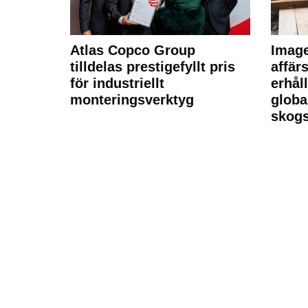
Atlas Copco Group
Imag
tilldelas prestigefyllt pris
affä
för industriellt
erhål
monteringsverktyg
globa
skogs