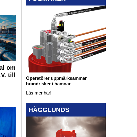
al om
. till
Operatörer uppmärksammar
brandrisker i hamnar
Läs mer här!
HÄGGLUNDS