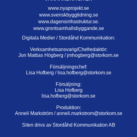
www.nyaprojekt.se
www.svenskbyggtidning.se
www.dagensinfrastruktur.se.
www.grontsamhallsbyggande.se
Digitala Medier / Stordåhd Kommunikation:
Verksamhetsansvarig/Chefredaktör:
Jon Mattias Högberg /
jmhogberg@storkom.se
Försäljningschef:
Lisa Hofberg /
lisa.hofberg@storkom.se
Försäljning:
Lisa Hofberg
lisa.hofberg@storkom.se
Produktion:
Anneli Markström /
anneli.markstrom@storkom.se
Siten drivs av Stordåhd Kommunikation AB