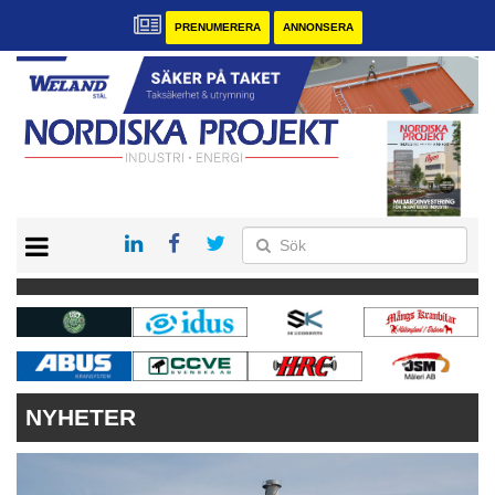
PRENUMERERA
ANNONSERA
START
KONTAKT
VÅRA ANDRA MAGASIN
PRENUMERERA
ANNONSERA
NYHETER