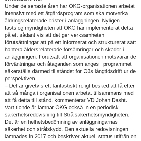
Under de senaste åren har OKG-organisationen arbetat
intensivt med ett åtgärdsprogram som ska motverka
åldringsrelaterade brister i anläggningen. Nyligen
fastslog myndigheten att OKG har implementerat detta
på ett sådant vis att det ger verksamheten
förutsättningar att på ett informerat och strukturerat sätt
hantera åldersrelaterade försämringar och skador i
anläggningen. Förutsatt att organisationen motsvarar de
förväntningar och åtaganden som anges i programmet
säkerställs därmed tillståndet för O3s långtidsdrift ur de
perspektiven.
– Det är givetvis ett fantastiskt roligt besked att få efter
att så många i organisationen arbetat tillsammans med
att få detta till stånd, kommenterar VD Johan Dasht.
Vart tionde år lämnar OKG också in en periodisk
säkerhetsredovisning till Strålsäkerhetsmyndigheten.
Det är en helhetsbedömning av anläggningarnas
säkerhet och strålskydd. Den aktuella redovisningen
lämnades in 2017 och beskriver aktuell status utifrån en