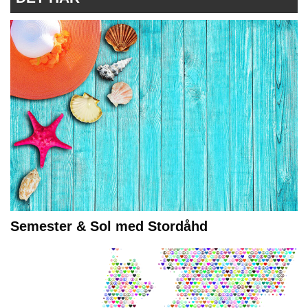
Semester & Sol med Stordåhd