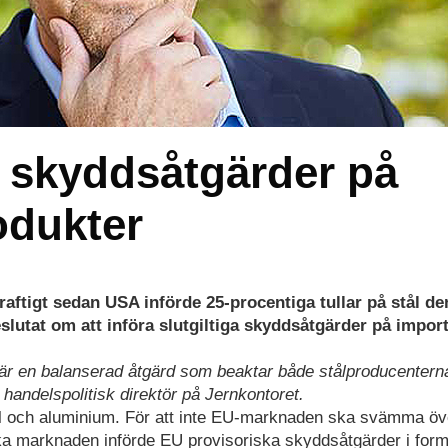
 skyddsåtgärder på
odukter
raftigt sedan USA införde 25-procentiga tullar på stål de
lutat om att införa slutgiltiga skyddsåtgärder på import
et är en balanserad åtgärd som beaktar både stålproducenter
handelspolitisk direktör på Jernkontoret.
 stål och aluminium. För att inte EU-marknaden ska svämma öv
ska marknaden införde EU provisoriska skyddsåtgärder i for