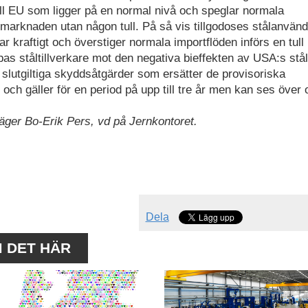
 till EU som ligger på en normal nivå och speglar normala
U-marknaden utan någon tull. På så vis tillgodoses stålanvän
r kraftigt och överstiger normala importflöden införs en tull
as ståltillverkare mot den negativa bieffekten av USA:s stålt
lutgiltiga skyddsåtgärder som ersätter de provisoriska
 och gäller för en period på upp till tre år men kan ses över
, säger Bo-Erik Pers, vd på Jernkontoret.
Dela
M DET HÄR