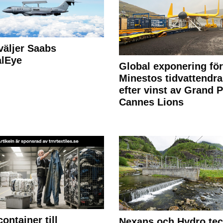
väljer Saabs
alEye
Global exponering för
Minestos tidvattendra
efter vinst av Grand P
Cannes Lions
container till
Nexans och Hydro te