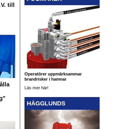
. till
Operatörer uppmärksammar
brandrisker i hamnar
ålla
Läs mer här!
g”
HÄGGLUNDS