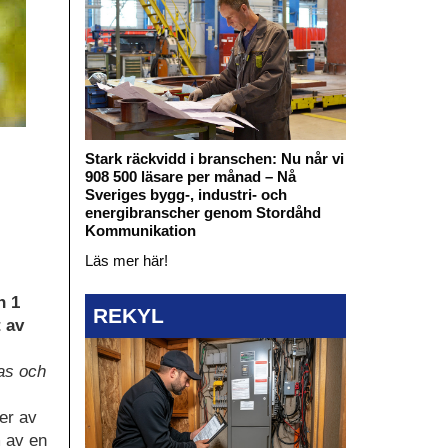
Stark räckvidd i branschen: Nu når vi
908 500 läsare per månad – Nå
Sveriges bygg-, industri- och
energibranscher genom Stordåhd
Kommunikation
Läs mer här!
n 1
REKYL
 av
nas och
er av
m av en