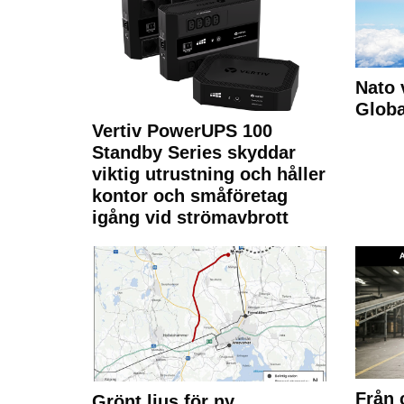
Nato 
Glob
Vertiv PowerUPS 100
Standby Series skyddar
viktig utrustning och håller
kontor och småföretag
igång vid strömavbrott
Från 
Grönt ljus för ny