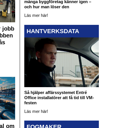
många byggföretag känner igen –
och hur man löser den
Läs mer här!
 jobb
HANTVERKSDATA
obben
ås
Så hjälper affärssystemet Entré
Office installatörer att få tid till VM-
festen
Läs mer här!
al om
FOGMAKER