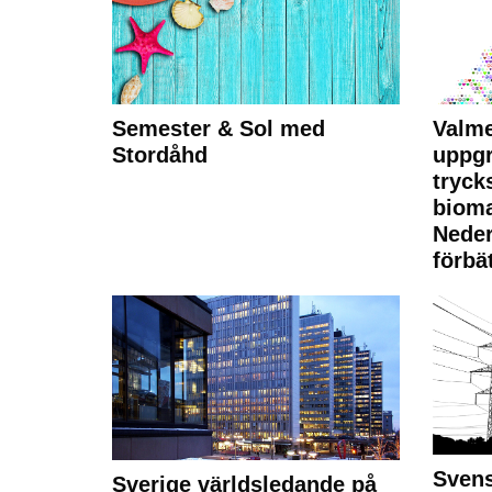
Semester & Sol med
Valme
Stordåhd
uppgr
tryck
bioma
Neder
förbät
Svens
Sverige världsledande på