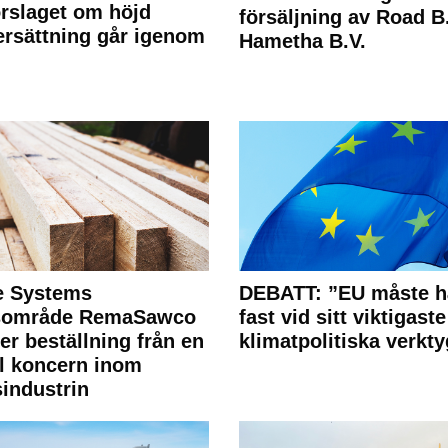
rslaget om höjd
försäljning av Road B.V
rsättning går igenom
Hametha B.V.
e Systems
DEBATT: ”EU måste h
rsområde RemaSawco
fast vid sitt viktigaste
ler beställning från en
klimatpolitiska verkty
l koncern inom
industrin