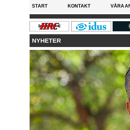
START
KONTAKT
VÅRA A
NYHETER