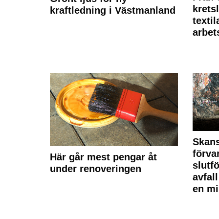
krets
kraftledning i Västmanland
texti
arbet
Skan
förva
Här går mest pengar åt
slutf
under renoveringen
avfal
en mi