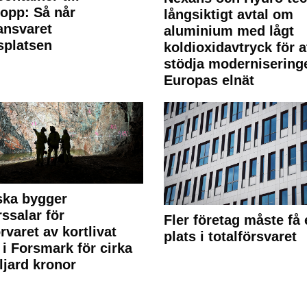
lopp: Så når
långsiktigt avtal om
lansvaret
aluminium med lågt
splatsen
koldioxidavtryck för a
stödja modernisering
Europas elnät
ska bygger
rssalar för
Fler företag måste få 
örvaret av kortlivat
plats i totalförsvaret
l i Forsmark för cirka
ljard kronor