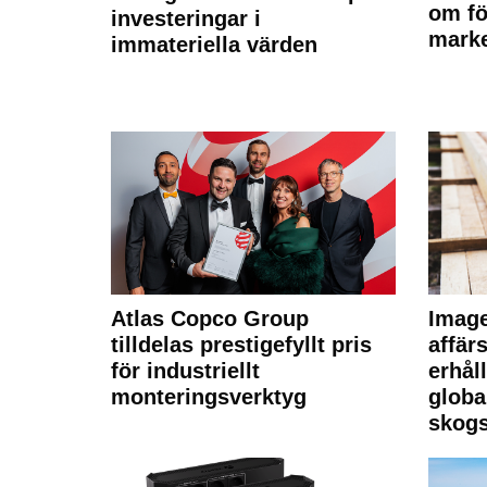
om fö
investeringar i
marke
immateriella värden
Atlas Copco Group
Imag
tilldelas prestigefyllt pris
affä
för industriellt
erhål
monteringsverktyg
globa
skogs