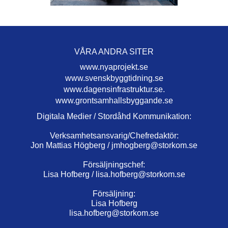
VÅRA ANDRA SITER
www.nyaprojekt.se
www.svenskbyggtidning.se
www.dagensinfrastruktur.se.
www.grontsamhallsbyggande.se
Digitala Medier / Stordåhd Kommunikation:
Verksamhetsansvarig/Chefredaktör:
Jon Mattias Högberg /
jmhogberg@storkom.se
Försäljningschef:
Lisa Hofberg /
lisa.hofberg@storkom.se
Försäljning:
Lisa Hofberg
lisa.hofberg@storkom.se