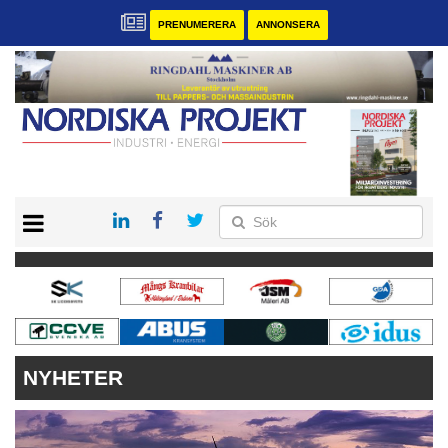
PRENUMERERA
ANNONSERA
START
KONTAKT
VÅRA ANDRA MAGASIN
PRENUMERERA
ANNONSERA
NYHETER