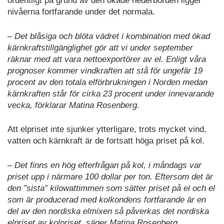
ordentligt på grund av den ökade nederbörden ligger
nivåerna fortfarande under det normala.
– Det blåsiga och blöta vädret i kombination med ökad
kärnkraftstillgänglighet gör att vi under september
räknar med att vara nettoexportörer av el. Enligt våra
prognoser kommer vindkraften att stå för ungefär 19
procent av den totala elförbrukningen i Norden medan
kärnkraften står för cirka 23 procent under innevarande
vecka, förklarar Matina Rosenberg.
Att elpriset inte sjunker ytterligare, trots mycket vind,
vatten och kärnkraft är de fortsatt höga priset på kol.
– Det finns en hög efterfrågan på kol, i måndags var
priset upp i närmare 100 dollar per ton. Eftersom det är
den ”sista” kilowattimmen som sätter priset på el och el
som är producerad med kolkondens fortfarande är en
del av den nordiska elmixen så påverkas det nordiska
elpriset av kolpriset, säger Matina Rosenberg.