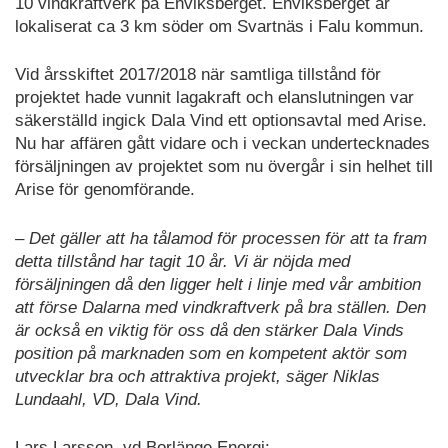
10 vindkraftverk på Enviksberget. Enviksberget är
lokaliserat ca 3 km söder om Svartnäs i Falu kommun.
Vid årsskiftet 2017/2018 när samtliga tillstånd för
projektet hade vunnit lagakraft och elanslutningen var
säkerställd ingick Dala Vind ett optionsavtal med Arise.
Nu har affären gått vidare och i veckan undertecknades
försäljningen av projektet som nu övergår i sin helhet till
Arise för genomförande.
– Det gäller att ha tålamod för processen för att ta fram
detta tillstånd har tagit 10 år. Vi är nöjda med
försäljningen då den ligger helt i linje med vår ambition
att förse Dalarna med vindkraftverk på bra ställen. Den
är också en viktig för oss då den stärker Dala Vinds
position på marknaden som en kompetent aktör som
utvecklar bra och attraktiva projekt, säger Niklas
Lundaahl, VD, Dala Vind.
Lars Larsson, vd Borlänge Energi: