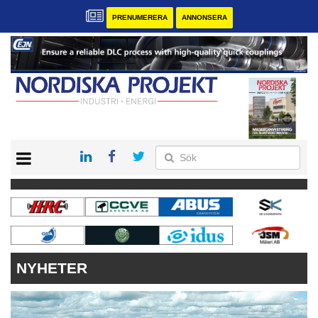
PRENUMERERA
ANNONSERA
START
KONTAKT
VÅRA ANDRA MAGASIN
PRENUMERERA
ANNONSERA
NYHETER