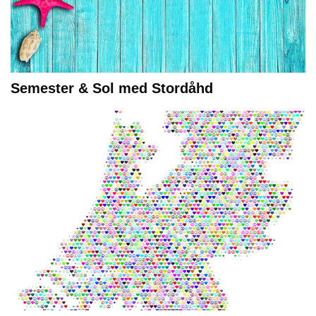
Semester & Sol med Stordåhd