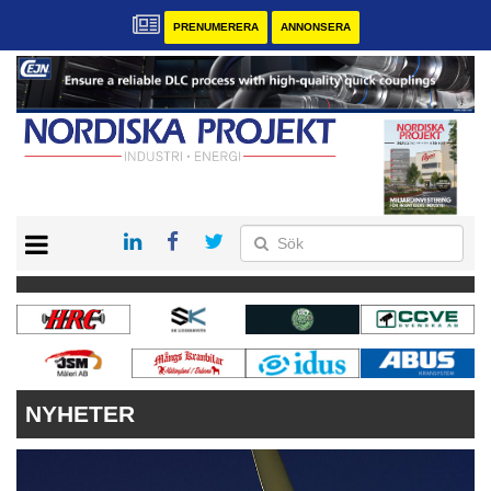
PRENUMERERA
ANNONSERA
START
KONTAKT
VÅRA ANDRA MAGASIN
PRENUMERERA
ANNONSERA
NYHETER