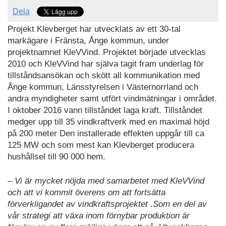
Dela
Projekt Klevberget har utvecklats av ett 30-tal
markägare i Fränsta, Ånge kommun, under
projektnamnet KleVVind. Projektet började utvecklas
2010 och KleVVind har själva tagit fram underlag för
tillståndsansökan och skött all kommunikation med
Ånge kommun, Länsstyrelsen i Västernorrland och
andra myndigheter samt utfört vindmätningar i området.
I oktober 2016 vann tillståndet laga kraft. Tillståndet
medger upp till 35 vindkraftverk med en maximal höjd
på 200 meter Den installerade effekten uppgår till ca
125 MW och som mest kan Klevberget producera
hushållsel till 90 000 hem.
– Vi är mycket nöjda med samarbetet med KleVVind
och att vi kommit överens om att fortsätta
förverkligandet av vindkraftsprojektet .Som en del av
vår strategi att växa inom förnybar produktion är