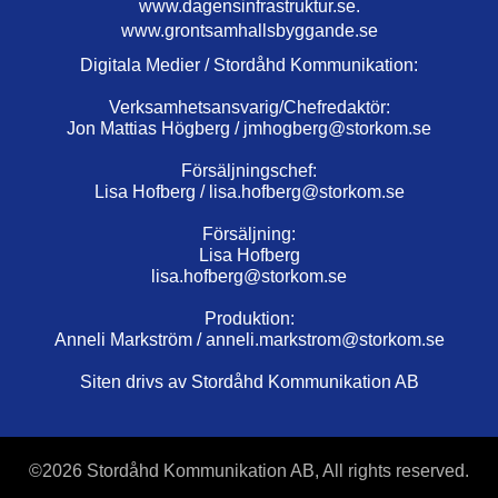
www.dagensinfrastruktur.se.
www.grontsamhallsbyggande.se
Digitala Medier / Stordåhd Kommunikation:
Verksamhetsansvarig/Chefredaktör:
Jon Mattias Högberg /
jmhogberg@storkom.se
Försäljningschef:
Lisa Hofberg /
lisa.hofberg@storkom.se
Försäljning:
Lisa Hofberg
lisa.hofberg@storkom.se
Produktion:
Anneli Markström /
anneli.markstrom@storkom.se
Siten drivs av Stordåhd Kommunikation AB
©
2026 Stordåhd Kommunikation AB, All rights reserved.