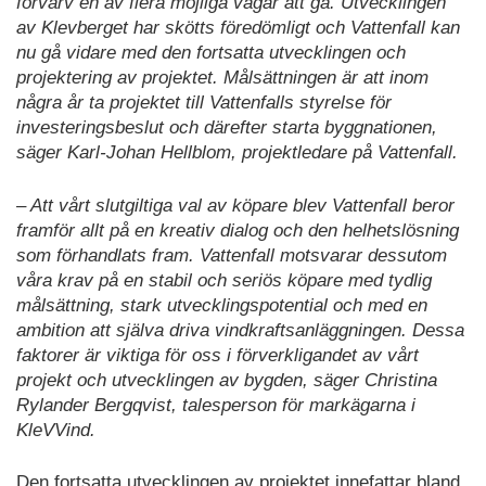
förvärv en av flera möjliga vägar att gå. Utvecklingen
av Klevberget har skötts föredömligt och Vattenfall kan
nu gå vidare med den fortsatta utvecklingen och
projektering av projektet. Målsättningen är att inom
några år ta projektet till Vattenfalls styrelse för
investeringsbeslut och därefter starta byggnationen,
säger Karl-Johan Hellblom, projektledare på Vattenfall.
– Att vårt slutgiltiga val av köpare blev Vattenfall beror
framför allt på en kreativ dialog och den helhetslösning
som förhandlats fram. Vattenfall motsvarar dessutom
våra krav på en stabil och seriös köpare med tydlig
målsättning, stark utvecklingspotential och med en
ambition att själva driva vindkraftsanläggningen. Dessa
faktorer är viktiga för oss i förverkligandet av vårt
projekt och utvecklingen av bygden, säger Christina
Rylander Bergqvist, talesperson för markägarna i
KleVVind.
Den fortsatta utvecklingen av projektet innefattar bland