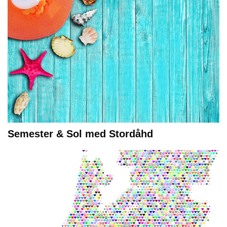
Semester & Sol med Stordåhd