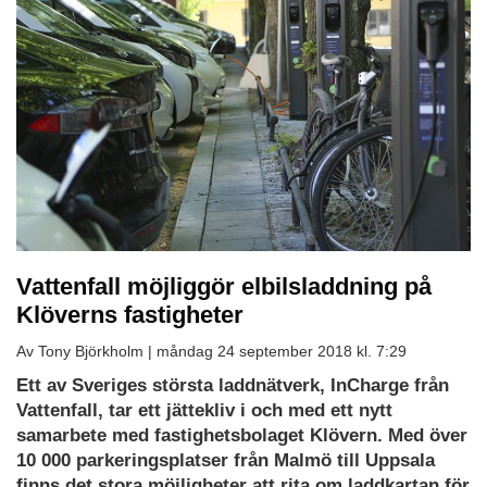
Vattenfall möjliggör elbilsladdning på
Klöverns fastigheter
Av Tony Björkholm |
måndag 24 september 2018 kl. 7:29
Ett av Sveriges största laddnätverk, InCharge från
Vattenfall, tar ett jättekliv i och med ett nytt
samarbete med fastighetsbolaget Klövern. Med över
10 000 parkeringsplatser från Malmö till Uppsala
finns det stora möjligheter att rita om laddkartan för