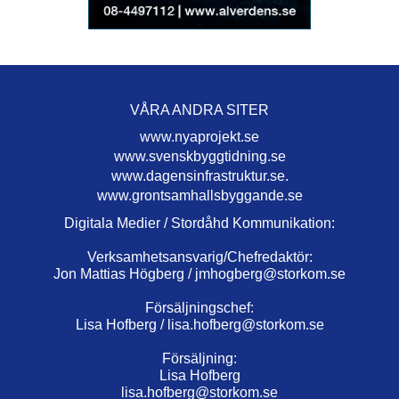
VÅRA ANDRA SITER
www.nyaprojekt.se
www.svenskbyggtidning.se
www.dagensinfrastruktur.se.
www.grontsamhallsbyggande.se
Digitala Medier / Stordåhd Kommunikation:
Verksamhetsansvarig/Chefredaktör:
Jon Mattias Högberg /
jmhogberg@storkom.se
Försäljningschef:
Lisa Hofberg /
lisa.hofberg@storkom.se
Försäljning:
Lisa Hofberg
lisa.hofberg@storkom.se