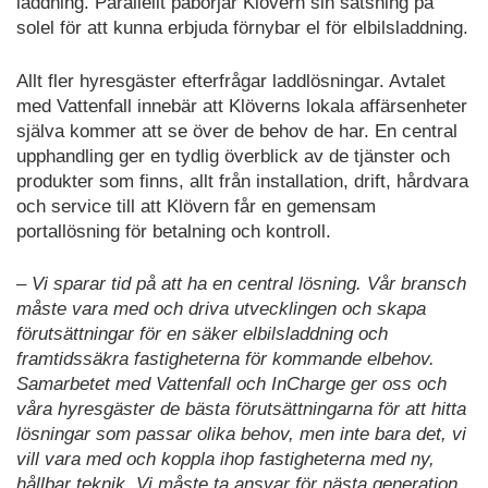
laddning. Parallellt påbörjar Klövern sin satsning på
solel för att kunna erbjuda förnybar el för elbilsladdning.
Allt fler hyresgäster efterfrågar laddlösningar. Avtalet
med Vattenfall innebär att Klöverns lokala affärsenheter
själva kommer att se över de behov de har. En central
upphandling ger en tydlig överblick av de tjänster och
produkter som finns, allt från installation, drift, hårdvara
och service till att Klövern får en gemensam
portallösning för betalning och kontroll.
– Vi sparar tid på att ha en central lösning. Vår bransch
måste vara med och driva utvecklingen och skapa
förutsättningar för en säker elbilsladdning och
framtidssäkra fastigheterna för kommande elbehov.
Samarbetet med Vattenfall och InCharge ger oss och
våra hyresgäster de bästa förutsättningarna för att hitta
lösningar som passar olika behov, men inte bara det, vi
vill vara med och koppla ihop fastigheterna med ny,
hållbar teknik. Vi måste ta ansvar för nästa generation,