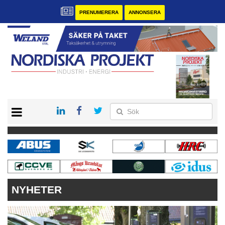
PRENUMERERA
ANNONSERA
START
KONTAKT
VÅRA ANDRA MAGASIN
PRENUMERERA
ANNONSERA
NYHETER