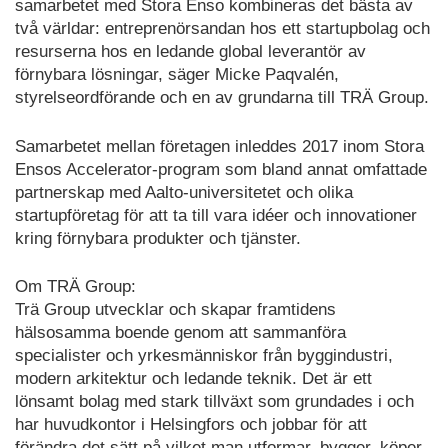
samarbetet med Stora Enso kombineras det bästa av
två världar: entreprenörsandan hos ett startupbolag och
resurserna hos en ledande global leverantör av
förnybara lösningar, säger Micke Paqvalén,
styrelseordförande och en av grundarna till TRÄ Group.
Samarbetet mellan företagen inleddes 2017 inom Stora
Ensos Accelerator-program som bland annat omfattade
partnerskap med Aalto-universitetet och olika
startupföretag för att ta till vara idéer och innovationer
kring förnybara produkter och tjänster.
Om TRÄ Group:
Trä Group utvecklar och skapar framtidens
hälsosamma boende genom att sammanföra
specialister och yrkesmänniskor från byggindustri,
modern arkitektur och ledande teknik. Det är ett
lönsamt bolag med stark tillväxt som grundades i och
har huvudkontor i Helsingfors och jobbar för att
förändra det sätt på vilket man utformar, bygger, köper