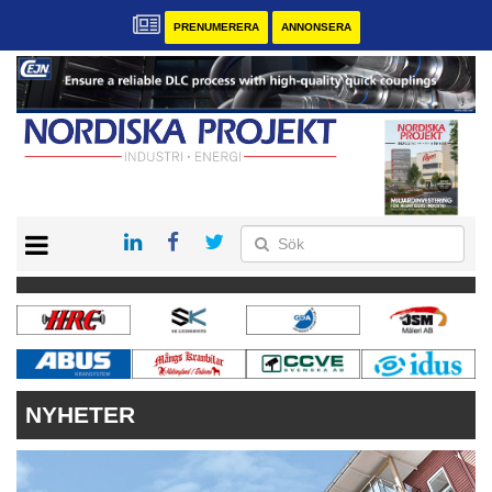
PRENUMERERA
ANNONSERA
START
KONTAKT
VÅRA ANDRA MAGASIN
PRENUMERERA
ANNONSERA
NYHETER