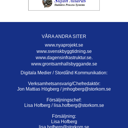
VÅRA ANDRA SITER
www.nyaprojekt.se
www.svenskbyggtidning.se
www.dagensinfrastruktur.se.
www.grontsamhallsbyggande.se
Digitala Medier / Stordåhd Kommunikation:
Verksamhetsansvarig/Chefredaktör:
Jon Mattias Högberg /
jmhogberg@storkom.se
Försäljningschef:
Lisa Hofberg /
lisa.hofberg@storkom.se
Försäljning:
Lisa Hofberg
lisa.hofberg@storkom.se