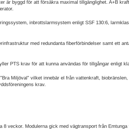
ter är byggd för att försäkra maximal tillgänglighet. A+B kra
rator.
ringssystem, inbrottslarmsystem enligt SSF 130:6, larmklas
berinfrastruktur med redundanta fiberförbindelser samt ett anta
ler PTS krav för att kunna användas för tillgångar enligt kl
ra Miljöval” vilket innebär el från vattenkraft, biobränslen,
yddsföreningens krav.
ca 8 veckor. Modulerna gick med vägtransport från Emtunga t