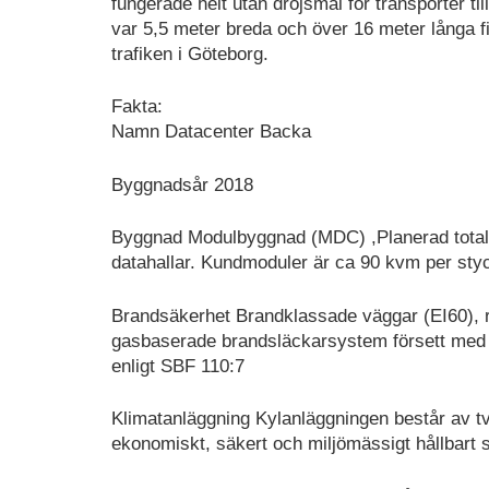
fungerade helt utan dröjsmål för transporter t
var 5,5 meter breda och över 16 meter långa f
trafiken i Göteborg.
Fakta:
Namn Datacenter Backa
Byggnadsår 2018
Byggnad Modulbyggnad (MDC) ,Planerad total d
datahallar. Kundmoduler är ca 90 kvm per sty
Brandsäkerhet Brandklassade väggar (EI60), rö
gasbaserade brandsläckarsystem försett med 
enligt SBF 110:7
Klimatanläggning Kylanläggningen består av tv
ekonomiskt, säkert och miljömässigt hållbart s