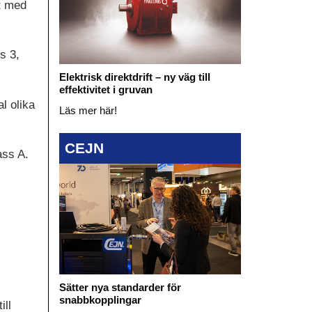
ft med
s 3,
Elektrisk direktdrift – ny väg till
effektivitet i gruvan
l olika
Läs mer här!
CEJN
ass A.
Sätter nya standarder för
snabbkopplingar
ill