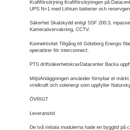
Kraftförsörjning Kraftförsörjningen på Datacen
UPS N+1 med Lithium batterier och reservgene
Säkerhet Skalskydd enligt SSF 200:3, inpasse
Kameraövervakning, CCTV.
Konnektivitet Tillgång till Göteborg Energis fi
operatörer för interconnect.
PTS driftsäkerhetskravDatacenter Backa uppfyl
MiljöAnläggningen använder förnybar el märkt ”B
vindkraft och solenergi som uppfyller Natursk
ÖVRIGT
Leveranstid
De två initiala modulerna hade en byggtid på 