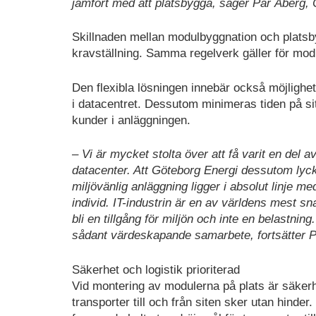
jämfört med att platsbygga, säger Pär Åberg, 
Skillnaden mellan modulbyggnation och platsbyg
kravställning. Samma regelverk gäller för mod
Den flexibla lösningen innebär också möjlighet 
i datacentret. Dessutom minimeras tiden på sit
kunder i anläggningen.
– Vi är mycket stolta över att få varit en del 
datacenter. Att Göteborg Energi dessutom lycka
miljövänlig anläggning ligger i absolut linje 
individ. IT-industrin är en av världens mest 
bli en tillgång för miljön och inte en belastni
sådant värdeskapande samarbete, fortsätter P
Säkerhet och logistik prioriterad
Vid montering av modulerna på plats är säkerhe
transporter till och från siten sker utan hinde