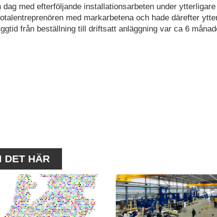
ag med efterföljande installationsarbeten under ytterligare
totalentreprenören med markarbetena och hade därefter ytter
ggtid från beställning till driftsatt anläggning var ca 6 månad
M DET HÄR