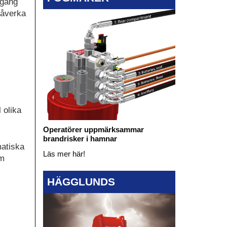
 gång
påverka
 olika
Operatörer uppmärksammar
brandrisker i hamnar
matiska
Läs mer här!
rm
HÄGGLUNDS