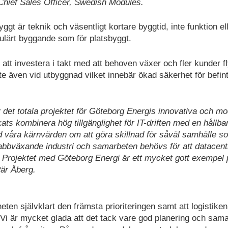
Chief Sales Officer, Swedish Modules.
gt är teknik och väsentligt kortare byggtid, inte funktion el
ulärt byggande som för platsbyggt.
att investera i takt med att behoven växer och fler kunder fl
e även vid utbyggnad vilket innebär ökad säkerhet för befint
av det totala projektet för Göteborg Energis innovativa och m
ts kombinera hög tillgänglighet för IT-driften med en hållba
med våra kärnvärden om att göra skillnad för såväl samhälle s
snabbväxande industri och samarbeten behövs för att datacent
ng. Projektet med Göteborg Energi är ett mycket gott exempel 
är Åberg.
ten självklart den främsta prioriteringen samt att logistiken
r. Vi är mycket glada att det tack vare god planering och sam