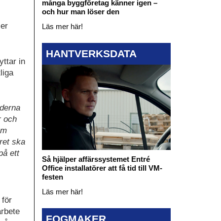
många byggföretag känner igen –
och hur man löser den
ler
Läs mer här!
HANTVERKSDATA
yttar in
liga
oderna
r och
om
ret ska
på ett
Så hjälper affärssystemet Entré
Office installatörer att få tid till VM-
festen
Läs mer här!
 för
arbete
FOGMAKER