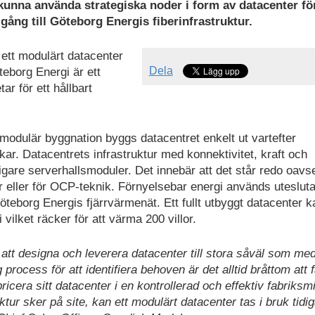
kunna använda strategiska noder i form av datacenter för
ång till Göteborg Energis fiberinfrastruktur.
ett modulärt datacenter
Dela
eborg Energi är ett
r för ett hållbart
odulär byggnation byggs datacentret enkelt ut vartefter
ar. Datacentrets infrastruktur med konnektivitet, kraft och
rligare serverhallsmoduler. Det innebär att det står redo oavs
ar eller för OCP-teknik. Förnyelsebar energi används uteslut
teborg Energis fjärrvärmenät. Ett fullt utbyggt datacenter k
ilket räcker för att värma 200 villor.
 att designa och leverera datacenter till stora såväl som me
process för att identifiera behoven är det alltid bråttom att 
icera sitt datacenter i en kontrollerad och effektiv fabriksmi
ur sker på site, kan ett modulärt datacenter tas i bruk tidi