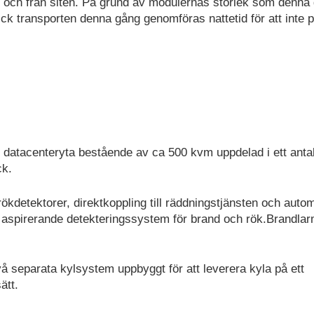
ill och från siten. På grund av modulernas storlek som denna
ick transporten denna gång genomföras nattetid för att inte 
atacenteryta bestående av ca 500 kvm uppdelad i ett antal
ck.
kdetektorer, direktkoppling till räddningstjänsten och auto
aspirerande detekteringssystem för brand och rök.Brandla
å separata kylsystem uppbyggt för att leverera kyla på ett
ätt.