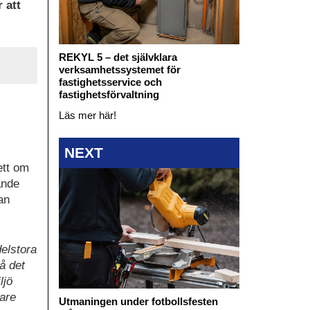
 att
REKYL 5 – det självklara
verksamhetssystemet för
fastighetsservice och
fastighetsförvaltning
Läs mer här!
NEXT
ett om
ande
an
delstora
få det
ljö
gare
Utmaningen under fotbollsfesten