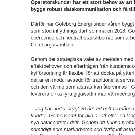
Operatörskunder har ett stort behov av att 
bygga robust datakommunikation och få tillg
Därför har Göteborg Energi under våren byggt 
som stod inflyttningsklart sommaren 2018. Göt
oberoende och neutralt stadsfibernät som arbeta
Göteborgssamhälle.
Genom det strategiska valet av metoden med m
effektbehoven och efterfrågan från kunderna ök
kylförsörjning är flexibel för att docka på ytte
det är en modul avsedd för traditionella servr
och den värme som alstras kan återvinnas i Gö
leverera cirka fyra gigawattimmar värmeenergi v
– Jag har under drygt 20 års tid haft förmånen
kunder. Gemensamt för alla är att efter en lång 
nya datacentret i drift. Genom att kunna prefabr
samtidigt som markarbeten och övrig infrastrukt