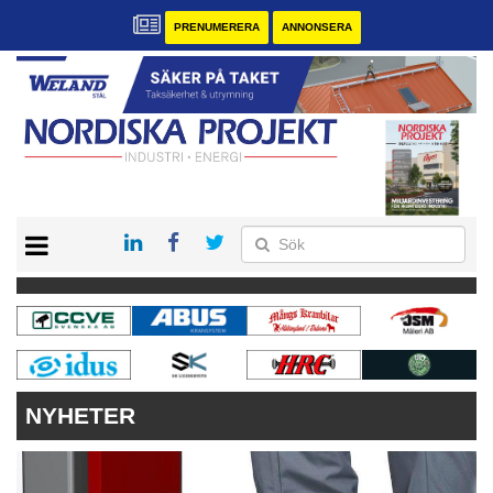
PRENUMERERA
ANNONSERA
START
KONTAKT
VÅRA ANDRA MAGASIN
PRENUMERERA
ANNONSERA
NYHETER