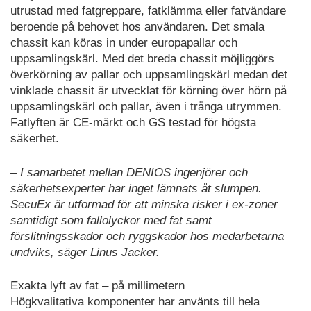
utrustad med fatgreppare, fatklämma eller fatvändare
beroende på behovet hos användaren. Det smala
chassit kan köras in under europapallar och
uppsamlingskärl. Med det breda chassit möjliggörs
överkörning av pallar och uppsamlingskärl medan det
vinklade chassit är utvecklat för körning över hörn på
uppsamlingskärl och pallar, även i trånga utrymmen.
Fatlyften är CE-märkt och GS testad för högsta
säkerhet.
– I samarbetet mellan DENIOS ingenjörer och
säkerhetsexperter har inget lämnats åt slumpen.
SecuEx är utformad för att minska risker i ex-zoner
samtidigt som fallolyckor med fat samt
förslitningsskador och ryggskador hos medarbetarna
undviks, säger Linus Jacker.
Exakta lyft av fat – på millimetern
Högkvalitativa komponenter har använts till hela