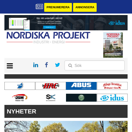
PRENUMERERA
ANNONSERA
START
KONTAKT
VÅRA ANDRA MAGASIN
PRENUMERERA
ANNONSERA
NYHETER