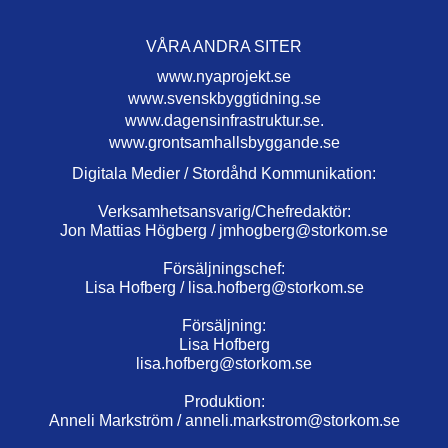
VÅRA ANDRA SITER
www.nyaprojekt.se
www.svenskbyggtidning.se
www.dagensinfrastruktur.se.
www.grontsamhallsbyggande.se
Digitala Medier / Stordåhd Kommunikation:
Verksamhetsansvarig/Chefredaktör:
Jon Mattias Högberg /
jmhogberg@storkom.se
Försäljningschef:
Lisa Hofberg /
lisa.hofberg@storkom.se
Försäljning:
Lisa Hofberg
lisa.hofberg@storkom.se
Produktion:
Anneli Markström /
anneli.markstrom@storkom.se