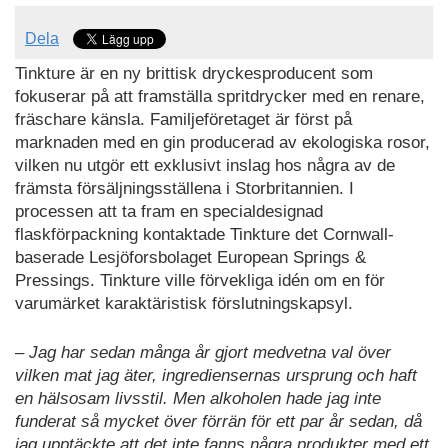
Dela
Tinkture är en ny brittisk dryckesproducent som
fokuserar på att framställa spritdrycker med en renare,
fräschare känsla. Familjeföretaget är först på
marknaden med en gin producerad av ekologiska rosor,
vilken nu utgör ett exklusivt inslag hos några av de
främsta försäljningsställena i Storbritannien. I
processen att ta fram en specialdesignad
flaskförpackning kontaktade Tinkture det Cornwall-
baserade Lesjöforsbolaget European Springs &
Pressings. Tinkture ville förvekliga idén om en för
varumärket karaktäristisk förslutningskapsyl.
– Jag har sedan många år gjort medvetna val över
vilken mat jag äter, ingrediensernas ursprung och haft
en hälsosam livsstil. Men alkoholen hade jag inte
funderat så mycket över förrän för ett par år sedan, då
jag upptäckte att det inte fanns några produkter med ett