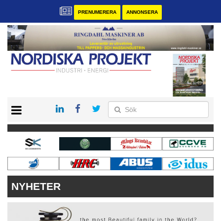
PRENUMERERA
ANNONSERA
START
KONTAKT
VÅRA ANDRA MAGASIN
PRENUMERERA
ANNONSERA
NYHETER