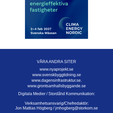
VÅRA ANDRA SITER
www.nyaprojekt.se
www.svenskbyggtidning.se
www.dagensinfrastruktur.se.
www.grontsamhallsbyggande.se
Digitala Medier / Stordåhd Kommunikation:
Verksamhetsansvarig/Chefredaktör:
Jon Mattias Högberg /
jmhogberg@storkom.se