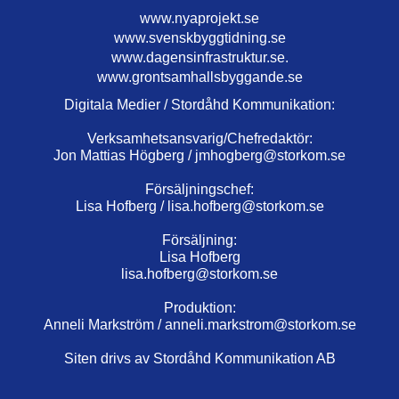
www.nyaprojekt.se
www.svenskbyggtidning.se
www.dagensinfrastruktur.se.
www.grontsamhallsbyggande.se
Digitala Medier / Stordåhd Kommunikation:
Verksamhetsansvarig/Chefredaktör:
Jon Mattias Högberg /
jmhogberg@storkom.se
Försäljningschef:
Lisa Hofberg /
lisa.hofberg@storkom.se
Försäljning:
Lisa Hofberg
lisa.hofberg@storkom.se
Produktion:
Anneli Markström /
anneli.markstrom@storkom.se
Siten drivs av Stordåhd Kommunikation AB