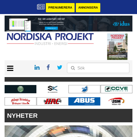
PRENUMERERA
ANNONSERA
START
KONTAKT
VÅRA ANDRA MAGASIN
PRENUMERERA
ANNONSERA
NYHETER