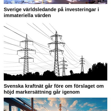
Sverige världsledande på investeringar i
immateriella värden
Svenska kraftnät går före om förslaget om
höjd markersättning går igenom