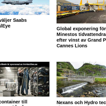
väljer Saabs
alEye
Global exponering för
Minestos tidvattendra
efter vinst av Grand P
Cannes Lions
container till
Nexans och Hydro te