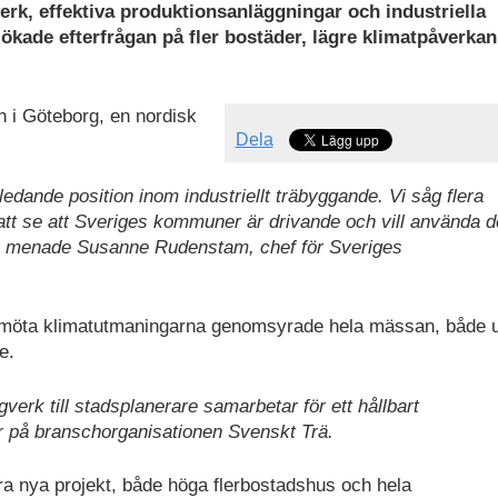
rk, effektiva produktionsanläggningar och industriella
kade efterfrågan på fler bostäder, lägre klimatpåverka
n i Göteborg, en nordisk
Dela
dande position inom industriellt träbyggande. Vi såg flera
att se att Sveriges kommuner är drivande och vill använda d
sig, menade Susanne Rudenstam, chef för Sveriges
 att möta klimatutmaningarna genomsyrade hela mässan, både 
e.
verk till stadsplanerare samarbetar för ett hållbart
r på branschorganisationen Svenskt Trä.
a nya projekt, både höga flerbostadshus och hela