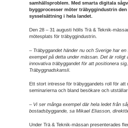
samhällsproblem. Med smarta digitala sågve
byggprocesser möter träbyggindustrin den ö
sysselsättning i hela landet.
Den 28 – 31 augusti hölls Trä & Teknik-mässa
mötesplats för träbyggindustrin.
– Träbyggandet händer nu och Sverige har en le
exempel på detta under mässan. Det är roligt 
innovativa träbyggandet för att positionera 
Träbyggnadskansli.
Ett stort intresse för träbyggandets roll för
seminarierna och bland besökare och utställar
– Vi ser många exempel där hela ledet från såg
bostadsbyggande, sa Mikael Eliasson, direktö
Under Trä & Teknik-mässan presenterades fler