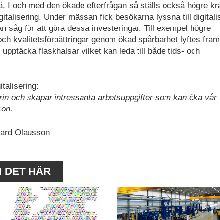
. I och med den ökade efterfrågan så ställs också högre kr
italisering. Under mässan fick besökarna lyssna till digitali
man såg för att göra dessa investeringar. Till exempel högre
och kvalitetsförbättringar genom ökad spårbarhet lyftes fram
e upptäcka flaskhalsar vilket kan leda till både tids- och
talisering:
trin och skapar intressanta arbetsuppgifter som kan öka vår
son.
kard Olausson
M DET HÄR