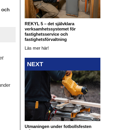
n och
REKYL 5 – det självklara
verksamhetssystemet för
fastighetsservice och
fastighetsförvaltning
Läs mer här!
et
NEXT
under
Utmaningen under fotbollsfesten