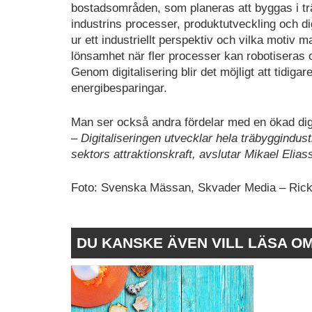
bostadsområden, som planeras att byggas i trä
industrins processer, produktutveckling och dig
ur ett industriellt perspektiv och vilka motiv 
lönsamhet när fler processer kan robotiseras 
Genom digitalisering blir det möjligt att tidigar
energibesparingar.
Man ser också andra fördelar med en ökad digi
– Digitaliseringen utvecklar hela träbyggindus
sektors attraktionskraft, avslutar Mikael Elias
Foto: Svenska Mässan, Skvader Media – Ric
DU KANSKE ÄVEN VILL LÄSA O