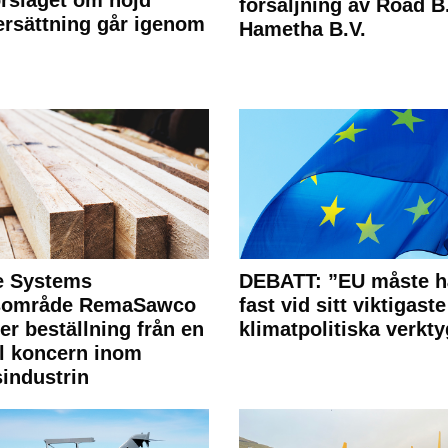
försäljning av Road B.V
rsättning går igenom
Hametha B.V.
e Systems
DEBATT: ”EU måste h
rsområde RemaSawco
fast vid sitt viktigaste
ler beställning från en
klimatpolitiska verkty
l koncern inom
industrin