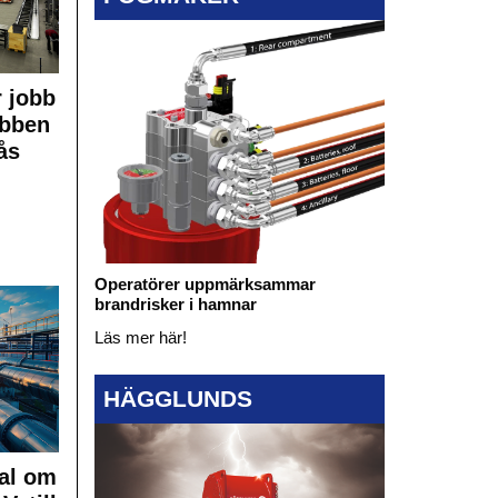
 jobb
obben
ås
Operatörer uppmärksammar
brandrisker i hamnar
Läs mer här!
HÄGGLUNDS
al om