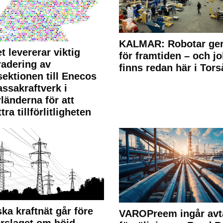
KALMAR: Robotar ger
t levererar viktig
för framtiden – och j
adering av
finns redan här i Tors
sektionen till Enecos
ssakraftverk i
länderna för att
tra tillförlitligheten
ka kraftnät går före
VAROPreem ingår avt
rslaget om höjd