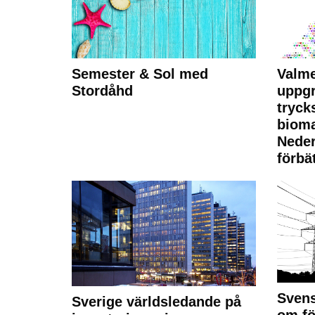
Semester & Sol med
Valme
Stordåhd
uppgr
tryck
bioma
Neder
förbät
Svens
Sverige världsledande på
om fö