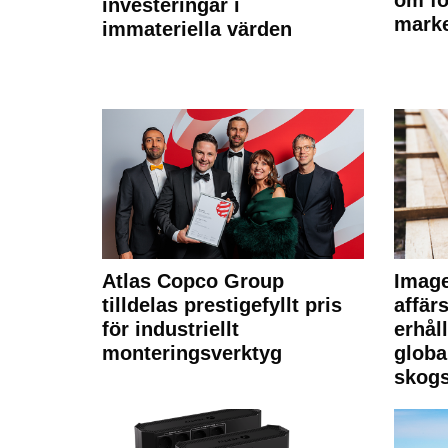
investeringar i
marke
immateriella värden
Atlas Copco Group
Imag
tilldelas prestigefyllt pris
affä
för industriellt
erhål
monteringsverktyg
globa
skogs