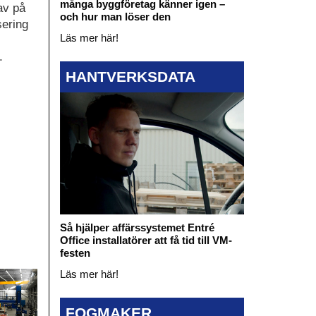
många byggföretag känner igen –
av på
och hur man löser den
sering
Läs mer här!
.
HANTVERKSDATA
Så hjälper affärssystemet Entré
Office installatörer att få tid till VM-
festen
Läs mer här!
FOGMAKER