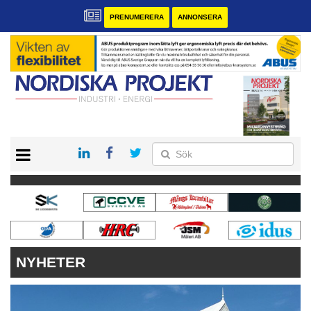
PRENUMERERA
ANNONSERA
START
KONTAKT
VÅRA ANDRA MAGASIN
PRENUMERERA
ANNONSERA
NYHETER