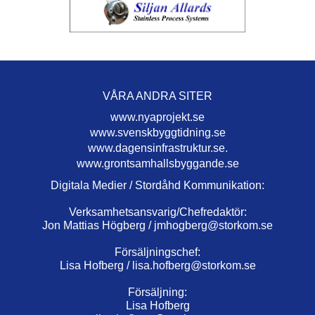
VÅRA ANDRA SITER
www.nyaprojekt.se
www.svenskbyggtidning.se
www.dagensinfrastruktur.se.
www.grontsamhallsbyggande.se
Digitala Medier / Stordåhd Kommunikation:
Verksamhetsansvarig/Chefredaktör:
Jon Mattias Högberg /
jmhogberg@storkom.se
Försäljningschef:
Lisa Hofberg /
lisa.hofberg@storkom.se
Försäljning:
Lisa Hofberg