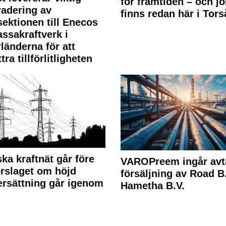
för framtiden – och j
adering av
finns redan här i Tors
sektionen till Enecos
ssakraftverk i
länderna för att
tra tillförlitligheten
ka kraftnät går före
VAROPreem ingår avt
rslaget om höjd
försäljning av Road B.V
rsättning går igenom
Hametha B.V.