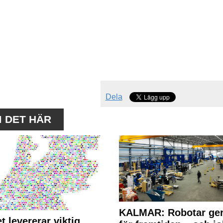
Dela
M DET HÄR
KALMAR: Robotar ger
t levererar viktig