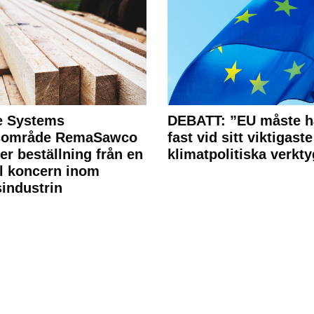
e Systems
DEBATT: ”EU måste h
rsområde RemaSawco
fast vid sitt viktigaste
ler beställning från en
klimatpolitiska verkty
l koncern inom
industrin