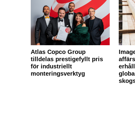
Atlas Copco Group
Imag
tilldelas prestigefyllt pris
affä
för industriellt
erhål
monteringsverktyg
globa
skogs