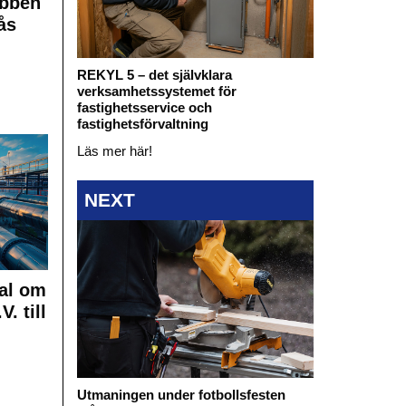
obben
ås
REKYL 5 – det självklara
verksamhetssystemet för
fastighetsservice och
fastighetsförvaltning
Läs mer här!
NEXT
al om
. till
Utmaningen under fotbollsfesten