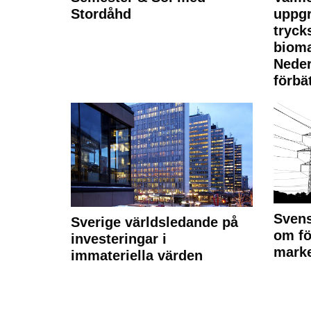
Stordåhd
uppgr
tryck
bioma
Neder
förbät
Svens
Sverige världsledande på
om fö
investeringar i
marke
immateriella värden