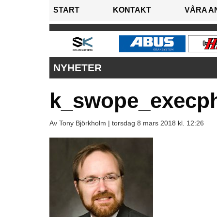
START
KONTAKT
VÅRA A
NYHETER
k_swope_execp
Av Tony Björkholm |
torsdag 8 mars 2018 kl. 12:26