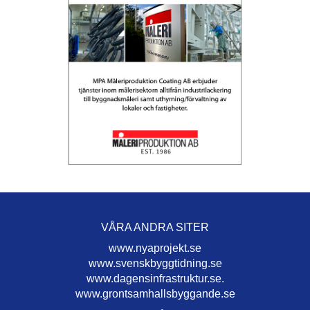
VÅRA ANDRA SITER
www.nyaprojekt.se
www.svenskbyggtidning.se
www.dagensinfrastruktur.se.
www.grontsamhallsbyggande.se