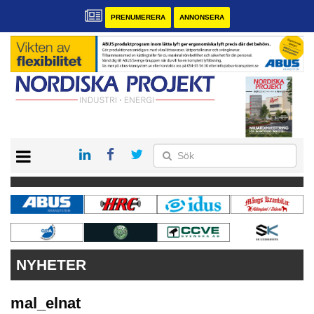
PRENUMERERA
ANNONSERA
START
KONTAKT
VÅRA ANDRA MAGASIN
PRENUMERERA
ANNONSERA
NYHETER
mal_elnat