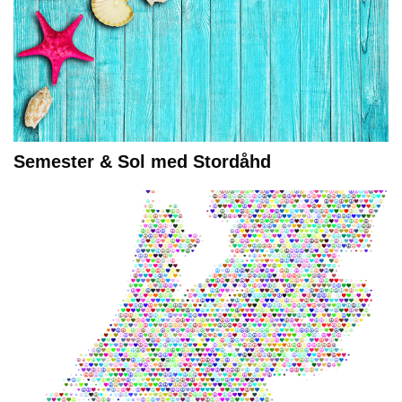
Semester & Sol med Stordåhd